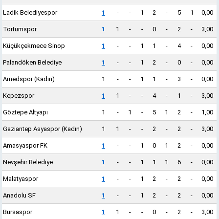
Ladik Belediyespor
1
-
-
1
2
-
5
1
0,00
Tortumspor
1
1
-
-
0
-
2
-
3,00
Küçükçekmece Sinop
1
-
-
1
1
-
4
-
0,00
Palandöken Belediye
1
-
-
1
2
-
0
-
0,00
Amedspor (Kadın)
1
-
-
1
1
-
3
-
0,00
Kepezspor
1
1
-
-
4
-
1
-
3,00
Göztepe Altyapı
1
-
1
-
5
1
2
-
1,00
Gaziantep Asyaspor (Kadın)
1
1
-
-
2
-
2
-
3,00
Amasyaspor FK
1
-
-
1
0
1
2
-
0,00
Nevşehir Belediye
1
-
-
1
1
1
6
-
0,00
Malatyaspor
1
-
-
1
2
-
2
-
0,00
Anadolu SF
1
-
-
1
2
-
2
-
0,00
Bursaspor
1
1
-
-
0
-
2
-
3,00