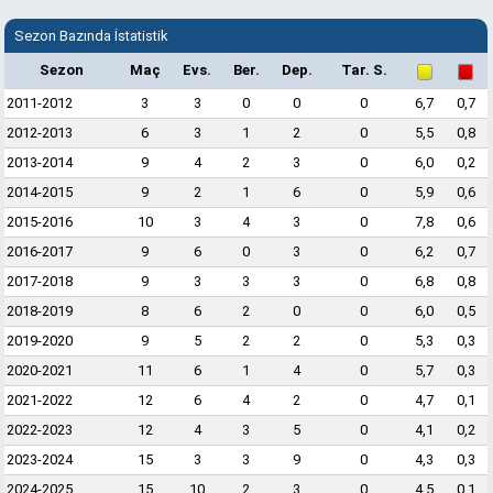
Sezon Bazında İstatistik
Sezon
Maç
Evs.
Ber.
Dep.
Tar. S.
2011-2012
3
3
0
0
0
6,7
0,7
2012-2013
6
3
1
2
0
5,5
0,8
2013-2014
9
4
2
3
0
6,0
0,2
2014-2015
9
2
1
6
0
5,9
0,6
2015-2016
10
3
4
3
0
7,8
0,6
2016-2017
9
6
0
3
0
6,2
0,7
2017-2018
9
3
3
3
0
6,8
0,8
2018-2019
8
6
2
0
0
6,0
0,5
2019-2020
9
5
2
2
0
5,3
0,3
2020-2021
11
6
1
4
0
5,7
0,3
2021-2022
12
6
4
2
0
4,7
0,1
2022-2023
12
4
3
5
0
4,1
0,2
2023-2024
15
3
3
9
0
4,3
0,3
2024-2025
15
10
2
3
0
4,5
0,1