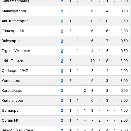
Kahramanmaraş
2
1
-
1
9
-
1
-
1,50
Manavgatspor
2
-
1
1
6
-
4
1
0,50
Ant. Kemerspor
2
1
-
1
8
1
8
-
1,50
Etimesgut SK
2
2
-
-
6
-
6
1
3,00
Bulvarspor
2
-
1
1
6
-
7
1
0,50
Ergene Velimeşe
2
-
1
1
4
1
5
-
0,50
1461 Trabzon
2
2
-
-
10
1
8
-
3,00
Çorluspor 1947
2
1
1
-
2
-
4
-
2,00
Yomraspor
2
2
-
-
6
-
3
-
3,00
Karabükspor
2
-
-
2
8
-
3
-
0,00
Kurtalanspor
2
1
1
-
6
-
3
-
2,00
Somaspor
2
1
-
1
3
-
7
-
1,50
Çorum FK
2
1
1
-
7
2
7
-
2,00
Beyoğlu Yeni Çarşı
2
1
1
-
4
-
4
1
2,00