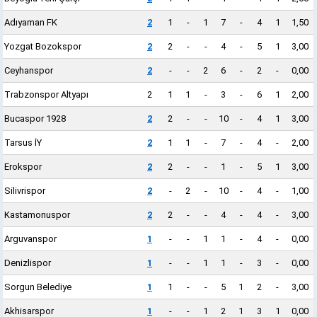
Adıyaman FK
2
1
-
1
7
-
4
1
1,50
Yozgat Bozokspor
2
2
-
-
4
-
5
1
3,00
Ceyhanspor
2
-
-
2
6
-
2
-
0,00
Trabzonspor Altyapı
2
1
1
-
3
-
6
1
2,00
Bucaspor 1928
2
2
-
-
10
-
4
1
3,00
Tarsus İY
2
1
1
-
7
-
4
-
2,00
Erokspor
2
2
-
-
1
-
5
1
3,00
Silivrispor
2
-
2
-
10
-
4
-
1,00
Kastamonuspor
2
2
-
-
4
-
4
-
3,00
Arguvanspor
1
-
-
1
1
-
4
-
0,00
Denizlispor
1
-
-
1
1
-
3
-
0,00
Sorgun Belediye
1
1
-
-
5
1
2
-
3,00
Akhisarspor
1
-
-
1
2
1
3
1
0,00