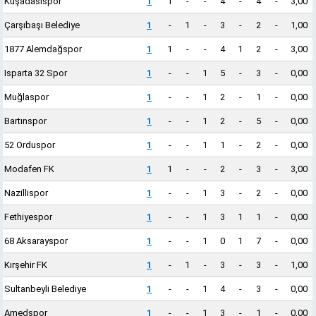
Kuşadasıspor
1
1
-
-
4
-
4
-
3,00
Çarşıbaşı Belediye
1
-
1
-
3
-
2
-
1,00
1877 Alemdağspor
1
1
-
-
4
1
2
-
3,00
Isparta 32 Spor
1
-
-
1
5
-
3
-
0,00
Muğlaspor
1
-
-
1
2
-
1
-
0,00
Bartınspor
1
-
-
1
2
-
5
-
0,00
52 Orduspor
1
-
-
1
1
-
2
-
0,00
Modafen FK
1
1
-
-
2
-
3
-
3,00
Nazillispor
1
-
-
1
3
-
2
-
0,00
Fethiyespor
1
-
-
1
3
1
1
-
0,00
68 Aksarayspor
1
-
-
1
0
1
7
-
0,00
Kırşehir FK
1
-
1
-
3
-
3
-
1,00
Sultanbeyli Belediye
1
-
-
1
4
-
3
-
0,00
Amedspor
1
-
-
1
3
-
1
-
0,00