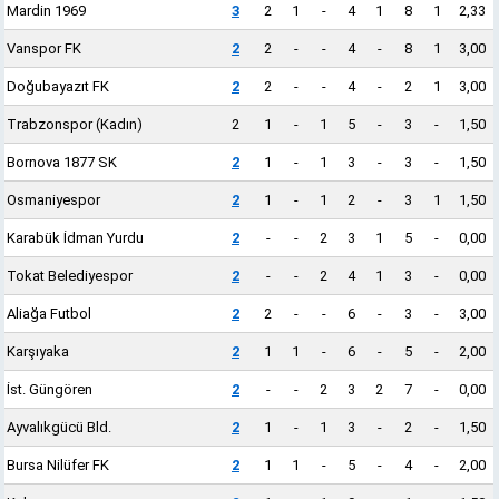
Mardin 1969
3
2
1
-
4
1
8
1
2,33
Vanspor FK
2
2
-
-
4
-
8
1
3,00
Doğubayazıt FK
2
2
-
-
4
-
2
1
3,00
Trabzonspor (Kadın)
2
1
-
1
5
-
3
-
1,50
Bornova 1877 SK
2
1
-
1
3
-
3
-
1,50
Osmaniyespor
2
1
-
1
2
-
3
1
1,50
Karabük İdman Yurdu
2
-
-
2
3
1
5
-
0,00
Tokat Belediyespor
2
-
-
2
4
1
3
-
0,00
Aliağa Futbol
2
2
-
-
6
-
3
-
3,00
Karşıyaka
2
1
1
-
6
-
5
-
2,00
İst. Güngören
2
-
-
2
3
2
7
-
0,00
Ayvalıkgücü Bld.
2
1
-
1
3
-
2
-
1,50
Bursa Nilüfer FK
2
1
1
-
5
-
4
-
2,00