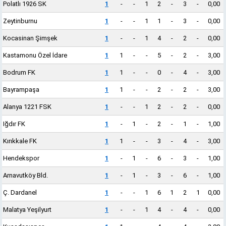
Polatlı 1926 SK
1
-
-
1
2
-
3
-
0,00
Zeytinburnu
1
-
-
1
1
-
3
-
0,00
Kocasinan Şimşek
1
-
-
1
4
-
2
-
0,00
Kastamonu Özel İdare
1
1
-
-
5
-
2
-
3,00
Bodrum FK
1
1
-
-
0
-
4
-
3,00
Bayrampaşa
1
1
-
-
2
-
2
-
3,00
Alanya 1221 FSK
1
-
-
1
2
-
2
-
0,00
Iğdır FK
1
-
1
-
2
-
1
-
1,00
Kırıkkale FK
1
1
-
-
3
-
4
-
3,00
Hendekspor
1
-
1
-
6
-
3
-
1,00
Arnavutköy Bld.
1
-
1
-
3
-
6
-
1,00
Ç. Dardanel
1
-
-
1
6
1
2
1
0,00
Malatya Yeşilyurt
1
-
-
1
4
-
4
-
0,00