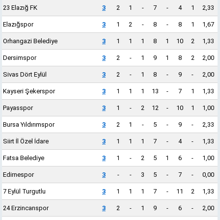
23 Elazığ FK
3
2
1
-
7
-
4
1
2,33
Elazığspor
3
1
2
-
8
-
8
1
1,67
Orhangazi Belediye
3
1
1
1
8
1
10
2
1,33
Dersimspor
3
2
-
1
9
1
8
2
2,00
Sivas Dört Eylül
3
2
-
1
8
-
9
-
2,00
Kayseri Şekerspor
3
1
1
1
13
-
7
1
1,33
Payasspor
3
1
-
2
12
-
10
1
1,00
Bursa Yıldırımspor
3
2
1
-
5
-
9
-
2,33
Siirt İl Özel İdare
3
1
1
1
7
-
4
-
1,33
Fatsa Belediye
3
1
-
2
5
1
6
-
1,00
Edirnespor
3
-
-
3
5
-
7
-
0,00
7 Eylül Turgutlu
3
1
1
1
7
-
11
2
1,33
24 Erzincanspor
3
2
-
1
9
-
6
-
2,00