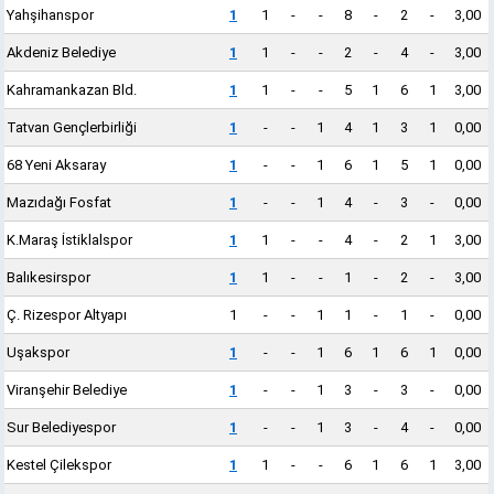
Yahşihanspor
1
1
-
-
8
-
2
-
3,00
Akdeniz Belediye
1
1
-
-
2
-
4
-
3,00
Kahramankazan Bld.
1
1
-
-
5
1
6
1
3,00
Tatvan Gençlerbirliği
1
-
-
1
4
1
3
1
0,00
68 Yeni Aksaray
1
-
-
1
6
1
5
1
0,00
Mazıdağı Fosfat
1
-
-
1
4
-
3
-
0,00
K.Maraş İstiklalspor
1
1
-
-
4
-
2
1
3,00
Balıkesirspor
1
1
-
-
1
-
2
-
3,00
Ç. Rizespor Altyapı
1
-
-
1
1
-
1
-
0,00
Uşakspor
1
-
-
1
6
1
6
1
0,00
Viranşehir Belediye
1
-
-
1
3
-
3
-
0,00
Sur Belediyespor
1
-
-
1
3
-
4
-
0,00
Kestel Çilekspor
1
1
-
-
6
1
6
1
3,00