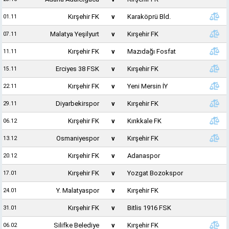
Kırşehir FK
v
Karaköprü Bld.
01.11
Malatya Yeşilyurt
v
Kırşehir FK
07.11
Kırşehir FK
v
Mazıdağı Fosfat
11.11
Erciyes 38 FSK
v
Kırşehir FK
15.11
Kırşehir FK
v
Yeni Mersin İY
22.11
Diyarbekirspor
v
Kırşehir FK
29.11
Kırşehir FK
v
Kırıkkale FK
06.12
Osmaniyespor
v
Kırşehir FK
13.12
Kırşehir FK
v
Adanaspor
20.12
Kırşehir FK
v
Yozgat Bozokspor
17.01
Y. Malatyaspor
v
Kırşehir FK
24.01
Kırşehir FK
v
Bitlis 1916 FSK
31.01
Silifke Belediye
v
Kırşehir FK
06.02