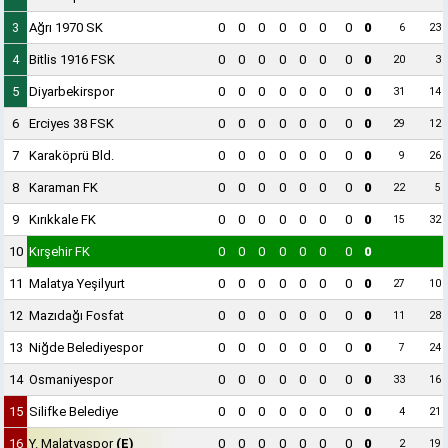
3
Ağrı 1970 SK
0
0
0
0
0
0
0
0
6
23
4
Bitlis 1916 FSK
0
0
0
0
0
0
0
0
20
3
5
Diyarbekirspor
0
0
0
0
0
0
0
0
31
14
6
Erciyes 38 FSK
0
0
0
0
0
0
0
0
29
12
7
Karaköprü Bld.
0
0
0
0
0
0
0
0
9
26
8
Karaman FK
0
0
0
0
0
0
0
0
22
5
9
Kırıkkale FK
0
0
0
0
0
0
0
0
15
32
10
Kırşehir FK
0
0
0
0
0
0
0
0
11
Malatya Yeşilyurt
0
0
0
0
0
0
0
0
27
10
12
Mazıdağı Fosfat
0
0
0
0
0
0
0
0
11
28
13
Niğde Belediyespor
0
0
0
0
0
0
0
0
7
24
14
Osmaniyespor
0
0
0
0
0
0
0
0
33
16
15
Silifke Belediye
0
0
0
0
0
0
0
0
4
21
16
Y. Malatyaspor
(E)
0
0
0
0
0
0
0
0
2
19