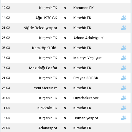
Kırşehir FK
v
Karaman FK
10.02
Ağrı 1970 SK
v
Kırşehir FK
14.02
Niğde Belediyespor
v
Kırşehir FK
21.02
Kırşehir FK
v
Adana Adaletgücü
28.02
Karaköprü Bld.
v
Kırşehir FK
07.03
Kırşehir FK
v
Malatya Yeşilyurt
13.03
Mazıdağı Fosfat
v
Kırşehir FK
17.03
Kırşehir FK
v
Erciyes 38 FSK
21.03
Yeni Mersin İY
v
Kırşehir FK
28.03
Kırşehir FK
v
Diyarbekirspor
04.04
Kırıkkale FK
v
Kırşehir FK
11.04
Kırşehir FK
v
Osmaniyespor
18.04
Adanaspor
v
Kırşehir FK
24.04