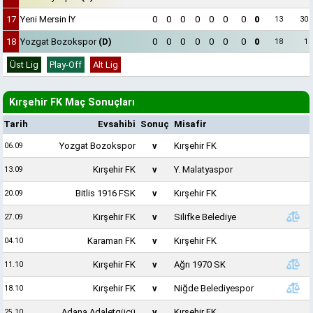
17
Yeni Mersin İY
0
0
0
0
0
0
0
0
13
30
18
Yozgat Bozokspor
(D)
0
0
0
0
0
0
0
0
18
1
Üst Lig
Play-Off
Alt Lig
Kırşehir FK Maç Sonuçları
Tarih
Evsahibi
Sonuç
Misafir
Yozgat Bozokspor
v
Kırşehir FK
06.09
Kırşehir FK
v
Y. Malatyaspor
13.09
Bitlis 1916 FSK
v
Kırşehir FK
20.09
Kırşehir FK
v
Silifke Belediye
27.09
Karaman FK
v
Kırşehir FK
04.10
Kırşehir FK
v
Ağrı 1970 SK
11.10
Kırşehir FK
v
Niğde Belediyespor
18.10
Adana Adaletgücü
v
Kırşehir FK
25.10