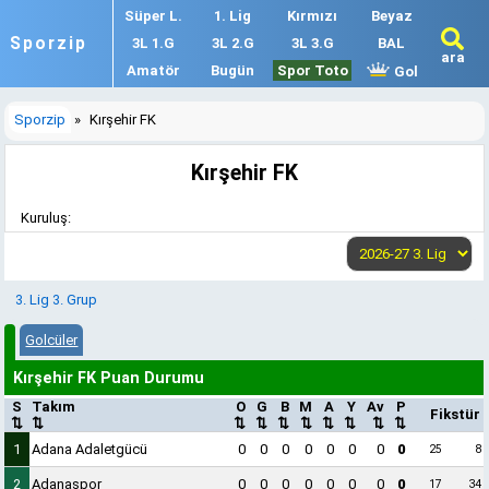
Süper L.
1. Lig
Kırmızı
Beyaz
Sporzip
3L 1.G
3L 2.G
3L 3.G
BAL
ara
Amatör
Bugün
Spor Toto
Gol
Sporzip
»
Kırşehir FK
Kırşehir FK
Kuruluş:
3. Lig 3. Grup
Golcüler
Kırşehir FK Puan Durumu
S
Takım
O
G
B
M
A
Y
Av
P
Fikstür
⇅
⇅
⇅
⇅
⇅
⇅
⇅
⇅
⇅
⇅
1
Adana Adaletgücü
0
0
0
0
0
0
0
0
25
8
2
Adanaspor
0
0
0
0
0
0
0
0
17
34