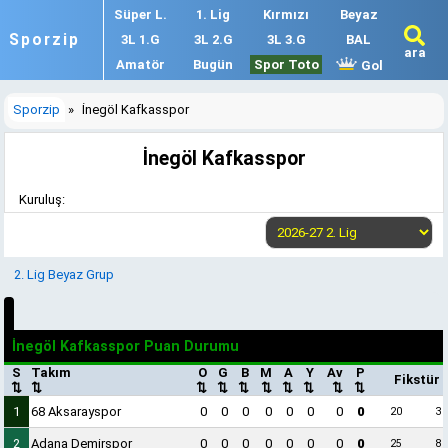
Süper L.
1. Lig
Kırmızı
Beyaz
Sporzip
3L 1.G
3L 2.G
3L 3.G
BAL
ara
Amatör
Bugün
Spor Toto
Gol
Sporzip
»
İnegöl Kafkasspor
İnegöl Kafkasspor
Kuruluş:
2. Lig Beyaz Grup
İnegöl Kafkasspor Puan Durumu
S
Takım
O
G
B
M
A
Y
Av
P
Fikstür
⇅
⇅
⇅
⇅
⇅
⇅
⇅
⇅
⇅
⇅
1
68 Aksarayspor
0
0
0
0
0
0
0
0
20
3
2
Adana Demirspor
0
0
0
0
0
0
0
0
25
8