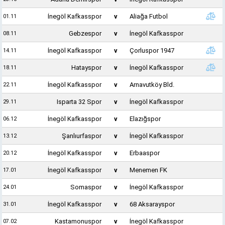
İnegöl Kafkasspor
v
Aliağa Futbol
01.11
Gebzespor
v
İnegöl Kafkasspor
08.11
İnegöl Kafkasspor
v
Çorluspor 1947
14.11
Hatayspor
v
İnegöl Kafkasspor
18.11
İnegöl Kafkasspor
v
Arnavutköy Bld.
22.11
Isparta 32 Spor
v
İnegöl Kafkasspor
29.11
İnegöl Kafkasspor
v
Elazığspor
06.12
Şanlıurfaspor
v
İnegöl Kafkasspor
13.12
İnegöl Kafkasspor
v
Erbaaspor
20.12
İnegöl Kafkasspor
v
Menemen FK
17.01
Somaspor
v
İnegöl Kafkasspor
24.01
İnegöl Kafkasspor
v
68 Aksarayspor
31.01
Kastamonuspor
v
İnegöl Kafkasspor
07.02