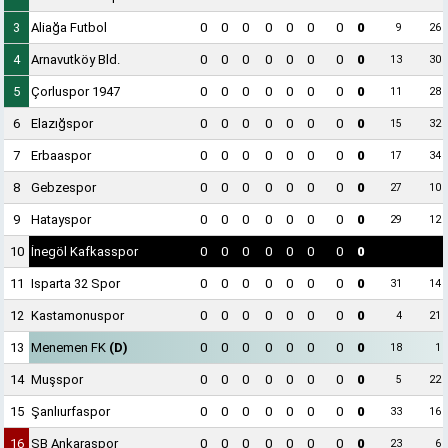
3
Aliağa Futbol
0
0
0
0
0
0
0
0
9
26
4
Arnavutköy Bld.
0
0
0
0
0
0
0
0
13
30
5
Çorluspor 1947
0
0
0
0
0
0
0
0
11
28
6
Elazığspor
0
0
0
0
0
0
0
0
15
32
7
Erbaaspor
0
0
0
0
0
0
0
0
17
34
8
Gebzespor
0
0
0
0
0
0
0
0
27
10
9
Hatayspor
0
0
0
0
0
0
0
0
29
12
10
İnegöl Kafkasspor
0
0
0
0
0
0
0
0
11
Isparta 32 Spor
0
0
0
0
0
0
0
0
31
14
12
Kastamonuspor
0
0
0
0
0
0
0
0
4
21
13
Menemen FK
(D)
0
0
0
0
0
0
0
0
18
1
14
Muşspor
0
0
0
0
0
0
0
0
5
22
15
Şanlıurfaspor
0
0
0
0
0
0
0
0
33
16
16
SB Ankaraspor
0
0
0
0
0
0
0
0
23
6