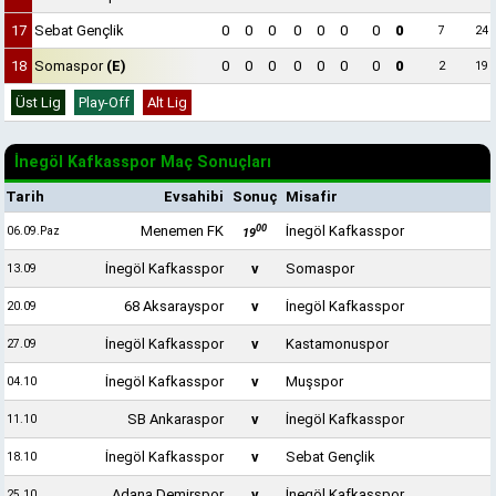
17
Sebat Gençlik
0
0
0
0
0
0
0
0
7
24
18
Somaspor
(E)
0
0
0
0
0
0
0
0
2
19
Üst Lig
Play-Off
Alt Lig
İnegöl Kafkasspor Maç Sonuçları
Tarih
Evsahibi
Sonuç
Misafir
00
Menemen FK
İnegöl Kafkasspor
06.09
.Paz
19
İnegöl Kafkasspor
v
Somaspor
13.09
68 Aksarayspor
v
İnegöl Kafkasspor
20.09
İnegöl Kafkasspor
v
Kastamonuspor
27.09
İnegöl Kafkasspor
v
Muşspor
04.10
SB Ankaraspor
v
İnegöl Kafkasspor
11.10
İnegöl Kafkasspor
v
Sebat Gençlik
18.10
Adana Demirspor
v
İnegöl Kafkasspor
25.10