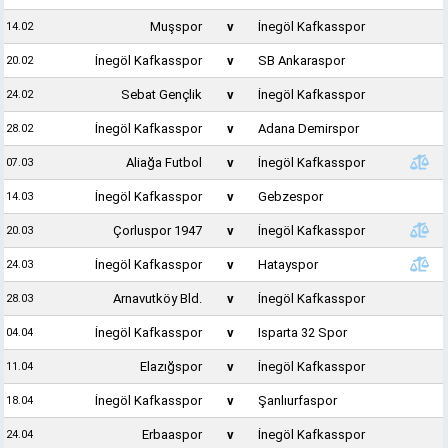
Muşspor
v
İnegöl Kafkasspor
14.02
İnegöl Kafkasspor
v
SB Ankaraspor
20.02
Sebat Gençlik
v
İnegöl Kafkasspor
24.02
İnegöl Kafkasspor
v
Adana Demirspor
28.02
Aliağa Futbol
v
İnegöl Kafkasspor
07.03
İnegöl Kafkasspor
v
Gebzespor
14.03
Çorluspor 1947
v
İnegöl Kafkasspor
20.03
İnegöl Kafkasspor
v
Hatayspor
24.03
Arnavutköy Bld.
v
İnegöl Kafkasspor
28.03
İnegöl Kafkasspor
v
Isparta 32 Spor
04.04
Elazığspor
v
İnegöl Kafkasspor
11.04
İnegöl Kafkasspor
v
Şanlıurfaspor
18.04
Erbaaspor
v
İnegöl Kafkasspor
24.04