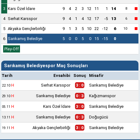
■
3
Kars Özel İdare
9
4
2
3
12
11
1
14
8
■
4
Serhat Karsspor
9
4
1
4
12
17
-5
13
6
■
5
Akyaka Gençlerbirliği
9
1
3
5
10
22
-12
6
10
6
Sarıkamış Belediye
5
0
0
5
0
15
-15
0
Play-Off
Sarıkamış Belediyespor Maç Sonuçları
Tarih
Evsahibi
Sonuç
Misafir
H
Serhat Karsspor
3 : 0
Sarıkamış Belediye
22.10
H
Sarıkamış Belediye
0 : 3
Kağızmanspor
29.10
H
Kars Özel İdare
3 : 0
Sarıkamış Belediye
05.11
H
Sarıkamış Belediye
0 : 3
Doğugücü
13.11
H
Akyaka Gençlerbirliği
3 : 0
Sarıkamış Belediye
19.11