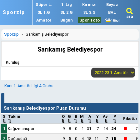
Süper L.
1. Lig
Kırmızı
Beyaz
Sporzip
3L 1.G
3L 2.G
3L 3.G
BAL
ara
Amatör
Bugün
Spor Toto
Gol
Sporzip
»
Sarıkamış Belediyespor
Sarıkamış Belediyespor
Kuruluş:
Kars 1. Amatör Ligi A Grubu
Sarıkamış Belediyespor Puan Durumu
S
Takım
O
G
B
M
A
Y
Av
P
Fikstür
⇅
⇅
⇅
⇅
⇅
⇅
⇅
⇅
⇅
⇅
■
1
Kağızmanspor
9
8
0
1
31
7
24
24
7
■
2
Doğugücü
9
5
0
4
18
11
7
15
9