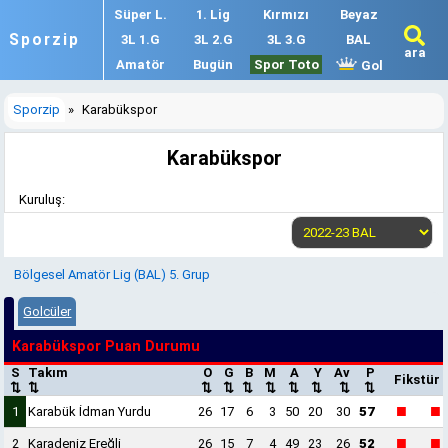
Süper L.
1. Lig
Kırmızı
Beyaz
Sporzip
3L 1.G
3L 2.G
3L 3.G
BAL
ara
Amatör
Bugün
Spor Toto
Gol
Sporzip
»
Karabükspor
Karabükspor
Kuruluş:
Bölgesel Amatör Lig (BAL) 5. Grup
Golcüler
Karabükspor Puan Durumu
S
Takım
O
G
B
M
A
Y
Av
P
Fikstür
⇅
⇅
⇅
⇅
⇅
⇅
⇅
⇅
⇅
⇅
■
■
1
Karabük İdman Yurdu
26
17
6
3
50
20
30
57
■
■
2
Karadeniz Ereğli
26
15
7
4
49
23
26
52