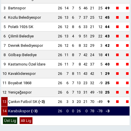
■
■
3
Bartınspor
26
14
7
5
46
21
25
49
■
■
4
Kozlu Belediyespor
26
13
6
7
37
25
12
45
■
■
5
Polatlı 1926 SK
26
12
8
6
33
21
12
44
■
■
6
Çilimli Belediye
26
13
4
9
51
29
22
43
■
■
7
Devrek Belediyespor
26
12
6
8
32
29
3
42
■
■
8
Gölbaşı Belediye
26
11
8
7
42
24
18
41
■
■
9
Kastamonu Özel İdare
26
11
7
8
42
37
5
40
■
■
10
Kavaklıderespor
26
7
8
11
43
42
1
29
■
■
11
Boyabat 1868
26
6
7
13
23
32
-9
25
■
■
12
Yeniçağaspor
26
6
7
13
31
49
-18
25
■
■
13
Çankırı Futbol SK
(-3)
26
3
3
20
21
70
-49
9
14
Karabükspor
(-3)
26
0
0
26
0
78
-78
-3
Üst Lig
Alt Lig