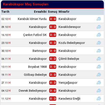
Karabükspor Maç Sonuçları
Tarih
Evsahibi
Sonuç
Misafir
H
Karabük İdman Yurdu
3 : 0
Karabükspor
02.10
H
Karabükspor
0 : 3
Kavaklıderespor
09.10
H
Çankırı Futbol SK
3 : 0
Karabükspor
16.10
H
Karabükspor
0 : 3
Kozlu Belediyespor
23.10
H
Bartınspor
3 : 0
Karabükspor
30.10
H
Karabükspor
0 : 3
Çilimli Belediye
06.11
H
Boyabat 1868
3 : 0
Karabükspor
13.11
H
Gölbaşı Belediye
3 : 0
Karabükspor
19.11
H
Karabükspor
0 : 3
Yeniçağaspor
27.11
H
Devrek Belediyespor
3 : 0
Karabükspor
04.12
H
Karabükspor
0 : 3
Karadeniz Ereğli
11.12