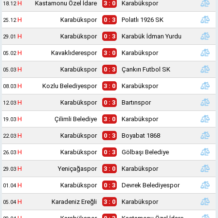
H
Kastamonu Özel İdare
3 : 0
Karabükspor
18.12
H
Karabükspor
0 : 3
Polatlı 1926 SK
25.12
H
Karabükspor
0 : 3
Karabük İdman Yurdu
29.01
H
Kavaklıderespor
3 : 0
Karabükspor
05.02
H
Karabükspor
0 : 3
Çankırı Futbol SK
05.03
H
Kozlu Belediyespor
3 : 0
Karabükspor
08.03
H
Karabükspor
0 : 3
Bartınspor
12.03
H
Çilimli Belediye
3 : 0
Karabükspor
19.03
H
Karabükspor
0 : 3
Boyabat 1868
22.03
H
Karabükspor
0 : 3
Gölbaşı Belediye
26.03
H
Yeniçağaspor
3 : 0
Karabükspor
29.03
H
Karabükspor
0 : 3
Devrek Belediyespor
01.04
H
Karadeniz Ereğli
3 : 0
Karabükspor
05.04