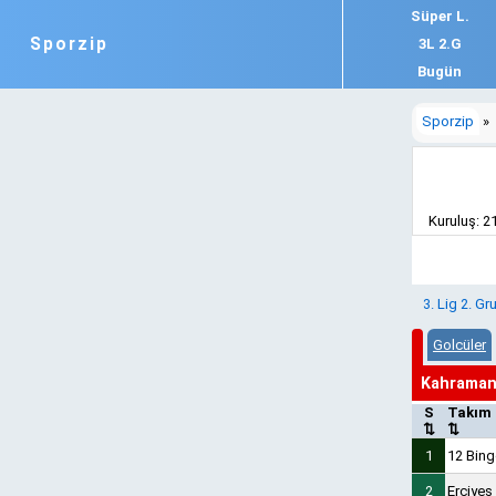
Süper L.
Sporzip
3L 2.G
Bugün
Sporzip
»
Kuruluş: 21
3. Lig 2. Gr
Golcüler
Kahraman
S
Takım
⇅
⇅
1
12 Bing
2
Erciyes