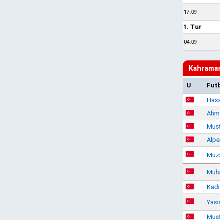
17.09
1. Tur
04.09
Kahrama
U
Fut
Hasa
Ahm
Must
Alpe
Muza
Muh
Kadi
Yasi
Must