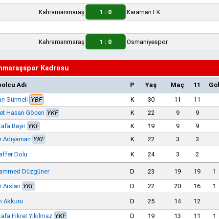
Kahramanmaraş
1 : 0
Karaman FK
Kahramanmaraş
1 : 0
Osmaniyespor
nmaraşspor Kadrosu
bolcu Adı
P
Yaş
Maç
11
Go
n Sürmeli
YBF
K
30
11
11
et Hasan Göcen
YKF
K
22
9
9
afa Bayır
YKF
K
19
9
9
r Adıyaman
YKF
K
22
3
3
ffer Dolu
K
24
3
2
ammed Düzgüner
D
23
19
19
1
r Arslan
YKF
D
22
20
16
1
n Akkuru
D
25
14
12
afa Fikret Yıkılmaz
YKF
D
19
13
11
1