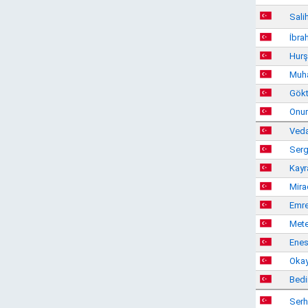
Sali
İbra
Hurş
Muh
Gökt
Onur
Veda
Serg
Kayr
Mira
Emre
Mete
Enes
Oka
Bedi
Serh