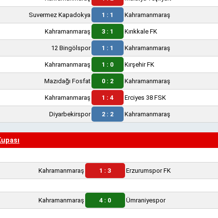
Suvermez Kapadokya
1 : 1
Kahramanmaraş
Kahramanmaraş
3 : 1
Kırıkkale FK
12 Bingölspor
1 : 1
Kahramanmaraş
Kahramanmaraş
1 : 0
Kırşehir FK
Mazıdağı Fosfat
0 : 2
Kahramanmaraş
Kahramanmaraş
1 : 4
Erciyes 38 FSK
Diyarbekirspor
2 : 2
Kahramanmaraş
Kupası
Kahramanmaraş
1 : 3
Erzurumspor FK
Kahramanmaraş
4 : 0
Ümraniyespor