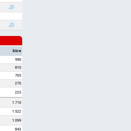
l
Süre
990
810
765
270
225
1.710
1.522
1.099
843