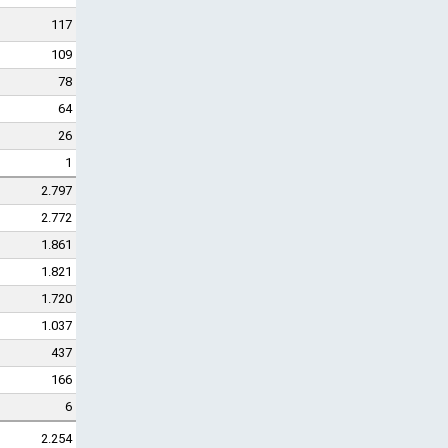
117
109
78
64
26
1
2.797
2.772
1.861
1.821
1.720
1.037
437
166
6
2.254