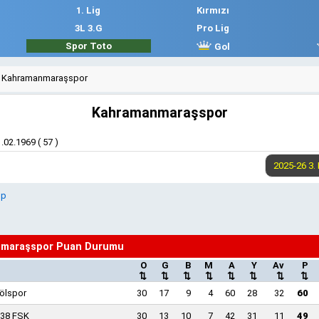
1. Lig
Kırmızı
3L 3.G
Pro Lig
Spor Toto
Gol
Kahramanmaraşspor
Kahramanmaraşspor
.02.1969 ( 57 )
up
maraşspor Puan Durumu
O
G
B
M
A
Y
Av
P
⇅
⇅
⇅
⇅
⇅
⇅
⇅
⇅
ölspor
30
17
9
4
60
28
32
60
 38 FSK
30
13
10
7
42
31
11
49