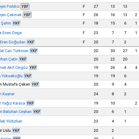
yin Fıstıkcı
YBF
F
27
13
13
eyin Çakmak
YBF
F
26
16
13
2
 Şahin
YKF
F
18
15
6
1
a Enes Dege
F
23
7
7
1
 Eren Doğudan
YKF
F
20
7
2
at Can Türkmen
YKF
20
30
27
1
rhan Çetin
YKF
20
22
20
et Akif Cingöz
YKF
19
26
4
4
h Yüksekoğlu
YKF
19
19
6
n Mustafa Çeken
YKF
20
9
4
n Kaynar
24
8
2
r Yağız Karaca
YKF
19
10
2
n Batuhan Ceyhan
YKF
20
6
1
lek Yıldızhan
23
4
1
t Uslu
YKF
20
2
 Arslan
YKF
20
1