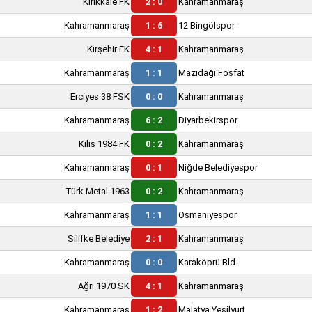
Kırıkkale FK
2 : 0
Kahramanmaraş
Kahramanmaraş
1 : 6
12 Bingölspor
Kırşehir FK
4 : 1
Kahramanmaraş
Kahramanmaraş
1 : 1
Mazıdağı Fosfat
Erciyes 38 FSK
0 : 0
Kahramanmaraş
Kahramanmaraş
6 : 2
Diyarbekirspor
Kilis 1984 FK
0 : 2
Kahramanmaraş
Kahramanmaraş
0 : 1
Niğde Belediyespor
Türk Metal 1963
0 : 2
Kahramanmaraş
Kahramanmaraş
1 : 1
Osmaniyespor
Silifke Belediye
2 : 1
Kahramanmaraş
Kahramanmaraş
0 : 0
Karaköprü Bld.
Ağrı 1970 SK
4 : 1
Kahramanmaraş
Kahramanmaraş
1 : 2
Malatya Yeşilyurt