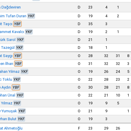
h Dağdeviren
D
23
4
1
him Tufan Duran
YKF
D
19
4
2
it Taşcı
YBF
D
35
3
ammet Kavalcı
YKF
D
19
2
1
ürk Sarol
YKF
D
21
1
 Tazegül
YKF
D
18
1
t Saygı
YBF
O
28
32
31
8
en İlhan
YBF
O
31
32
32
3
ahan Yılmaz
YKF
O
19
26
24
5
c Toklu
YKF
O
22
28
23
2
 Aydın
YBF
O
30
28
21
8
han Ünal
YKF
O
22
21
10
1
 Yılmaz
YKF
O
19
9
5
y Yumuşak
YKF
O
21
9
1
rhan Bulut
YKF
O
19
3
at Ahmetoğlu
F
23
29
26