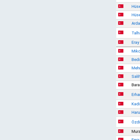
Hüse
Hüs
Arda
Talh
Eray
Mikd
Bedi
Mehm
Sali
Bara
Erha
Kadi
Haru
Özdi
Mura
Emir