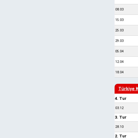
08.03
15.03
25.03
29.03
05.04
12.04
18.04
Türkiye 
4. Tur
03.12
3. Tur
28.10
2. Tur