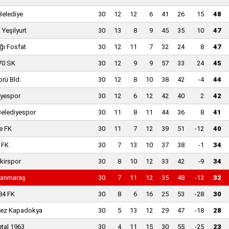
 Belediye
30
12
12
6
41
26
15
48
 Yeşilyurt
30
13
8
9
45
35
10
47
ğı Fosfat
30
12
11
7
32
24
8
47
70 SK
30
12
9
9
57
33
24
45
rü Bld.
30
12
8
10
38
42
-4
44
yespor
30
12
6
12
42
40
2
42
Belediyespor
30
11
8
11
44
36
8
41
le FK
30
11
7
12
39
51
-12
40
r FK
30
7
13
10
37
38
-1
34
kirspor
30
8
10
12
33
42
-9
34
anmaraş
30
7
11
12
35
48
-13
32
984 FK
30
8
6
16
25
53
-28
30
ez Kapadokya
30
5
13
12
29
47
-18
28
tal 1963
30
4
11
15
30
55
-25
23