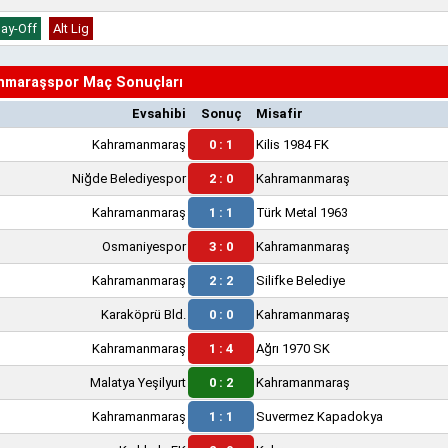
lay-Off
Alt Lig
maraşspor Maç Sonuçları
Evsahibi
Sonuç
Misafir
Kahramanmaraş
0 : 1
Kilis 1984 FK
Niğde Belediyespor
2 : 0
Kahramanmaraş
Kahramanmaraş
1 : 1
Türk Metal 1963
Osmaniyespor
3 : 0
Kahramanmaraş
Kahramanmaraş
2 : 2
Silifke Belediye
Karaköprü Bld.
0 : 0
Kahramanmaraş
Kahramanmaraş
1 : 4
Ağrı 1970 SK
Malatya Yeşilyurt
0 : 2
Kahramanmaraş
Kahramanmaraş
1 : 1
Suvermez Kapadokya