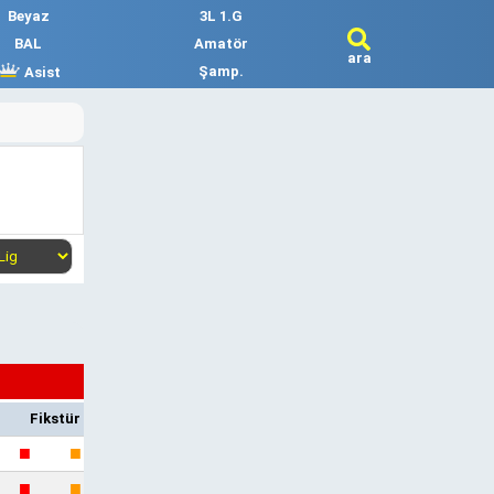
Beyaz
3L 1.G
BAL
Amatör
ara
Şamp.
Asist
Fikstür
■
■
■
■