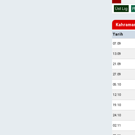
Üst Lig
P
Kahraman
Tarih
07.09
13.09
21.09
27.09
05.10
12.10
19.10
24.10
02.11