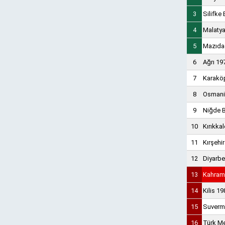
3
Silifke
4
Malatya
5
Mazıda
6
Ağrı 19
7
Karaköp
8
Osmani
9
Niğde 
10
Kırıkka
11
Kırşehi
12
Diyarbe
13
Kahram
14
Kilis 1
15
Suverm
16
Türk Me