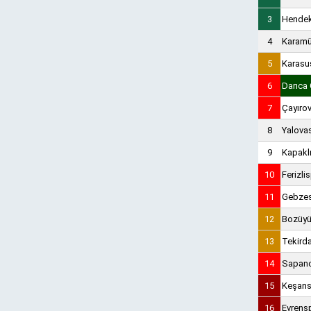
3
Hende
4
Karamü
5
Karasu
6
Darıca G
7
Çayıro
8
Yalova
9
Kapakl
10
Ferizli
11
Gebze
12
Bozüyü
13
Tekird
14
Sapan
15
Keşans
16
Evrens