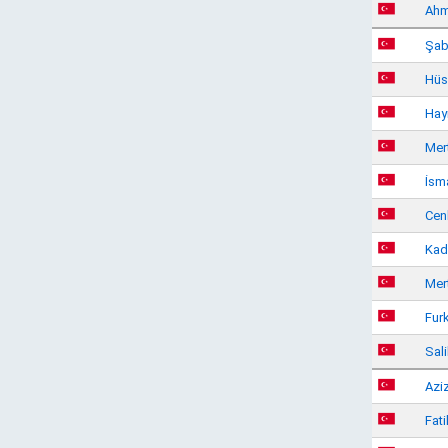
Ahm
Şab
Hüs
Hayr
Mer
İsm
Cen
Kadi
Mert
Fur
Sal
Aziz
Fati