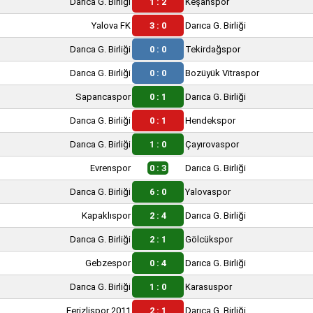
Darıca G. Birliği
1 : 2
Keşanspor
Yalova FK
3 : 0
Darıca G. Birliği
Darıca G. Birliği
0 : 0
Tekirdağspor
Darıca G. Birliği
0 : 0
Bozüyük Vitraspor
Sapancaspor
0 : 1
Darıca G. Birliği
Darıca G. Birliği
0 : 1
Hendekspor
Darıca G. Birliği
1 : 0
Çayırovaspor
Evrenspor
0 : 3
Darıca G. Birliği
Darıca G. Birliği
6 : 0
Yalovaspor
Kapaklıspor
2 : 4
Darıca G. Birliği
Darıca G. Birliği
2 : 1
Gölcükspor
Gebzespor
0 : 4
Darıca G. Birliği
Darıca G. Birliği
1 : 0
Karasuspor
Ferizlispor 2011
2 : 1
Darıca G. Birliği