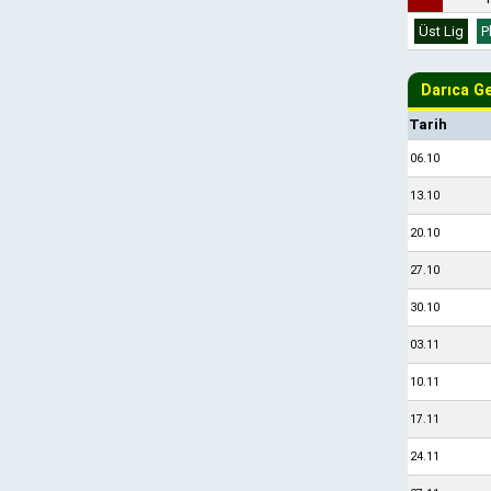
Üst Lig
P
Darıca Ge
Tarih
06.10
13.10
20.10
27.10
30.10
03.11
10.11
17.11
24.11