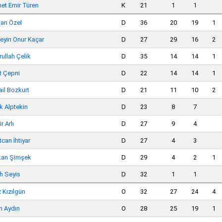
et Emir Türen
K
21
1
1
an Özel
D
36
20
19
1
eyin Onur Kaçar
D
27
29
16
2
ullah Çelik
D
35
14
14
1
t Çepni
D
22
14
14
1
ail Bozkurt
D
21
11
10
2
k Alptekin
D
23
8
7
r Arlı
D
27
9
4
can İhtiyar
D
27
4
3
kan Şimşek
D
29
4
2
1
ih Seyis
D
32
1
1
 Kızılgün
O
32
27
24
4
h Aydın
O
28
25
19
1