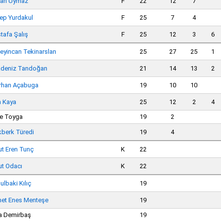
an Uymaz
F
22
12
7
ep Yurdakul
F
25
7
4
tafa Şalış
F
25
12
3
6
eyincan Tekinarslan
25
27
25
1
deniz Tandoğan
21
14
13
2
rhan Açabuga
19
10
10
n Kaya
25
12
2
4
e Toyga
19
2
kberk Türedi
19
4
t Eren Tunç
K
22
t Odacı
K
22
lbaki Kılıç
19
et Enes Menteşe
19
a Demirbaş
19