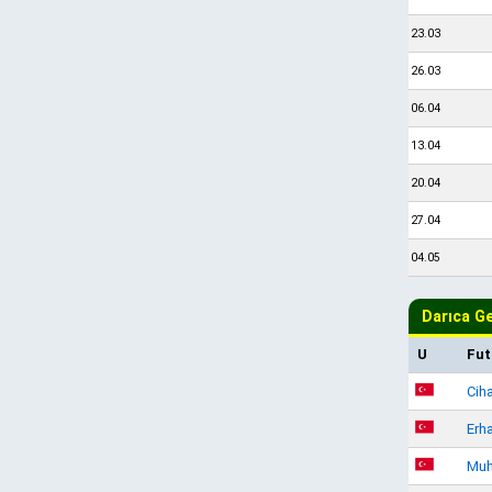
23.03
26.03
06.04
13.04
20.04
27.04
04.05
Darıca Ge
U
Fut
Cih
Erh
Muh