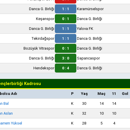
Darıca G. Birliği
1 : 1
Karamürselspor
Keşanspor
0 : 1
Darıca G. Birliği
Darıca G. Birliği
1 : 1
Yalova FK
Tekirdağspor
1 : 1
Darıca G. Birliği
Bozüyük Vitraspor
0 : 1
Darıca G. Birliği
Darıca G. Birliği
3 : 0
Sapancaspor
Hendekspor
0 : 4
Darıca G. Birliği
nçlerbirliği Kadrosu
bolcu Adı
P
Yaş
Maç
11
Gol
an Bal
K
30
14
14
an Aslan
K
32
10
10
arrem Yüksel
K
28
5
4