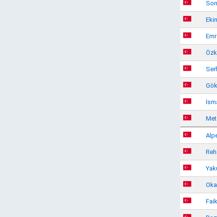
Son
Eki
Emr
Özk
Ser
Gök
İsma
Met
Alp
Reh
Yak
Oka
Faik