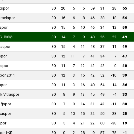
kspor
30
20
5
5
59
31
28
65
rselspor
30
16
6
8
46
28
18
54
spor
30
15
5
10
46
34
12
50
. Birliği
30
14
7
9
48
26
22
49
vaspor
30
15
4
11
48
37
11
49
spor
30
12
11
7
41
34
7
47
ıspor
30
11
7
12
42
42
0
40
spor 2011
30
12
3
15
42
52
-10
39
spor
30
11
3
16
40
54
-14
36
k Vitraspor
30
8
9
13
45
49
-4
33
ağspor
30
7
9
14
31
42
-11
30
caspor
30
5
10
15
22
50
-28
25
por
30
5
4
21
22
60
-38
19
por
(-3)
30
0
2
28
9
87
-78
-1