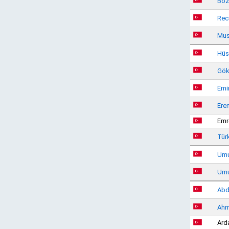
Boz
Rec
Mus
Hüs
Gök
Emi
Ere
Emr
Tür
Umu
Umu
Abdu
Ahm
Ard