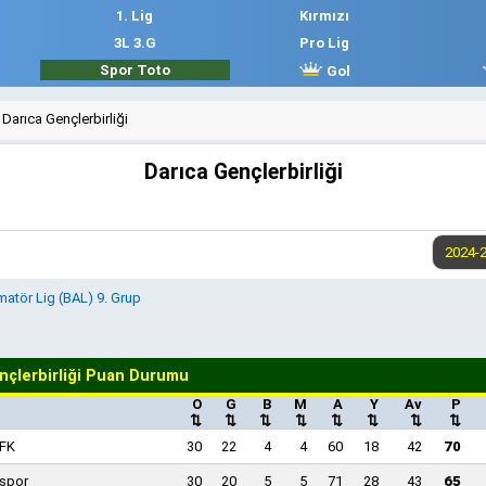
1. Lig
Kırmızı
3L 3.G
Pro Lig
Spor Toto
Gol
Darıca Gençlerbirliği
Darıca Gençlerbirliği
atör Lig (BAL) 9. Grup
nçlerbirliği Puan Durumu
O
G
B
M
A
Y
Av
P
⇅
⇅
⇅
⇅
⇅
⇅
⇅
⇅
 FK
30
22
4
4
60
18
42
70
spor
30
20
5
5
71
28
43
65