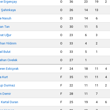
er Ergençay
O
36
23
19
2
n Şahinkaya
O
26
14
13
e Nasuh
O
23
14
6
an Tan
O
30
11
5
hat Uğur
O
23
6
3
han Yıldırım
O
33
4
2
il Bulut
O
33
5
1
ehan Civelek
O
27
1
eren Eskiçırak
F
24
18
11
4
a Kurt
F
35
11
11
4
up Durmaz
F
22
11
11
2
n Demir
F
28
11
7
 Kartal Duran
F
25
19
4
6