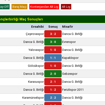
lay-Off
Baraj Maçı
Kontenjandan Alt Lig
Alt Lig
nçlerbirliği Maç Sonuçları
Evsahibi
Sonuç
Misafir
Çayırovaspor
3 : 2
Darıca G. Birliği
Darıca G. Birliği
3 : 0
Evrenspor
Yalovaspor
1 : 0
Darıca G. Birliği
Darıca G. Birliği
1 : 1
Kapaklıspor
Gölcükspor
1 : 0
Darıca G. Birliği
Darıca G. Birliği
2 : 0
Gebzespor
Karasuspor
2 : 1
Darıca G. Birliği
Darıca G. Birliği
1 : 2
Ferizlispor 2011
Karamürselspor
2 : 2
Darıca G. Birliği