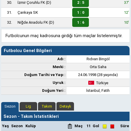
30.
İzmir Çoruhlu FK
(D)
2 : 5
37'
31.
Çankaya SK
1 : 0
12'
32.
Niğde Anadolu FK
(D)
1 : 6
10'
Futbolcunun maç kadrosuna girdiği tüm maçlar listelenmiştir.
Futbolcu Genel Bilgileri
Adı :
Rıdvan Bingöl
Mevki :
Orta Saha
Doğum Tarihi ve Yaşı :
24.06.1998 (28 yaşında)
Uyruk :
Türkiye
Doğum Yeri :
İstanbul, Fatih
Sezon
Lig
Takım
Detaylı
Sezon - Takım İstatistikleri
Yaş
Sezon
Kulüp
Maç
11
Gol
Süre