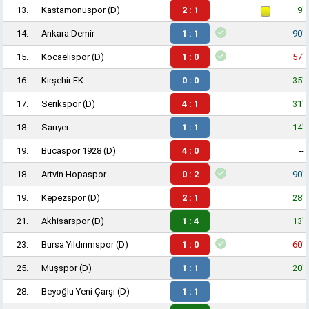
13.
Kastamonuspor
(D)
2 : 1
9'
14.
Ankara Demir
1 : 1
90'
15.
Kocaelispor
(D)
1 : 0
57'
16.
Kırşehir FK
0 : 0
35'
17.
Serikspor
(D)
4 : 1
31'
18.
Sarıyer
1 : 1
14'
19.
Bucaspor 1928
(D)
4 : 0
--
18.
Artvin Hopaspor
0 : 2
90'
19.
Kepezspor
(D)
2 : 1
28'
21.
Akhisarspor
(D)
1 : 4
13'
23.
Bursa Yıldırımspor
(D)
1 : 0
60'
25.
Muşspor
(D)
1 : 1
20'
28.
Beyoğlu Yeni Çarşı
(D)
1 : 1
--