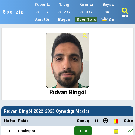
Süper L.
1. Lig
Kırmızı
Beyaz
Sporzip
3L 1.G
3L 2.G
3L 3.G
BAL
ara
Amatör
Bugün
Spor Toto
Gol
Rıdvan Bingöl
Rıdvan Bingöl 2022-2023 Oynadığı Maçlar
Hafta
Rakip
Sonuç
11
Süre
1.
Uşakspor
1 : 0
22'