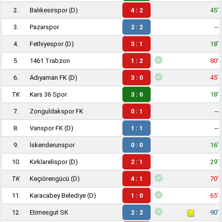
2.
Balıkesirspor
(D)
4 : 2
45'
3.
Pazarspor
2 : 2
--
4.
Fethiyespor
(D)
3 : 1
18'
5.
1461 Trabzon
1 : 2
80'
6.
Adıyaman FK
(D)
3 : 0
45'
TK
Kars 36 Spor
3 : 0
18'
7.
Zonguldakspor FK
0 : 1
--
8.
Vanspor FK
(D)
1 : 1
--
9.
İskenderunspor
0 : 0
16'
10.
Kırklarelispor
(D)
2 : 1
29'
TK
Keçiörengücü
(D)
4 : 1
70'
11.
Karacabey Belediye
(D)
1 : 0
65'
12.
Etimesgut SK
2 : 2
90'