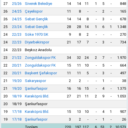
27
25/26
Siverek Belediye
14
14
11
1
5
-
848
26
24/25
Çayelispor
11
8
-
-
2
-
165
26
24/25
Sebat Gençlik
14
14
8
-
3
-
678
25
23/24
Sebat Gençlik
28
28
14
1
6
1
1.348
24
22/23
Söke 1970 SK
9
8
2
-
-
-
270
24
22/23
Diyarbekirspor
21
17
7
-
3
-
734
24
22/23
Beykoz Anadolu
23
21/22
Zonguldakspor FK
34
32
24
2
7
-
1.970
22
20/21
Zonguldakspor FK
15
11
10
-
5
-
664
22
20/21
Başkent Şafakspor
11
11
5
-
3
-
497
21
19/20
Sakaryaspor
2
2
-
-
1
-
38
21
19/20
Şanlıurfaspor
16
16
15
-
4
-
1.375
20
18/19
Karaköprü Bld.
27
21
11
2
9
-
1.053
20
18/19
Şanlıurfaspor
19
17/18
Karaköprü Bld.
15
13
10
-
4
1
907
19
17/18
Şanlıurfaspor
3
2
-
-
1
-
26
Toplam
220
197
117
6
53
2
10.573