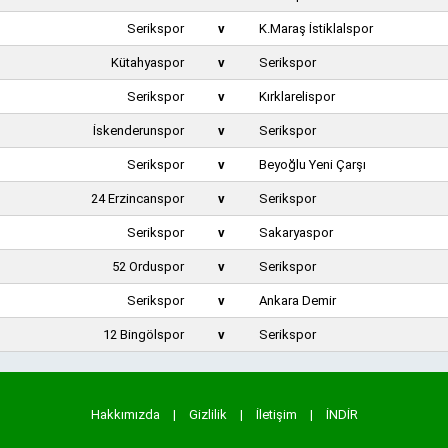
Serikspor
v
K.Maraş İstiklalspor
Kütahyaspor
v
Serikspor
Serikspor
v
Kırklarelispor
İskenderunspor
v
Serikspor
Serikspor
v
Beyoğlu Yeni Çarşı
24 Erzincanspor
v
Serikspor
Serikspor
v
Sakaryaspor
52 Orduspor
v
Serikspor
Serikspor
v
Ankara Demir
12 Bingölspor
v
Serikspor
Hakkımızda
|
Gizlilik
|
İletişim
|
İNDİR