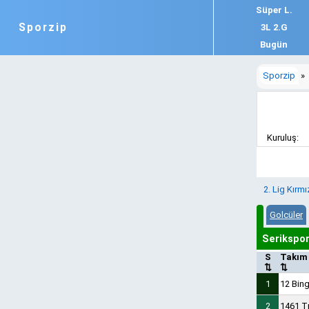
Süper L.
Sporzip
3L 2.G
Bugün
Sporzip
»
Kuruluş:
2. Lig Kırmı
Golcüler
Serikspo
S
Takım
⇅
⇅
1
12 Bin
2
1461 T