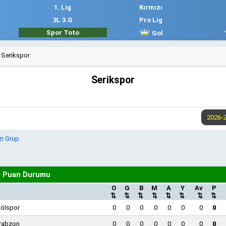
1. Lig
Kırmızı
3L 3.G
Pro Lig
Spor Toto
Gol
Serikspor
Serikspor
zı Grup
r Puan Durumu
O
G
B
M
A
Y
Av
P
⇅
⇅
⇅
⇅
⇅
⇅
⇅
⇅
gölspor
0
0
0
0
0
0
0
0
rabzon
0
0
0
0
0
0
0
0