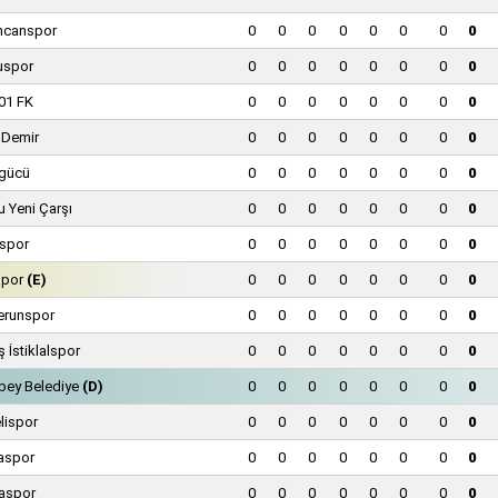
incanspor
0
0
0
0
0
0
0
0
uspor
0
0
0
0
0
0
0
0
01 FK
0
0
0
0
0
0
0
0
 Demir
0
0
0
0
0
0
0
0
gücü
0
0
0
0
0
0
0
0
 Yeni Çarşı
0
0
0
0
0
0
0
0
espor
0
0
0
0
0
0
0
0
spor
(E)
0
0
0
0
0
0
0
0
erunspor
0
0
0
0
0
0
0
0
 İstiklalspor
0
0
0
0
0
0
0
0
bey Belediye
(D)
0
0
0
0
0
0
0
0
elispor
0
0
0
0
0
0
0
0
aspor
0
0
0
0
0
0
0
0
aspor
0
0
0
0
0
0
0
0