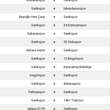
Kırklarelispor
v
Serikspor
Serikspor
v
İskenderunspor
Beyoğlu Yeni Çarşı
v
Serikspor
Serikspor
v
24 Erzincanspor
Sakaryaspor
v
Serikspor
Serikspor
v
52 Orduspor
Ankara Demir
v
Serikspor
Serikspor
v
12 Bingölspor
Serikspor
v
Karacabey Belediye
İnegölspor
v
Serikspor
Serikspor
v
Ankaragücü
Fethiyespor
v
Serikspor
Serikspor
v
1461 Trabzon
Adana 01 FK
v
Serikspor