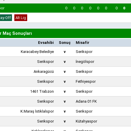
por
0
0
0
0
0
0
0
0
lay-Off
Alt Lig
r Maç Sonuçları
Evsahibi
Sonuç
Misafir
Karacabey Belediye
v
Serikspor
Serikspor
v
İnegölspor
Ankaragücü
v
Serikspor
Serikspor
v
Fethiyespor
1461 Trabzon
v
Serikspor
Serikspor
v
Adana 01 FK
K.Maraş İstiklalspor
v
Serikspor
Serikspor
v
Kütahyaspor