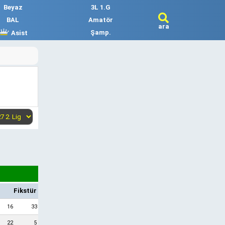
Beyaz
3L 1.G
BAL
Amatör
ara
Şamp.
Asist
Fikstür
16
33
22
5