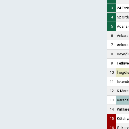
3
24 Erz
4
52 Ord
5
Adana 
6
Ankara
7
Ankara
8
Beyoğlu
9
Fethiy
10
İnegöl
11
İskend
12
K.Maraş
13
Karaca
14
Kırklar
15
Kütahy
16
Sakary