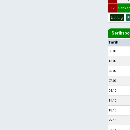
17
Seriks
Üst Lig
P
Serikspo
Tarih
06.09
13.09
20.09
27.09
04.10
11.10
18.10
25.10