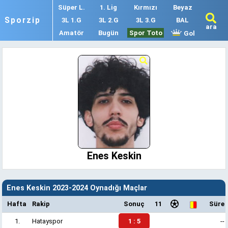
Süper L.
1. Lig
Kırmızı
Beyaz
Sporzip
3L 1.G
3L 2.G
3L 3.G
BAL
ara
Amatör
Bugün
Spor Toto
Gol
Enes Keskin
Enes Keskin 2023-2024 Oynadığı Maçlar
Hafta
Rakip
Sonuç
11
Süre
1.
Hatayspor
1 : 5
--