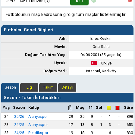
2LPO
1461 Trabzon
(D)
0 : 1
68'
Futbolcunun maç kadrosuna girdiği tüm maçlar listelenmiştir.
Futbolcu Genel Bilgileri
Adı :
Enes Keskin
Mevki :
Orta Saha
Doğum Tarihi ve Yaşı :
04.06.2001 (25 yaşında)
Uyruk :
Türkiye
Doğum Yeri :
İstanbul, Kadıköy
Sezon
Lig
Takım
Detaylı
Sezon - Takım İstatistikleri
Yaş
Sezon
Kulüp
Maç
11
Gol
Süre
24
25/26
Alanyaspor
29
25
9
-
1
-
898
23
24/25
Alanyaspor
17
13
8
1
3
-
653
23
24/25
Pendikspor
19
18
9
-
6
-
830