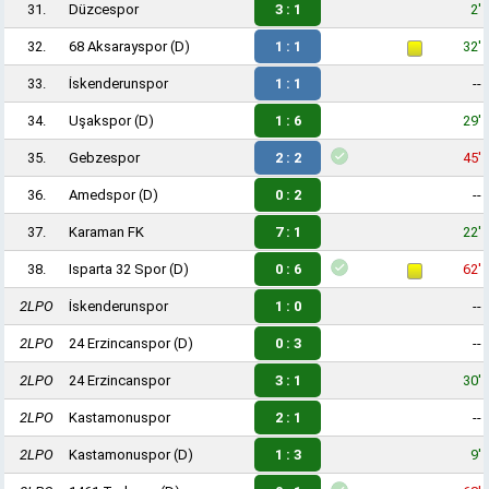
31.
Düzcespor
3 : 1
2'
32.
68 Aksarayspor
(D)
1 : 1
32'
33.
İskenderunspor
1 : 1
--
34.
Uşakspor
(D)
1 : 6
29'
35.
Gebzespor
2 : 2
45'
36.
Amedspor
(D)
0 : 2
--
37.
Karaman FK
7 : 1
22'
38.
Isparta 32 Spor
(D)
0 : 6
62'
2LPO
İskenderunspor
1 : 0
--
2LPO
24 Erzincanspor
(D)
0 : 3
--
2LPO
24 Erzincanspor
3 : 1
30'
2LPO
Kastamonuspor
2 : 1
--
2LPO
Kastamonuspor
(D)
1 : 3
9'