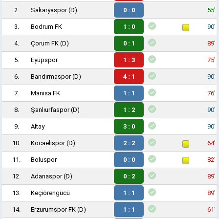
2.
Sakaryaspor
(D)
0 : 0
55'
3.
Bodrum FK
1 : 0
90'
4.
Çorum FK
(D)
0 : 1
89'
5.
Eyüpspor
1 : 3
75'
6.
Bandırmaspor
(D)
4 : 1
90'
7.
Manisa FK
1 : 1
76'
8.
Şanlıurfaspor
(D)
1 : 2
90'
9.
Altay
3 : 0
90'
10.
Kocaelispor
(D)
2 : 2
64'
11.
Boluspor
0 : 0
82'
12.
Adanaspor
(D)
0 : 2
89'
13.
Keçiörengücü
1 : 1
89'
14.
Erzurumspor FK
(D)
1 : 1
61'