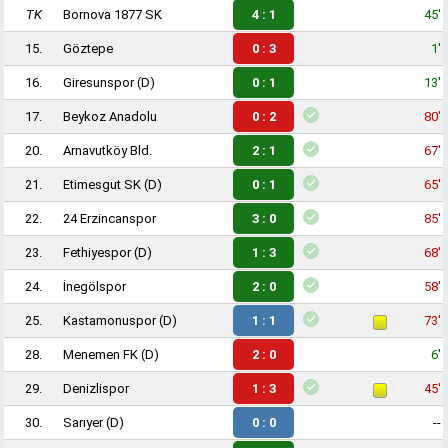
TK
Bornova 1877 SK
4 : 1
45'
15.
Göztepe
0 : 3
1'
16.
Giresunspor
(D)
0 : 1
13'
17.
Beykoz Anadolu
0 : 2
80'
20.
Arnavutköy Bld.
2 : 1
67'
21.
Etimesgut SK
(D)
0 : 1
65'
22.
24 Erzincanspor
3 : 0
85'
23.
Fethiyespor
(D)
1 : 3
68'
24.
İnegölspor
2 : 0
58'
25.
Kastamonuspor
(D)
1 : 1
73'
28.
Menemen FK
(D)
2 : 0
6'
29.
Denizlispor
1 : 3
45'
30.
Sarıyer
(D)
0 : 0
--