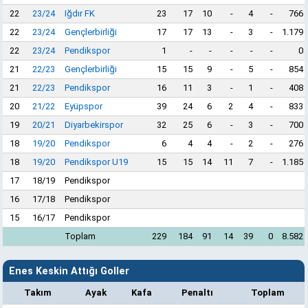
22
23/24
Iğdır FK
23
17
10
-
4
-
766
22
23/24
Gençlerbirliği
17
17
13
-
3
-
1.179
22
23/24
Pendikspor
1
-
-
-
-
-
0
21
22/23
Gençlerbirliği
15
15
9
-
5
-
854
21
22/23
Pendikspor
16
11
3
-
1
-
408
20
21/22
Eyüpspor
39
24
6
2
4
-
833
19
20/21
Diyarbekirspor
32
25
6
-
3
-
700
18
19/20
Pendikspor
6
4
4
-
2
-
276
18
19/20
Pendikspor U19
15
15
14
11
7
-
1.185
17
18/19
Pendikspor
16
17/18
Pendikspor
15
16/17
Pendikspor
Toplam
229
184
91
14
39
0
8.582
Enes Keskin Attığı Goller
Takım
Ayak
Kafa
Penaltı
Toplam