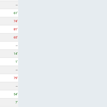
--
61'
74'
81'
65'
--
14'
1'
--
79'
--
54'
7'