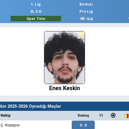
1. Lig
Kırmızı
3L 3.G
Pro Lig
Spor Toto
Gol
Enes Keskin
kin 2025-2026 Oynadığı Maçlar
Rakip
Sonuç
11
Ç. Rizespor
0 : 0