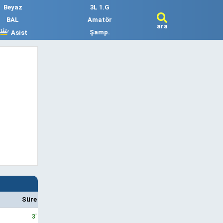
Beyaz
3L 1.G
BAL
Amatör
ara
Şamp.
Asist
Süre
3'