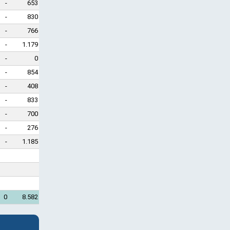
-
653
-
830
-
766
-
1.179
-
0
-
854
-
408
-
833
-
700
-
276
-
1.185
0
8.582