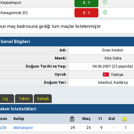
Kayserispor
3 : 1
Karagümrük
(D)
2 : 1
un maç kadrosuna girdiği tüm maçlar listelenmiştir.
Genel Bilgileri
Adı :
Enes Keskin
Mevki :
Orta Saha
Doğum Tarihi ve Yaşı :
04.06.2001 (25 yaşında)
Uyruk :
Türkiye
Doğum Yeri :
İstanbul, Kadıköy
Lig
Takım
Detaylı
kım İstatistikleri
zon
Kulüp
Maç
11
Gol
5/26
Alanyaspor
29
25
9
-
1