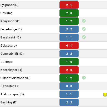
Eyüpspor
(D)
2 : 1
Beşiktaş
2 : 0
Konyaspor
(D)
1 : 2
Fenerbahçe
(D)
2 : 2
Başakşehir
(D)
1 : 1
Galatasaray
0 : 1
Gençlerbirliği
(D)
2 : 2
Göztepe
1 : 0
Kocaelispor
(D)
2 : 0
Bursa Yıldırımspor
(D)
1 : 2
Gaziantep FK
0 : 0
Trabzonspor
(D)
1 : 1
Beşiktaş
(D)
2 : 2