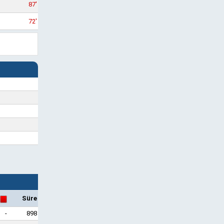
87'
72'
Süre
-
898