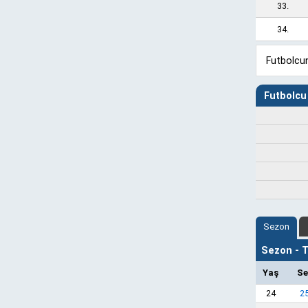
33.
34.
Futbolcun
Futbolcu 
Sezon
Sezon - Ta
Yaş
Se
24
2