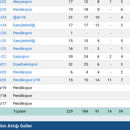
4/25
Alanyaspor
17
13
8
1
3
4/25
Pendikspor
19
18
9
-
6
3/24
Iğdır FK
23
17
10
-
4
3/24
Gençlerbirliği
17
17
13
-
3
3/24
Pendikspor
1
-
-
-
-
2/23
Gençlerbirliği
15
15
9
-
5
2/23
Pendikspor
16
11
3
-
1
1/22
Eyüpspor
39
24
6
2
4
0/21
Diyarbekirspor
32
25
6
-
3
9/20
Pendikspor
6
4
4
-
2
9/20
Pendikspor U19
15
15
14
11
7
8/19
Pendikspor
7/18
Pendikspor
6/17
Pendikspor
Toplam
229
184
91
14
39
in Attığı Goller