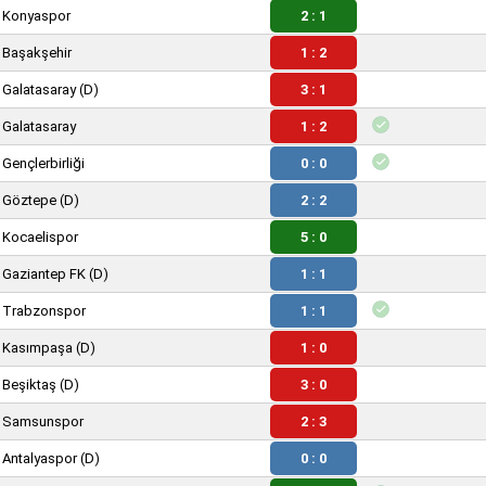
Konyaspor
2 : 1
Başakşehir
1 : 2
Galatasaray
(D)
3 : 1
Galatasaray
1 : 2
Gençlerbirliği
0 : 0
Göztepe
(D)
2 : 2
Kocaelispor
5 : 0
Gaziantep FK
(D)
1 : 1
Trabzonspor
1 : 1
Kasımpaşa
(D)
1 : 0
Beşiktaş
(D)
3 : 0
Samsunspor
2 : 3
Antalyaspor
(D)
0 : 0