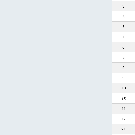
3.
4.
5.
1.
6.
7.
8.
9.
10.
TK
11.
12.
21.