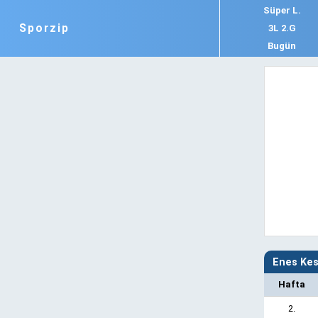
Süper L.
Sporzip
3L 2.G
Bugün
Enes Kes
Hafta
2.