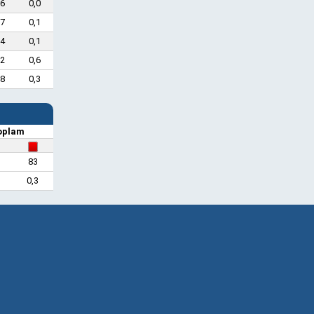
,6
0,0
,7
0,1
,4
0,1
,2
0,6
,8
0,3
oplam
83
0,3