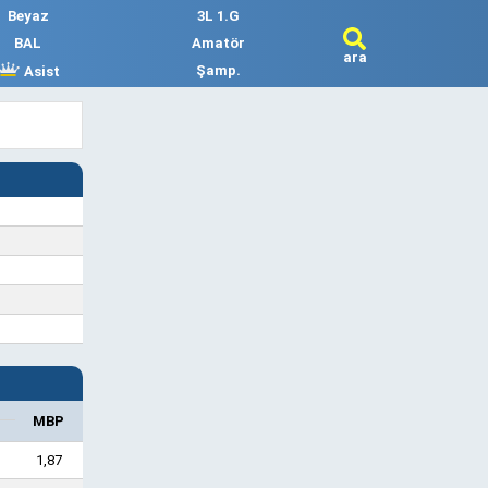
Beyaz
3L 1.G
BAL
Amatör
ara
Şamp.
Asist
MBP
1
1,87