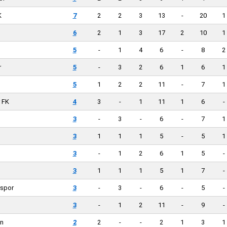
K
7
2
2
3
13
-
20
1
6
2
1
3
17
2
10
1
5
-
1
4
6
-
8
2
r
5
-
3
2
6
1
6
1
5
1
2
2
11
-
7
1
 FK
4
3
-
1
11
1
6
-
3
-
3
-
6
-
7
1
3
1
1
1
5
-
5
1
3
-
1
2
6
1
5
-
3
1
1
1
5
1
7
-
rspor
3
-
3
-
6
-
5
-
3
-
1
2
11
-
9
-
on
2
2
-
-
2
1
3
1