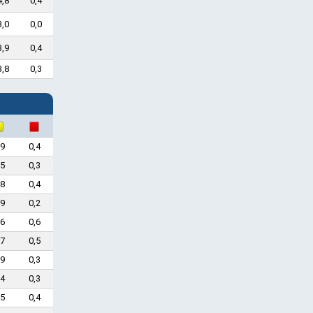
4,8
0,4
3,0
0,0
3,9
0,4
3,8
0,3
,9
0,4
,5
0,3
,8
0,4
,9
0,2
,6
0,6
,7
0,5
,9
0,3
,4
0,3
,5
0,4