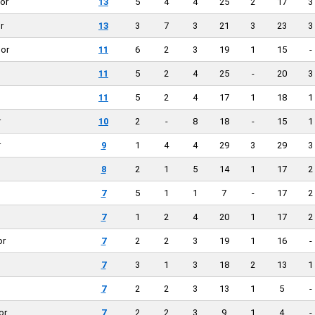
or
13
5
4
4
25
2
17
3
r
13
3
7
3
21
3
23
3
or
11
6
2
3
19
1
15
-
11
5
2
4
25
-
20
3
11
5
2
4
17
1
18
1
r
10
2
-
8
18
-
15
1
r
9
1
4
4
29
3
29
3
8
2
1
5
14
1
17
2
7
5
1
1
7
-
17
2
7
1
2
4
20
1
17
2
or
7
2
2
3
19
1
16
-
7
3
1
3
18
2
13
1
7
2
2
3
13
1
5
-
or
7
2
2
3
9
1
4
-