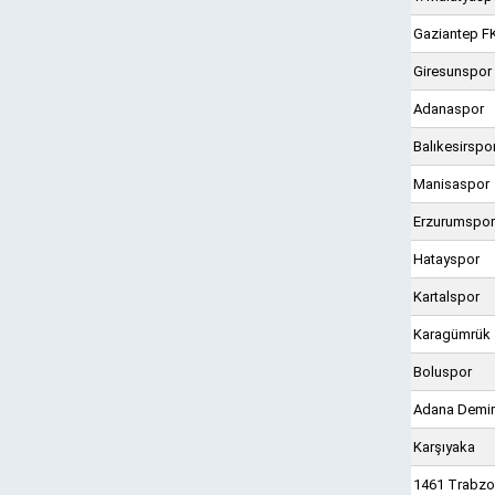
Gaziantep F
Giresunspor
Adanaspor
Balıkesirspo
Manisaspor
Erzurumspor
Hatayspor
Kartalspor
Karagümrük
Boluspor
Adana Demi
Karşıyaka
1461 Trabz