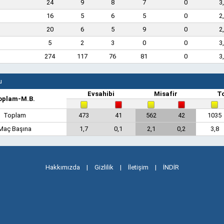
24
9
8
7
0
3
16
5
6
5
0
2
20
6
5
9
0
2
5
2
3
0
0
3
274
117
76
81
0
3
u
Evsahibi
Misafir
T
oplam-M.B.
Toplam
473
41
562
42
1035
Maç Başına
1,7
0,1
2,1
0,2
3,8
Hakkımızda
|
Gizlilik
|
İletişim
|
İNDİR