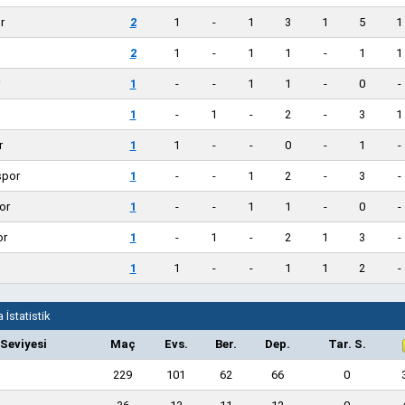
r
2
1
-
1
3
1
5
1
2
1
-
1
1
-
1
1
1
-
-
1
1
-
0
-
1
-
1
-
2
-
3
1
r
1
1
-
-
0
-
1
-
por
1
-
-
1
2
-
3
-
or
1
-
-
1
1
-
0
-
or
1
-
1
-
2
1
3
-
1
1
-
-
1
1
2
-
 İstatistik
 Seviyesi
Maç
Evs.
Ber.
Dep.
Tar. S.
229
101
62
66
0