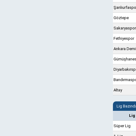
Şanlıurfaspo
Göztepe
Sakaryaspor
Fethiyespor
Ankara Demi
Gümüşhanes
Diyarbakırsp
Bandırmasp
Altay
Lig Bazında
Lig
Süper Lig