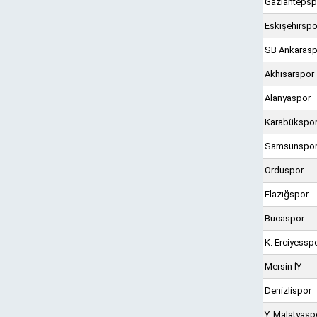
Gaziantepsp
Eskişehirspo
SB Ankarasp
Akhisarspor
Alanyaspor
Karabükspo
Samsunspo
Orduspor
Elazığspor
Bucaspor
K. Erciyessp
Mersin İY
Denizlispor
Y. Malatyasp