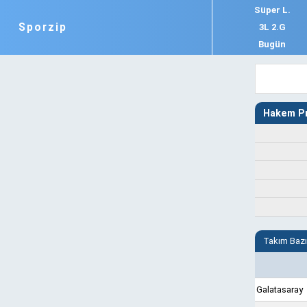
Süper L.
Sporzip
3L 2.G
Bugün
Hakem Pr
Takım Bazı
Galatasaray