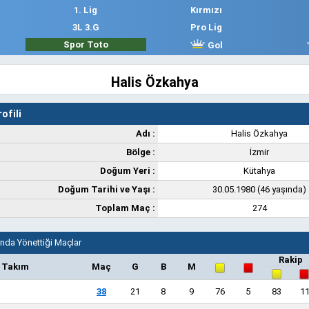
1. Lig
Kırmızı
3L 3.G
Pro Lig
Spor Toto
Gol
Halis Özkahya
ofili
Adı :
Halis Özkahya
Bölge :
İzmir
Doğum Yeri :
Kütahya
Doğum Tarihi ve Yaşı :
30.05.1980 (46 yaşında)
Toplam Maç :
274
nda Yönettiği Maçlar
Rakip
Takım
Maç
G
B
M
38
21
8
9
76
5
83
1