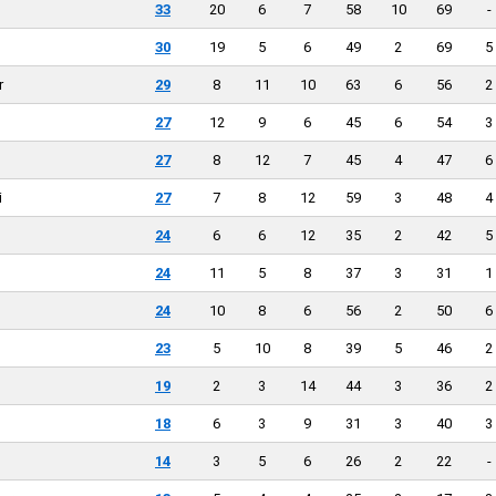
33
20
6
7
58
10
69
-
30
19
5
6
49
2
69
5
r
29
8
11
10
63
6
56
2
27
12
9
6
45
6
54
3
27
8
12
7
45
4
47
6
i
27
7
8
12
59
3
48
4
24
6
6
12
35
2
42
5
24
11
5
8
37
3
31
1
24
10
8
6
56
2
50
6
23
5
10
8
39
5
46
2
19
2
3
14
44
3
36
2
18
6
3
9
31
3
40
3
14
3
5
6
26
2
22
-