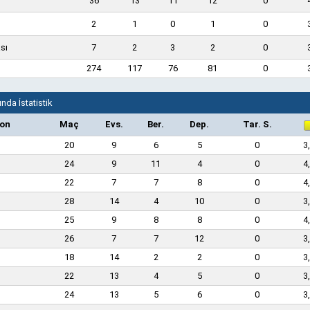
36
13
11
12
0
2
1
0
1
0
sı
7
2
3
2
0
274
117
76
81
0
nda İstatistik
on
Maç
Evs.
Ber.
Dep.
Tar. S.
20
9
6
5
0
3
24
9
11
4
0
4
22
7
7
8
0
4
28
14
4
10
0
3
25
9
8
8
0
4
26
7
7
12
0
3
18
14
2
2
0
3
22
13
4
5
0
3
24
13
5
6
0
3