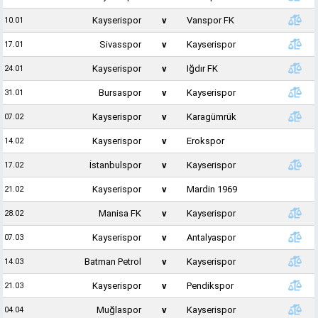
Kayserispor
v
Vanspor FK
10.01
Sivasspor
v
Kayserispor
17.01
Kayserispor
v
Iğdır FK
24.01
Bursaspor
v
Kayserispor
31.01
Kayserispor
v
Karagümrük
07.02
Kayserispor
v
Erokspor
14.02
İstanbulspor
v
Kayserispor
17.02
Kayserispor
v
Mardin 1969
21.02
Manisa FK
v
Kayserispor
28.02
Kayserispor
v
Antalyaspor
07.03
Batman Petrol
v
Kayserispor
14.03
Kayserispor
v
Pendikspor
21.03
Muğlaspor
v
Kayserispor
04.04