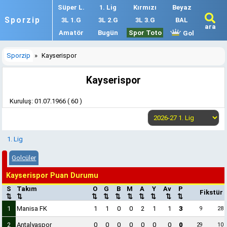
Süper L.
1. Lig
Kırmızı
Beyaz
Sporzip
3L 1.G
3L 2.G
3L 3.G
BAL
ara
Amatör
Bugün
Spor Toto
Gol
Sporzip
»
Kayserispor
Kayserispor
Kuruluş: 01.07.1966 ( 60 )
1. Lig
Golcüler
Kayserispor Puan Durumu
S
Takım
O
G
B
M
A
Y
Av
P
Fikstür
⇅
⇅
⇅
⇅
⇅
⇅
⇅
⇅
⇅
⇅
1
Manisa FK
1
1
0
0
2
1
1
3
9
28
2
Antalyaspor
0
0
0
0
0
0
0
0
29
10