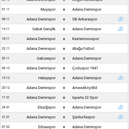
Muşspor
v
Adana Demirspor
01.11
Adana Demirspor
v
SB Ankaraspor
08.11
Sebat Gençlik
v
Adana Demirspor
14.11
Adana Demirspor
v
Kastamonuspor
18.11
Adana Demirspor
v
Aliağa Futbol
22.11
Gebzespor
v
Adana Demirspor
29.11
Adana Demirspor
v
Çorluspor 1947
06.12
Hatayspor
v
Adana Demirspor
13.12
Adana Demirspor
v
Arnavutköy Bld.
20.12
Adana Demirspor
v
Isparta 32 Spor
17.01
Elazığspor
v
Adana Demirspor
24.01
Adana Demirspor
v
Şanlıurfaspor
31.01
Erbaaspor
v
Adana Demirspor
07.02