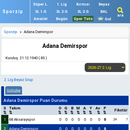
Süper L.
1. Lig
Kırmızı
Beyaz
Sporzip
3L 1.G
3L 2.G
3L 3.G
BAL
ara
Amatör
Bugün
Spor Toto
Gol
Sporzip
»
Adana Demirspor
Adana Demirspor
Kuruluş: 21.12.1940 ( 85 )
2. Lig Beyaz Grup
Golcüler
Adana Demirspor Puan Durumu
S
Takım
O
G
B
M
A
Y
Av
P
Fikstür
⇅
⇅
⇅
⇅
⇅
⇅
⇅
⇅
⇅
⇅
1
68 Aksarayspor
0
0
0
0
0
0
0
0
24
7
2
Adana Demirspor
0
0
0
0
0
0
0
0