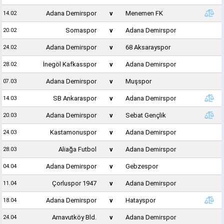
Adana Demirspor
v
Menemen FK
14.02
Somaspor
v
Adana Demirspor
20.02
Adana Demirspor
v
68 Aksarayspor
24.02
İnegöl Kafkasspor
v
Adana Demirspor
28.02
Adana Demirspor
v
Muşspor
07.03
SB Ankaraspor
v
Adana Demirspor
14.03
Adana Demirspor
v
Sebat Gençlik
20.03
Kastamonuspor
v
Adana Demirspor
24.03
Aliağa Futbol
v
Adana Demirspor
28.03
Adana Demirspor
v
Gebzespor
04.04
Çorluspor 1947
v
Adana Demirspor
11.04
Adana Demirspor
v
Hatayspor
18.04
Arnavutköy Bld.
v
Adana Demirspor
24.04