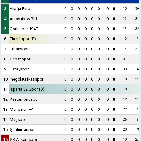
3
Aliağa Futbol
0
0
0
0
0
0
0
0
13
30
4
Arnavutköy Bld.
0
0
0
0
0
0
0
0
17
34
5
Çorluspor 1947
0
0
0
0
0
0
0
0
15
32
6
Elazığspor
(E)
0
0
0
0
0
0
0
0
2
19
7
Erbaaspor
0
0
0
0
0
0
0
0
4
21
8
Gebzespor
0
0
0
0
0
0
0
0
31
14
9
Hatayspor
0
0
0
0
0
0
0
0
33
16
10
İnegöl Kafkasspor
0
0
0
0
0
0
0
0
8
25
11
Isparta 32 Spor
(D)
0
0
0
0
0
0
0
0
18
1
12
Kastamonuspor
0
0
0
0
0
0
0
0
12
29
13
Menemen FK
0
0
0
0
0
0
0
0
22
5
14
Muşspor
0
0
0
0
0
0
0
0
26
9
15
Şanlıurfaspor
0
0
0
0
0
0
0
0
20
3
16
SB Ankaraspor
0
0
0
0
0
0
0
0
10
27