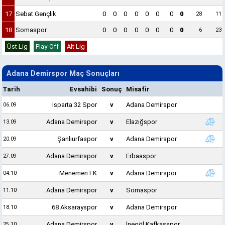
17
Sebat Gençlik
0
0
0
0
0
0
0
0
28
11
18
Somaspor
0
0
0
0
0
0
0
0
6
23
Üst Lig
Play-Off
Alt Lig
Adana Demirspor Maç Sonuçları
Tarih
Evsahibi
Sonuç
Misafir
Isparta 32 Spor
v
Adana Demirspor
06.09
Adana Demirspor
v
Elazığspor
13.09
Şanlıurfaspor
v
Adana Demirspor
20.09
Adana Demirspor
v
Erbaaspor
27.09
Menemen FK
v
Adana Demirspor
04.10
Adana Demirspor
v
Somaspor
11.10
68 Aksarayspor
v
Adana Demirspor
18.10
Adana Demirspor
v
İnegöl Kafkasspor
25.10