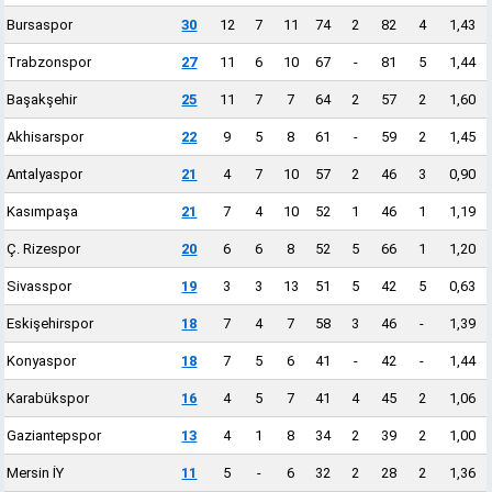
Bursaspor
30
12
7
11
74
2
82
4
1,43
Trabzonspor
27
11
6
10
67
-
81
5
1,44
Başakşehir
25
11
7
7
64
2
57
2
1,60
Akhisarspor
22
9
5
8
61
-
59
2
1,45
Antalyaspor
21
4
7
10
57
2
46
3
0,90
Kasımpaşa
21
7
4
10
52
1
46
1
1,19
Ç. Rizespor
20
6
6
8
52
5
66
1
1,20
Sivasspor
19
3
3
13
51
5
42
5
0,63
Eskişehirspor
18
7
4
7
58
3
46
-
1,39
Konyaspor
18
7
5
6
41
-
42
-
1,44
Karabükspor
16
4
5
7
41
4
45
2
1,06
Gaziantepspor
13
4
1
8
34
2
39
2
1,00
Mersin İY
11
5
-
6
32
2
28
2
1,36