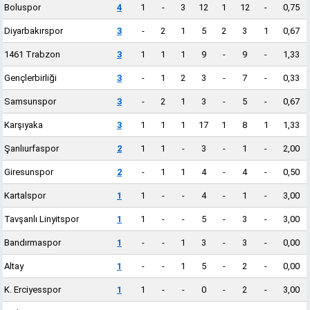
Boluspor
4
1
-
3
12
1
12
-
0,75
Diyarbakırspor
3
-
2
1
5
2
3
1
0,67
1461 Trabzon
3
1
1
1
9
-
9
-
1,33
Gençlerbirliği
3
-
1
2
3
-
7
-
0,33
Samsunspor
3
-
2
1
3
-
5
-
0,67
Karşıyaka
3
1
1
1
17
1
8
1
1,33
Şanlıurfaspor
2
1
1
-
3
-
1
-
2,00
Giresunspor
2
-
1
1
4
-
4
-
0,50
Kartalspor
1
1
-
-
4
-
1
-
3,00
Tavşanlı Linyitspor
1
1
-
-
5
-
3
-
3,00
Bandırmaspor
1
-
-
1
3
-
3
-
0,00
Altay
1
-
-
1
5
-
2
-
0,00
K. Erciyesspor
1
1
-
-
0
-
2
-
3,00