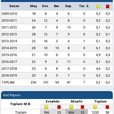
Sezon
Maç
Evs.
Ber.
Dep.
Tar. S.
2009-2010
18
8
4
6
0
5,3
0,3
2010-2011
24
12
4
8
0
5,3
0,3
2011-2012
26
7
4
15
0
5,1
0,2
2012-2013
28
12
7
9
0
5,3
0,1
2013-2014
23
16
3
4
1
5,1
0,3
2014-2015
28
10
10
8
0
6,1
0,3
2015-2016
21
10
6
5
0
4,9
0,4
2016-2017
23
9
3
11
0
5,1
0,3
2017-2018
25
9
8
8
0
4,6
0,2
2018-2019
20
8
5
7
0
5,3
0,2
TOPLAM
236
101
54
81
1
5,2
0,2
Kart Raporu
Evsahibi
Misafir
Toplam
Toplam-M.B.
Toplam
566
25
664
33
1230
58