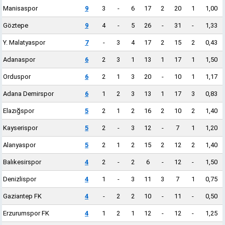
Manisaspor
9
3
-
6
17
2
20
1
1,00
Göztepe
9
4
-
5
26
-
31
-
1,33
Y. Malatyaspor
7
-
3
4
17
2
15
2
0,43
Adanaspor
6
2
3
1
13
1
17
1
1,50
Orduspor
6
2
1
3
20
-
10
1
1,17
Adana Demirspor
6
1
2
3
13
1
17
3
0,83
Elazığspor
5
2
1
2
16
2
10
2
1,40
Kayserispor
5
2
-
3
12
-
7
1
1,20
Alanyaspor
5
2
1
2
15
2
12
2
1,40
Balıkesirspor
4
2
-
2
6
-
12
-
1,50
Denizlispor
4
1
-
3
11
3
7
1
0,75
Gaziantep FK
4
-
2
2
10
-
11
-
0,50
Erzurumspor FK
4
1
2
1
12
-
12
-
1,25