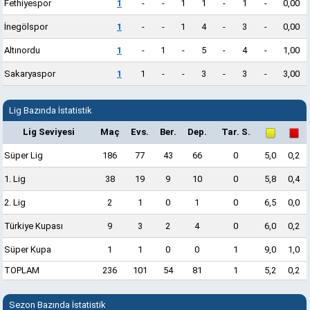
Fethiyespor
1
-
-
1
1
-
1
-
0,00
İnegölspor
1
-
-
1
4
-
3
-
0,00
Altınordu
1
-
1
-
5
-
4
-
1,00
Sakaryaspor
1
1
-
-
3
-
3
-
3,00
Lig Bazında İstatistik
Lig Seviyesi
Maç
Evs.
Ber.
Dep.
Tar. S.
Süper Lig
186
77
43
66
0
5,0
0,2
1. Lig
38
19
9
10
0
5,8
0,4
2. Lig
2
1
0
1
0
6,5
0,0
Türkiye Kupası
9
3
2
4
0
6,0
0,2
Süper Kupa
1
1
0
0
1
9,0
1,0
TOPLAM
236
101
54
81
1
5,2
0,2
Sezon Bazında İstatistik