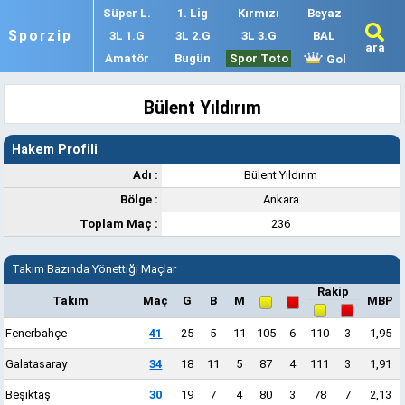
Süper L.
1. Lig
Kırmızı
Beyaz
Sporzip
3L 1.G
3L 2.G
3L 3.G
BAL
ara
Amatör
Bugün
Spor Toto
Gol
Bülent Yıldırım
Hakem Profili
Adı :
Bülent Yıldırım
Bölge :
Ankara
Toplam Maç :
236
Takım Bazında Yönettiği Maçlar
Rakip
Takım
Maç
G
B
M
MBP
Fenerbahçe
41
25
5
11
105
6
110
3
1,95
Galatasaray
34
18
11
5
87
4
111
3
1,91
Beşiktaş
30
19
7
4
80
3
78
7
2,13