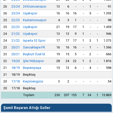
26
23/24
24 Erzincanspor
13
6
-
-
1
-
91
26
23/24
Uşakspor
16
16
16
-
5
-
1.393
25
22/23
Kastamonuspor
4
3
1
-
-
-
98
25
22/23
Uşakspor
21
19
17
1
-
-
1.459
24
21/22
Uşakspor
13
13
9
1
-
-
946
24
21/22
Isparta 32 Spor
17
17
17
1
3
1
1.373
23
20/21
Sancaktepe FK
16
16
16
-
1
-
1.366
23
20/21
Bayburt Özel İd.
19
15
5
-
2
-
666
22
19/20
Şile Yıldızspor
28
24
22
1
2
-
1.816
21
18/19
Bayrampaşa
15
13
6
-
4
-
598
21
18/19
Beşiktaş
20
17/18
Keçiörengücü
3
2
-
-
-
-
54
20
17/18
Beşiktaş
Toplam
230
207
155
7
34
1
13.869
Şamil Başaran Attığı Goller