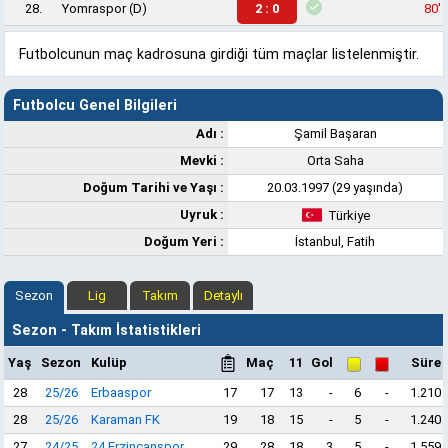
28.
Yomraspor
(D)
2 : 0
80'
Futbolcunun maç kadrosuna girdiği tüm maçlar listelenmiştir.
Futbolcu Genel Bilgileri
Adı :
Şamil Başaran
Mevki :
Orta Saha
Doğum Tarihi ve Yaşı :
20.03.1997 (29 yaşında)
Uyruk :
Türkiye
Doğum Yeri :
İstanbul, Fatih
Sezon
Lig
Takım
Detaylı
Sezon - Takım İstatistikleri
Yaş
Sezon
Kulüp
Maç
11
Gol
Süre
28
25/26
Erbaaspor
17
17
13
-
6
-
1.210
28
25/26
Karaman FK
19
18
15
-
5
-
1.240
27
24/25
24 Erzincanspor
29
28
18
3
5
-
1.559