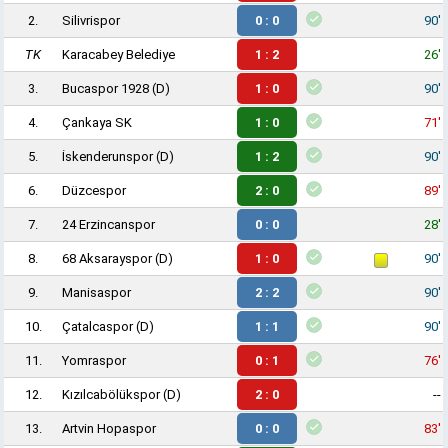
2.
Silivrispor
0 : 0
90'
TK
Karacabey Belediye
1 : 2
26'
3.
Bucaspor 1928
(D)
1 : 0
90'
4.
Çankaya SK
1 : 0
71'
5.
İskenderunspor
(D)
1 : 2
90'
6.
Düzcespor
2 : 0
89'
7.
24 Erzincanspor
0 : 0
28'
8.
68 Aksarayspor
(D)
1 : 0
90'
9.
Manisaspor
2 : 2
90'
10.
Çatalcaspor
(D)
1 : 1
90'
11.
Yomraspor
0 : 1
76'
12.
Kızılcabölükspor
(D)
2 : 0
--
13.
Artvin Hopaspor
0 : 0
83'