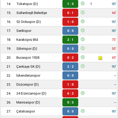
14.
Tokatspor
(D)
1 : 3
1
90'
15.
Sultanbeyli Belediye
0 : 1
44'
16.
52 Orduspor
(D)
1 : 0
90'
17.
Serikspor
0 : 0
90'
18.
Karaköprü Bld.
2 : 1
75'
19.
Silivrispor
(D)
0 : 0
55'
20.
Bucaspor 1928
0 : 2
45'
21.
Çankaya SK
(D)
2 : 2
90'
22.
İskenderunspor
0 : 0
--
23.
Düzcespor
(D)
1 : 0
--
24.
24 Erzincanspor
(D)
6 : 2
90'
26.
Manisaspor
(D)
0 : 3
--
27.
Çatalcaspor
0 : 0
90'