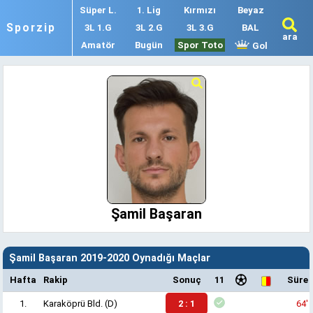
Süper L.
1. Lig
Kırmızı
Beyaz
Sporzip
3L 1.G
3L 2.G
3L 3.G
BAL
ara
Amatör
Bugün
Spor Toto
Gol
Şamil Başaran
Şamil Başaran 2019-2020 Oynadığı Maçlar
Hafta
Rakip
Sonuç
11
Süre
1.
Karaköprü Bld.
(D)
2 : 1
64'