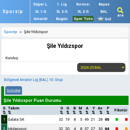
Süper L.
1. Lig
Kırmızı
Beyaz
Sporzip
3L 1.G
3L 2.G
3L 3.G
BAL
ara
Amatör
Bugün
Spor Toto
Gol
Sporzip
»
Şile Yıldızspor
Şile Yıldızspor
Kuruluş:
Bölgesel Amatör Lig (BAL) 10. Grup
Golcüler
Şile Yıldızspor Puan Durumu
S
Takım
O
G
B
M
A
Y
Av
P
Fikstür
⇅
⇅
⇅
⇅
⇅
⇅
⇅
⇅
⇅
⇅
■
■
1
Galata SK
32
19
8
5
49
21
28
65
■
■
2
İnkılapspor
32
20
4
8
57
27
30
64