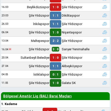
Beylikdüzüspor
1 : 0
Şile Yıldızspor
16.03
Şile Yıldızspor
1 : 1
Dikilitaşspor
23.03
İnkılapspor
1 : 1
Şile Yıldızspor
26.03
Şile Yıldızspor
1 : 0
Nişantaşıspor
06.04
Maltepespor
2 : 2
Şile Yıldızspor
13.04
H
Şile Yıldızspor
3 : 0
Sarıyer Yenimahalle
16.04
Sultanbeyli Belediye
1 : 0
Şile Yıldızspor
20.04
Şile Yıldızspor
1 : 1
Alibeyköyspor
27.04
İstiklalspor
0 : 1
Şile Yıldızspor
04.05
Şile Yıldızspor
1 : 0
Galata SK
11.05
Bölgesel Amatör Lig (BAL) Baraj Maçları
1. Kademe