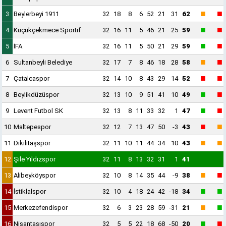
■
■
3
Beylerbeyi 1911
32
18
8
6
52
21
31
62
■
■
4
Küçükçekmece Sportif
32
16
11
5
46
21
25
59
■
■
5
İFA
32
16
11
5
50
21
29
59
■
■
6
Sultanbeyli Belediye
32
17
7
8
46
18
28
58
■
■
7
Çatalcaspor
32
14
10
8
43
29
14
52
■
■
8
Beylikdüzüspor
32
13
10
9
51
41
10
49
■
■
9
Levent Futbol SK
32
13
8
11
33
32
1
47
■
■
10
Maltepespor
32
12
7
13
47
50
-3
43
■
■
11
Dikilitaşspor
32
11
10
11
44
34
10
43
12
Şile Yıldızspor
32
11
8
13
32
31
1
41
■
■
13
Alibeyköyspor
32
10
8
14
35
44
-9
38
■
■
14
İstiklalspor
32
10
4
18
24
42
-18
34
■
■
15
Merkezefendispor
32
6
3
23
28
59
-31
21
■
■
16
Nişantaşıspor
32
5
5
22
18
68
-50
20