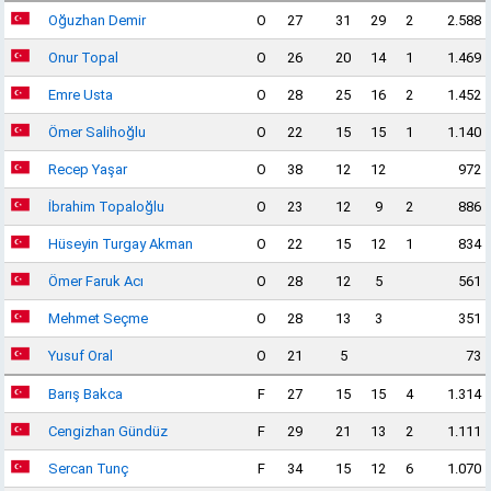
Oğuzhan Demir
O
27
31
29
2
2.588
Onur Topal
O
26
20
14
1
1.469
Emre Usta
O
28
25
16
2
1.452
Ömer Salihoğlu
O
22
15
15
1
1.140
Recep Yaşar
O
38
12
12
972
İbrahim Topaloğlu
O
23
12
9
2
886
Hüseyin Turgay Akman
O
22
15
12
1
834
Ömer Faruk Acı
O
28
12
5
561
Mehmet Seçme
O
28
13
3
351
Yusuf Oral
O
21
5
73
Barış Bakca
F
27
15
15
4
1.314
Cengizhan Gündüz
F
29
21
13
2
1.111
Sercan Tunç
F
34
15
12
6
1.070