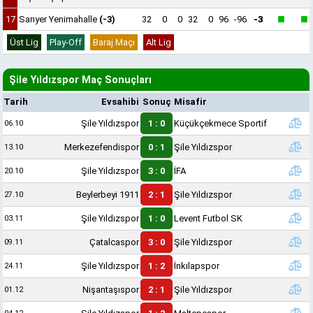
■
■
17
Sarıyer Yenimahalle
(-3)
32
0
0
32
0
96
-96
-3
Üst Lig
Play-Off
Baraj Maçı
Alt Lig
Şile Yıldızspor Maç Sonuçları
Tarih
Evsahibi
Sonuç
Misafir
Şile Yıldızspor
1 : 0
Küçükçekmece Sportif
06.10
Merkezefendispor
0 : 1
Şile Yıldızspor
13.10
Şile Yıldızspor
3 : 0
İFA
20.10
Beylerbeyi 1911
2 : 1
Şile Yıldızspor
27.10
Şile Yıldızspor
1 : 0
Levent Futbol SK
03.11
Çatalcaspor
3 : 0
Şile Yıldızspor
09.11
Şile Yıldızspor
1 : 2
İnkılapspor
24.11
Nişantaşıspor
2 : 1
Şile Yıldızspor
01.12