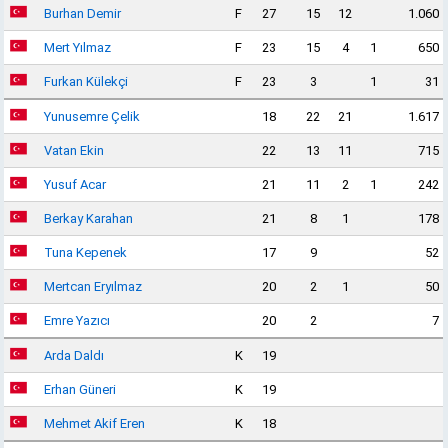
Burhan Demir
F
27
15
12
1.060
Mert Yılmaz
F
23
15
4
1
650
Furkan Külekçi
F
23
3
1
31
Yunusemre Çelik
18
22
21
1.617
Vatan Ekin
22
13
11
715
Yusuf Acar
21
11
2
1
242
Berkay Karahan
21
8
1
178
Tuna Kepenek
17
9
52
Mertcan Eryılmaz
20
2
1
50
Emre Yazıcı
20
2
7
Arda Daldı
K
19
Erhan Güneri
K
19
Mehmet Akif Eren
K
18