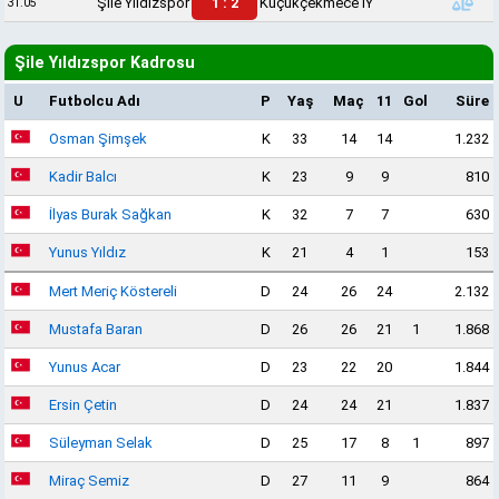
Şile Yıldızspor
1 : 2
Küçükçekmece İY
31.05
Şile Yıldızspor Kadrosu
U
Futbolcu Adı
P
Yaş
Maç
11
Gol
Süre
Osman Şimşek
K
33
14
14
1.232
Kadir Balcı
K
23
9
9
810
İlyas Burak Sağkan
K
32
7
7
630
Yunus Yıldız
K
21
4
1
153
Mert Meriç Köstereli
D
24
26
24
2.132
Mustafa Baran
D
26
26
21
1
1.868
Yunus Acar
D
23
22
20
1.844
Ersin Çetin
D
24
24
21
1.837
Süleyman Selak
D
25
17
8
1
897
Miraç Semiz
D
27
11
9
864