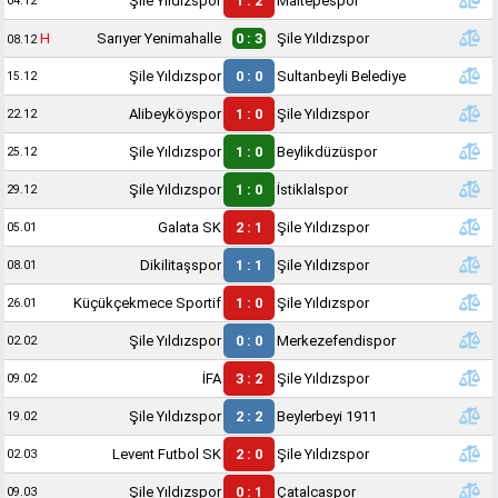
Şile Yıldızspor
1 : 2
Maltepespor
04.12
H
Sarıyer Yenimahalle
0 : 3
Şile Yıldızspor
08.12
Şile Yıldızspor
0 : 0
Sultanbeyli Belediye
15.12
Alibeyköyspor
1 : 0
Şile Yıldızspor
22.12
Şile Yıldızspor
1 : 0
Beylikdüzüspor
25.12
Şile Yıldızspor
1 : 0
İstiklalspor
29.12
Galata SK
2 : 1
Şile Yıldızspor
05.01
Dikilitaşspor
1 : 1
Şile Yıldızspor
08.01
Küçükçekmece Sportif
1 : 0
Şile Yıldızspor
26.01
Şile Yıldızspor
0 : 0
Merkezefendispor
02.02
İFA
3 : 2
Şile Yıldızspor
09.02
Şile Yıldızspor
2 : 2
Beylerbeyi 1911
19.02
Levent Futbol SK
2 : 0
Şile Yıldızspor
02.03
Şile Yıldızspor
0 : 1
Çatalcaspor
09.03