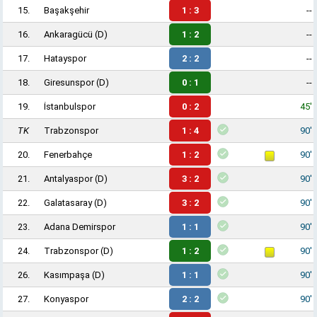
15.
Başakşehir
1 : 3
--
16.
Ankaragücü
(D)
1 : 2
--
17.
Hatayspor
2 : 2
--
18.
Giresunspor
(D)
0 : 1
--
19.
İstanbulspor
0 : 2
45'
TK
Trabzonspor
1 : 4
90'
20.
Fenerbahçe
1 : 2
90'
21.
Antalyaspor
(D)
3 : 2
90'
22.
Galatasaray
(D)
3 : 2
90'
23.
Adana Demirspor
1 : 1
90'
24.
Trabzonspor
(D)
1 : 2
90'
26.
Kasımpaşa
(D)
1 : 1
90'
27.
Konyaspor
2 : 2
90'