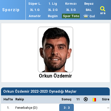
Süper L.
1. Lig
Kırmızı
Beyaz
Sporzip
3L 1.G
3L 2.G
3L 3.G
BAL
ara
Amatör
Bugün
Spor Toto
Gol
Orkun Özdemir
Orkun Özdemir 2022-2023 Oynadığı Maçlar
Hafta
Rakip
Sonuç
11
Süre
1.
Fenerbahçe
(D)
3 : 3
--