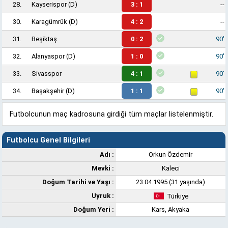
28.
Kayserispor
(D)
3 : 1
--
30.
Karagümrük
(D)
4 : 2
--
31.
Beşiktaş
0 : 2
90'
32.
Alanyaspor
(D)
1 : 0
90'
33.
Sivasspor
4 : 1
90'
34.
Başakşehir
(D)
1 : 1
90'
Futbolcunun maç kadrosuna girdiği tüm maçlar listelenmiştir.
Futbolcu Genel Bilgileri
Adı :
Orkun Özdemir
Mevki :
Kaleci
Doğum Tarihi ve Yaşı :
23.04.1995 (31 yaşında)
Uyruk :
Türkiye
Doğum Yeri :
Kars, Akyaka