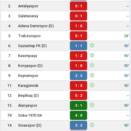
2.
Antalyaspor
0 : 1
--
3.
Galatasaray
0 : 1
--
4.
Adana Demirspor
(D)
1 : 0
--
5.
Trabzonspor
0 : 1
28'
6.
Gaziantep FK
(D)
1 : 1
90'
7.
Kasımpaşa
1 : 2
90'
8.
Konyaspor
(D)
1 : 0
90'
9.
Kayserispor
2 : 2
90'
11.
Karagümrük
1 : 3
90'
12.
Beşiktaş
(D)
5 : 2
--
13.
Alanyaspor
3 : 1
90'
TK
Söke 1970 SK
4 : 0
--
14.
Sivasspor
(D)
2 : 2
90'