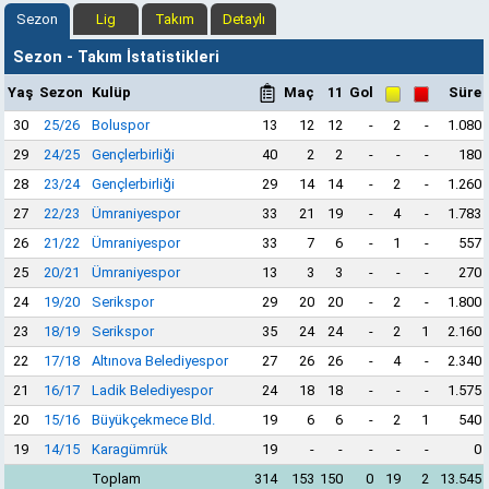
Sezon
Lig
Takım
Detaylı
Sezon - Takım İstatistikleri
Yaş
Sezon
Kulüp
Maç
11
Gol
Süre
30
25/26
Boluspor
13
12
12
-
2
-
1.080
29
24/25
Gençlerbirliği
40
2
2
-
-
-
180
28
23/24
Gençlerbirliği
29
14
14
-
2
-
1.260
27
22/23
Ümraniyespor
33
21
19
-
4
-
1.783
26
21/22
Ümraniyespor
33
7
6
-
1
-
557
25
20/21
Ümraniyespor
13
3
3
-
-
-
270
24
19/20
Serikspor
29
20
20
-
2
-
1.800
23
18/19
Serikspor
35
24
24
-
2
1
2.160
22
17/18
Altınova Belediyespor
27
26
26
-
4
-
2.340
21
16/17
Ladik Belediyespor
24
18
18
-
-
-
1.575
20
15/16
Büyükçekmece Bld.
19
6
6
-
2
1
540
19
14/15
Karagümrük
19
-
-
-
-
-
0
Toplam
314
153
150
0
19
2
13.545