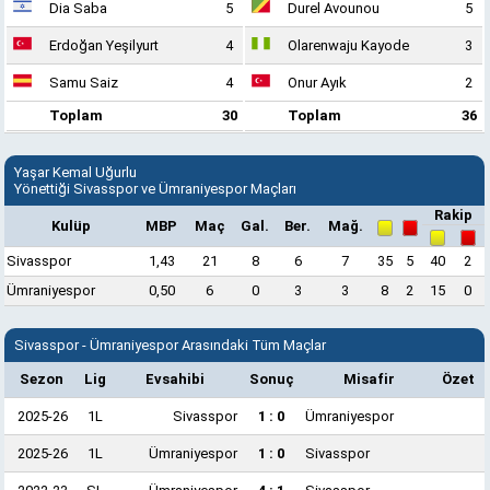
Dia Saba
5
Durel Avounou
5
Erdoğan Yeşilyurt
4
Olarenwaju Kayode
3
Samu Saiz
4
Onur Ayık
2
Toplam
30
Toplam
36
Yaşar Kemal Uğurlu
Yönettiği Sivasspor ve Ümraniyespor Maçları
Rakip
Kulüp
MBP
Maç
Gal.
Ber.
Mağ.
Sivasspor
1,43
21
8
6
7
35
5
40
2
Ümraniyespor
0,50
6
0
3
3
8
2
15
0
Sivasspor - Ümraniyespor Arasındaki Tüm Maçlar
Sezon
Lig
Evsahibi
Sonuç
Misafir
Özet
2025-26
1L
Sivasspor
1 : 0
Ümraniyespor
2025-26
1L
Ümraniyespor
1 : 0
Sivasspor