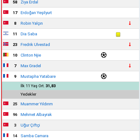
58
Ziya Erdal
17
Erdoğan Yeşilyurt
8
Robin Yalçın
11
Dia Saba
23
Fredrik Ulvestad
10
Clinton Njie
7
Max Gradel
9
Mustapha Yatabare
İlk 11 Yaş Ort.
31,83
Yedekler
25
Muammer Yıldırım
96
Mehmet Albayrak
3
Uğur Çiftçi
14
Samba Camara