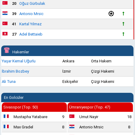
20
Oğuz Gürbulak
39
Antonio Mrsic
41
Kartal Yılmaz
27
Adel Bettaieb
Hakemler
Yaşar Kemal Uğurlu
Ankara
Orta Hakem
İbrahim Bozbey
İzmir
Çizgi Hakemi
Ali Tuna
Eskişehir
Çizgi Hakemi
En Golcüler
Sivasspor (Top. 50)
Ümraniyespor (Top. 47)
Mustapha Yatabare
9
Umut Nayir
18
Max Gradel
8
Antonio Mrsic
8