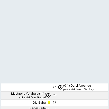
(0-1)
Durel Avounou
27'
pas asist
Isaac Sackey
Mustapha Yatabare
(1-1)
31'
şut asist
Max Gradel
Dia Saba
33'
Kader Keita