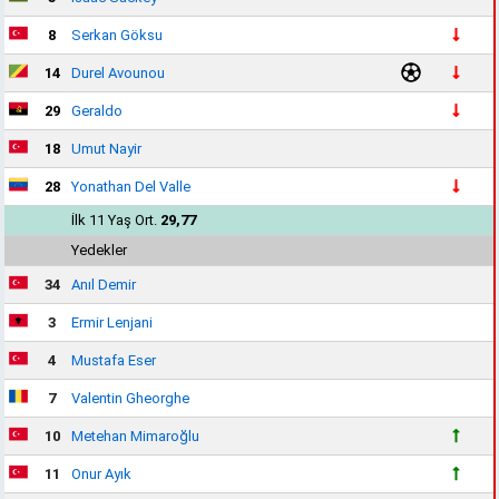
8
Serkan Göksu
14
Durel Avounou
29
Geraldo
18
Umut Nayir
28
Yonathan Del Valle
İlk 11 Yaş Ort.
29,77
Yedekler
34
Anıl Demir
3
Ermir Lenjani
4
Mustafa Eser
7
Valentin Gheorghe
10
Metehan Mimaroğlu
11
Onur Ayık