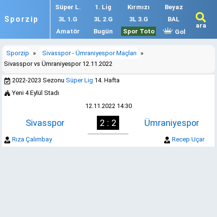
Süper L.
1. Lig
Kırmızı
Beyaz
Sporzip
3L 1.G
3L 2.G
3L 3.G
BAL
ara
Amatör
Bugün
Spor Toto
Gol
Sporzip
»
Sivasspor - Ümraniyespor Maçları
»
Sivasspor vs Ümraniyespor 12.11.2022
2022-2023 Sezonu
Süper Lig
14. Hafta
Yeni 4 Eylül Stadı
12.11.2022 14:30
Sivasspor
2 : 2
Ümraniyespor
Rıza Çalımbay
Recep Uçar