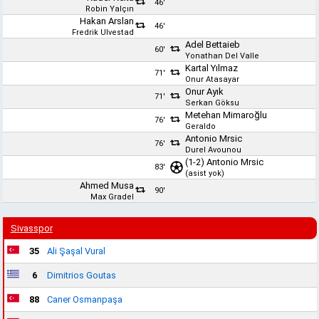
46'
Robin Yalçın
Hakan Arslan
46'
Fredrik Ulvestad
Adel Bettaieb
60'
Yonathan Del Valle
Kartal Yılmaz
71'
Onur Atasayar
Onur Ayık
71'
Serkan Göksu
Metehan Mimaroğlu
76'
Geraldo
Antonio Mrsic
76'
Durel Avounou
(1-2)
Antonio Mrsic
83'
(asist yok)
Ahmed Musa
90'
Max Gradel
Sivasspor
35
Ali Şaşal Vural
6
Dimitrios Goutas
88
Caner Osmanpaşa