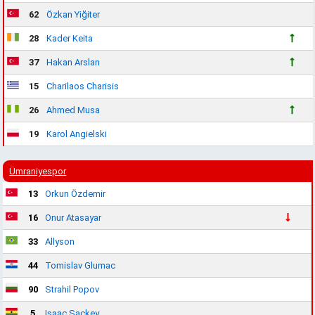
62
Özkan Yiğiter
28
Kader Keita
37
Hakan Arslan
15
Charilaos Charisis
26
Ahmed Musa
19
Karol Angielski
Ümraniyespor
13
Orkun Özdemir
16
Onur Atasayar
33
Allyson
44
Tomislav Glumac
90
Strahil Popov
5
Isaac Sackey