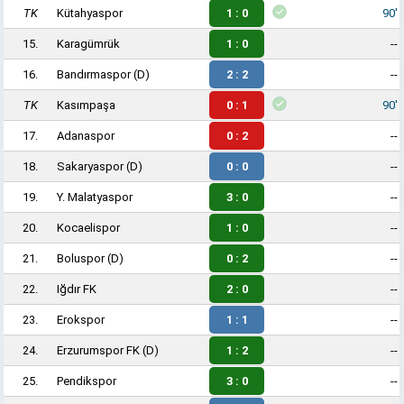
TK
Kütahyaspor
1 : 0
90'
15.
Karagümrük
1 : 0
--
16.
Bandırmaspor
(D)
2 : 2
--
TK
Kasımpaşa
0 : 1
90'
17.
Adanaspor
0 : 2
--
18.
Sakaryaspor
(D)
0 : 0
--
19.
Y. Malatyaspor
3 : 0
--
20.
Kocaelispor
1 : 0
--
21.
Boluspor
(D)
0 : 2
--
22.
Iğdır FK
2 : 0
--
23.
Erokspor
1 : 1
--
24.
Erzurumspor FK
(D)
1 : 2
--
25.
Pendikspor
3 : 0
--