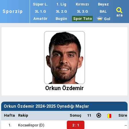
Süper L.
1. Lig
Kırmızı
Beyaz
Sporzip
3L 1.G
3L 2.G
3L 3.G
BAL
ara
Amatör
Bugün
Spor Toto
Gol
Orkun Özdemir
Orkun Özdemir 2024-2025 Oynadığı Maçlar
Hafta
Rakip
Sonuç
11
Süre
1.
Kocaelispor
(D)
2 : 1
--