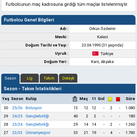
Futbolcunun maç kadrosuna girdiği tüm maçlar listelenmiştir.
Futbolcu Genel Bilgileri
Adı :
Orkun Özdemir
Mevki :
Kaleci
Doğum Tarihi ve Yaşı :
23.04.1995 (31 yaşında)
Uyruk :
Türkiye
Doğum Yeri :
Kars, Akyaka
Sezon
Lig
Takım
Detaylı
Sezon - Takım İstatistikleri
Yaş
Sezon
Kulüp
Maç
11
Gol
Süre
30
25/26
Boluspor
13
12
12
-
2
-
1.080
29
24/25
Gençlerbirliği
40
2
2
-
-
-
180
28
23/24
Gençlerbirliği
29
14
14
-
2
-
1.260
27
22/23
Ümraniyespor
33
21
19
-
4
-
1.783