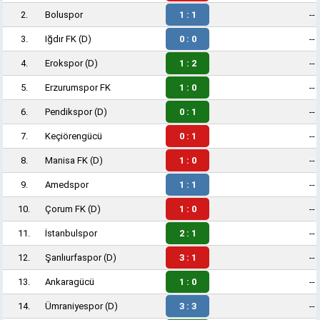
2.
Boluspor
1 : 1
--
3.
Iğdır FK
(D)
0 : 0
--
4.
Erokspor
(D)
1 : 2
--
5.
Erzurumspor FK
1 : 0
--
6.
Pendikspor
(D)
0 : 1
--
7.
Keçiörengücü
0 : 1
--
8.
Manisa FK
(D)
1 : 0
--
9.
Amedspor
1 : 1
--
10.
Çorum FK
(D)
1 : 0
--
11.
İstanbulspor
2 : 1
--
12.
Şanlıurfaspor
(D)
3 : 1
--
13.
Ankaragücü
1 : 0
--
14.
Ümraniyespor
(D)
3 : 3
--