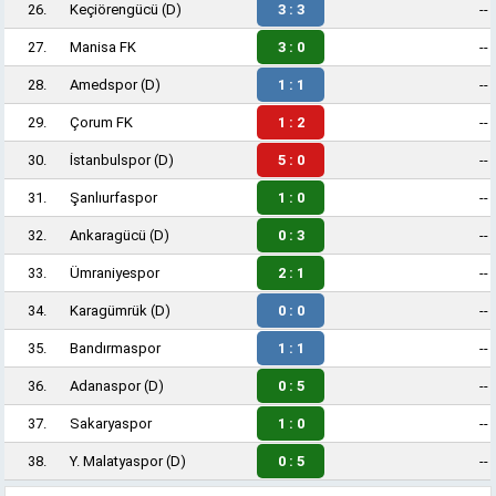
26.
Keçiörengücü
(D)
3 : 3
--
27.
Manisa FK
3 : 0
--
28.
Amedspor
(D)
1 : 1
--
29.
Çorum FK
1 : 2
--
30.
İstanbulspor
(D)
5 : 0
--
31.
Şanlıurfaspor
1 : 0
--
32.
Ankaragücü
(D)
0 : 3
--
33.
Ümraniyespor
2 : 1
--
34.
Karagümrük
(D)
0 : 0
--
35.
Bandırmaspor
1 : 1
--
36.
Adanaspor
(D)
0 : 5
--
37.
Sakaryaspor
1 : 0
--
38.
Y. Malatyaspor
(D)
0 : 5
--