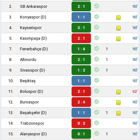
2.
SB Ankaraspor
2 : 1
90'
3.
Konyaspor
(D)
1 : 1
90'
4.
Kayserispor
3 : 1
90'
5.
Kasımpaşa
(D)
2 : 1
90'
7.
Fenerbahçe
(D)
1 : 4
1
90'
8.
Altınordu
2 : 1
1
90'
9.
Sivasspor
(D)
1 : 2
1
90'
10.
Beşiktaş
1 : 1
90'
11.
Boluspor
(D)
2 : 1
62'
12.
Bursaspor
2 : 4
90'
13.
Başakşehir
(D)
1 : 1
1
90'
14.
Trabzonspor
0 : 2
90'
15.
Alanyaspor
(D)
0 : 1
1
90'