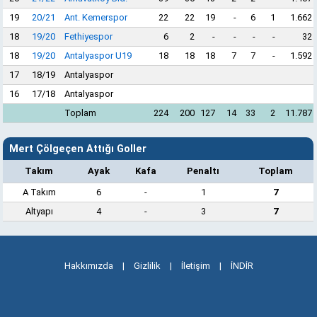
19
20/21
Ant. Kemerspor
22
22
19
-
6
1
1.662
18
19/20
Fethiyespor
6
2
-
-
-
-
32
18
19/20
Antalyaspor U19
18
18
18
7
7
-
1.592
17
18/19
Antalyaspor
16
17/18
Antalyaspor
Toplam
224
200
127
14
33
2
11.787
Mert Çölgeçen Attığı Goller
Takım
Ayak
Kafa
Penaltı
Toplam
A Takım
6
-
1
7
Altyapı
4
-
3
7
Hakkımızda
|
Gizlilik
|
İletişim
|
İNDİR