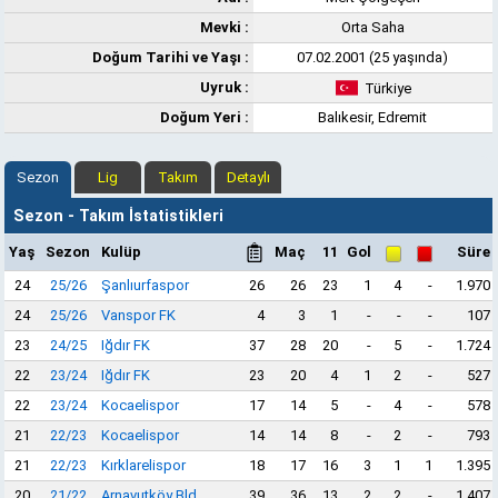
Mevki :
Orta Saha
Doğum Tarihi ve Yaşı :
07.02.2001 (25 yaşında)
Uyruk :
Türkiye
Doğum Yeri :
Balıkesir, Edremit
Sezon
Lig
Takım
Detaylı
Sezon - Takım İstatistikleri
Yaş
Sezon
Kulüp
Maç
11
Gol
Süre
24
25/26
Şanlıurfaspor
26
26
23
1
4
-
1.970
24
25/26
Vanspor FK
4
3
1
-
-
-
107
23
24/25
Iğdır FK
37
28
20
-
5
-
1.724
22
23/24
Iğdır FK
23
20
4
1
2
-
527
22
23/24
Kocaelispor
17
14
5
-
4
-
578
21
22/23
Kocaelispor
14
14
8
-
2
-
793
21
22/23
Kırklarelispor
18
17
16
3
1
1
1.395
20
21/22
Arnavutköy Bld.
39
36
13
2
2
-
1.407