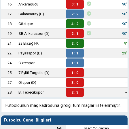
16.
Ankaragücü
0 : 1
90'
17.
Galatasaray
(D)
2 : 2
90'
18.
Göztepe
4 : 2
90'
19.
SB Ankaraspor
(D)
2 : 1
90'
21.
23 Elazığ FK
2 : 0
9'
22.
Payasspor
(D)
1 : 1
23'
24.
Cizrespor
1 : 1
--
25.
7 Eylül Turgutlu
(D)
1 : 0
--
27.
Ofspor
(D)
3 : 0
--
28.
B. Tepecikspor
2 : 3
--
Futbolcunun maç kadrosuna girdiği tüm maçlar listelenmiştir.
Futbolcu Genel Bilgileri
Adı :
Mert Çölgeçen