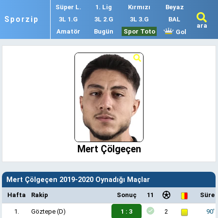
Süper L.
1. Lig
Kırmızı
Beyaz
Sporzip
3L 1.G
3L 2.G
3L 3.G
BAL
ara
Amatör
Bugün
Spor Toto
Gol
Mert Çölgeçen
Mert Çölgeçen 2019-2020 Oynadığı Maçlar
Hafta
Rakip
Sonuç
11
Süre
1.
Göztepe
(D)
1 : 3
2
90'