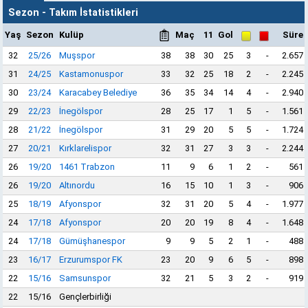
Sezon - Takım İstatistikleri
Yaş
Sezon
Kulüp
Maç
11
Gol
Süre
32
25/26
Muşspor
38
38
30
25
3
-
2.657
31
24/25
Kastamonuspor
33
32
25
18
2
-
2.245
30
23/24
Karacabey Belediye
36
35
34
14
4
-
2.940
29
22/23
İnegölspor
28
25
17
1
5
-
1.561
28
21/22
İnegölspor
31
29
20
5
5
-
1.724
27
20/21
Kırklarelispor
32
31
27
3
3
-
2.244
26
19/20
1461 Trabzon
11
9
6
1
2
-
561
26
19/20
Altınordu
16
15
10
1
3
-
906
25
18/19
Afyonspor
32
31
20
5
4
-
1.977
24
17/18
Afyonspor
20
20
19
8
4
-
1.648
24
17/18
Gümüşhanespor
9
9
5
2
1
-
488
23
16/17
Erzurumspor FK
23
20
9
6
5
-
898
22
15/16
Samsunspor
32
21
5
3
2
-
919
22
15/16
Gençlerbirliği