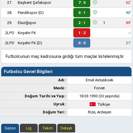
27.
Başkent Şafakspor
7 : 0
62'
28.
Pendikspor
(D)
0 : 1
90'
29.
Elazığspor
2 : 1
1
89'
2LPO
Kırşehir FK
1 : 2
--
2LPO
Kırşehir FK
(D)
0 : 0
21'
Futbolcunun maç kadrosuna girdiği tüm maçlar listelenmiştir.
Futbolcu Genel Bilgileri
Adı :
Ersel Aslıyüksek
Mevki :
Forvet
Doğum Tarihi ve Yaşı :
18.03.1993 (33 yaşında)
Uyruk :
Türkiye
Doğum Yeri :
Rize, Ardeşen
Sezon
Lig
Takım
Detaylı