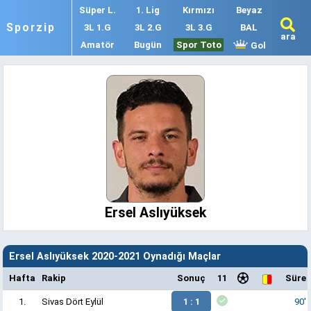
Süper L.
1. Lig
Kırmızı
Beyaz
Sporzip
3L 1.G
3L 2.G
3L 3.G
BAL
ara
Amatör
Bugün
Spor Toto
Gol
Ersel Aslıyüksek
Ersel Aslıyüksek 2020-2021 Oynadığı Maçlar
Hafta
Rakip
Sonuç
11
Süre
1.
Sivas Dört Eylül
1 : 1
90'