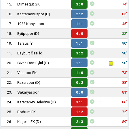
15.
Etimesgut SK
3 : 0
74'
16.
Kastamonuspor
(D)
2 : 2
85'
17.
1922 Konyaspor
1 : 1
45'
18.
Eyüpspor
(D)
4 : 0
32'
19.
Tarsus İY
1 : 1
90'
11.
Bayburt Özel İd.
3 : 2
90'
20.
Sivas Dört Eylül
(D)
1 : 1
90'
21.
Vanspor FK
1 : 0
73'
22.
Pazarspor
(D)
0 : 2
88'
23.
Sakaryaspor
0 : 0
81'
24.
Karacabey Belediye
(D)
3 : 1
1
86'
25.
Bodrum FK
1 : 2
72'
26.
Kırşehir FK
(D)
2 : 3
89'