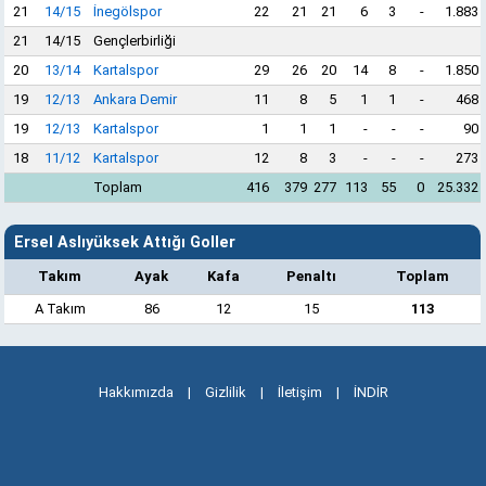
21
14/15
İnegölspor
22
21
21
6
3
-
1.883
21
14/15
Gençlerbirliği
20
13/14
Kartalspor
29
26
20
14
8
-
1.850
19
12/13
Ankara Demir
11
8
5
1
1
-
468
19
12/13
Kartalspor
1
1
1
-
-
-
90
18
11/12
Kartalspor
12
8
3
-
-
-
273
Toplam
416
379
277
113
55
0
25.332
Ersel Aslıyüksek Attığı Goller
Takım
Ayak
Kafa
Penaltı
Toplam
A Takım
86
12
15
113
Hakkımızda
|
Gizlilik
|
İletişim
|
İNDİR