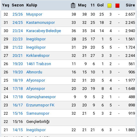
Yaş
Sezon
Kulüp
Maç
11
Gol
Süre
32
25/26
Muşspor
38
38
30
25
3
-
2.657
31
24/25
Kastamonuspor
33
32
25
18
2
-
2.245
30
23/24
Karacabey Belediye
36
35
34
14
4
-
2.940
29
22/23
İnegölspor
28
25
17
1
5
-
1.561
28
21/22
İnegölspor
31
29
20
5
5
-
1.724
27
20/21
Kırklarelispor
32
31
27
3
3
-
2.244
26
19/20
1461 Trabzon
11
9
6
1
2
-
561
26
19/20
Altınordu
16
15
10
1
3
-
906
25
18/19
Afyonspor
32
31
20
5
4
-
1.977
24
17/18
Afyonspor
20
20
19
8
4
-
1.648
24
17/18
Gümüşhanespor
9
9
5
2
1
-
488
23
16/17
Erzurumspor FK
23
20
9
6
5
-
898
22
15/16
Samsunspor
32
21
5
3
2
-
919
22
15/16
Gençlerbirliği
21
14/15
İnegölspor
22
21
21
6
3
-
1.883