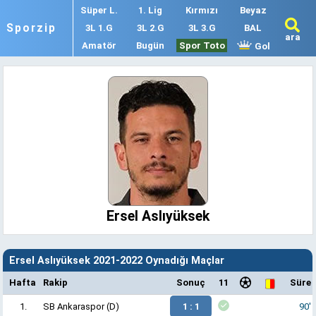
Süper L.
1. Lig
Kırmızı
Beyaz
Sporzip
3L 1.G
3L 2.G
3L 3.G
BAL
ara
Amatör
Bugün
Spor Toto
Gol
Ersel Aslıyüksek
Ersel Aslıyüksek 2021-2022 Oynadığı Maçlar
Hafta
Rakip
Sonuç
11
Süre
1.
SB Ankaraspor
(D)
1 : 1
90'