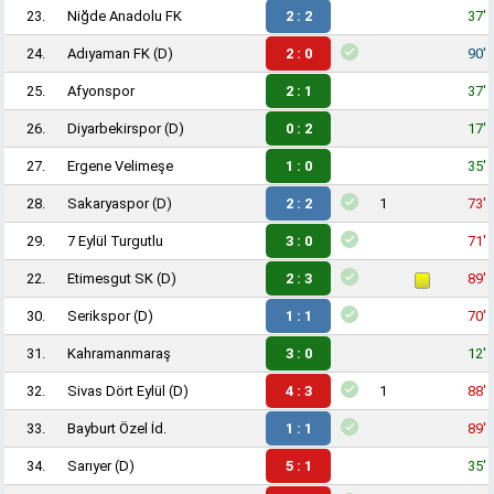
23.
Niğde Anadolu FK
2 : 2
37'
24.
Adıyaman FK
(D)
2 : 0
90'
25.
Afyonspor
2 : 1
37'
26.
Diyarbekirspor
(D)
0 : 2
17'
27.
Ergene Velimeşe
1 : 0
35'
28.
Sakaryaspor
(D)
2 : 2
1
73'
29.
7 Eylül Turgutlu
3 : 0
71'
22.
Etimesgut SK
(D)
2 : 3
89'
30.
Serikspor
(D)
1 : 1
70'
31.
Kahramanmaraş
3 : 0
12'
32.
Sivas Dört Eylül
(D)
4 : 3
1
88'
33.
Bayburt Özel İd.
1 : 1
89'
34.
Sarıyer
(D)
5 : 1
35'