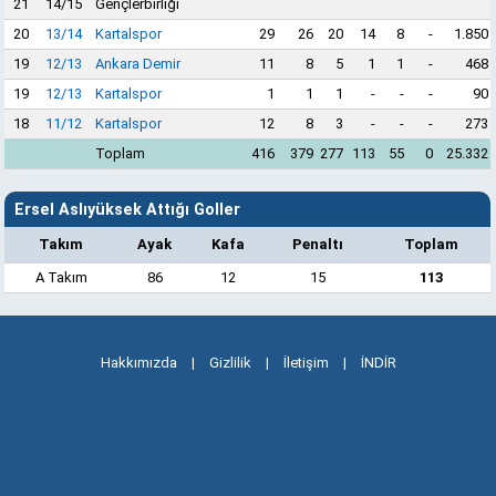
21
14/15
Gençlerbirliği
20
13/14
Kartalspor
29
26
20
14
8
-
1.850
19
12/13
Ankara Demir
11
8
5
1
1
-
468
19
12/13
Kartalspor
1
1
1
-
-
-
90
18
11/12
Kartalspor
12
8
3
-
-
-
273
Toplam
416
379
277
113
55
0
25.332
Ersel Aslıyüksek Attığı Goller
Takım
Ayak
Kafa
Penaltı
Toplam
A Takım
86
12
15
113
Hakkımızda
|
Gizlilik
|
İletişim
|
İNDİR