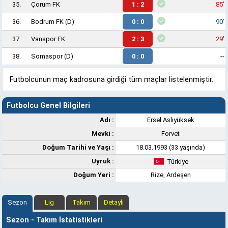
35.
Çorum FK
1 : 2
85'
36.
Bodrum FK
(D)
0 : 0
90'
37.
Vanspor FK
2 : 3
29'
38.
Somaspor
(D)
0 : 0
--
Futbolcunun maç kadrosuna girdiği tüm maçlar listelenmiştir.
Futbolcu Genel Bilgileri
Adı :
Ersel Aslıyüksek
Mevki :
Forvet
Doğum Tarihi ve Yaşı :
18.03.1993 (33 yaşında)
Uyruk :
Türkiye
Doğum Yeri :
Rize, Ardeşen
Sezon
Lig
Takım
Detaylı
Sezon - Takım İstatistikleri