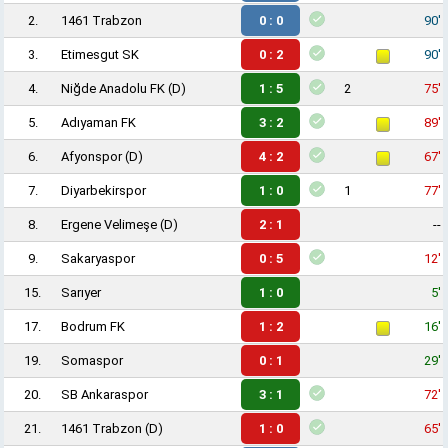
2.
1461 Trabzon
0 : 0
90'
3.
Etimesgut SK
0 : 2
90'
4.
Niğde Anadolu FK
(D)
1 : 5
2
75'
5.
Adıyaman FK
3 : 2
89'
6.
Afyonspor
(D)
4 : 2
67'
7.
Diyarbekirspor
1 : 0
1
77'
8.
Ergene Velimeşe
(D)
2 : 1
--
9.
Sakaryaspor
0 : 5
12'
15.
Sarıyer
1 : 0
5'
17.
Bodrum FK
1 : 2
16'
19.
Somaspor
0 : 1
29'
20.
SB Ankaraspor
3 : 1
72'
21.
1461 Trabzon
(D)
1 : 0
65'