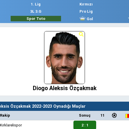
1. Lig
Kırmızı
3L 3.G
Pro Lig
Spor Toto
Gol
Diogo Aleksis Özçakmak
eksis Özçakmak 2022-2023 Oynadığı Maçlar
Rakip
Sonuç
11
Kırklarelispor
2 : 1