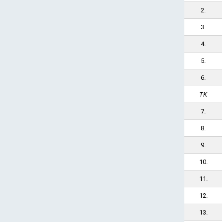
2.
3.
4.
5.
6.
TK
7.
8.
9.
10.
11.
12.
13.