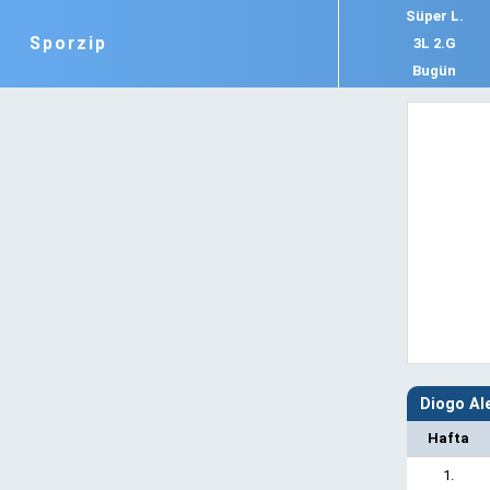
Süper L.
Sporzip
3L 2.G
Bugün
Diogo Al
Hafta
1.