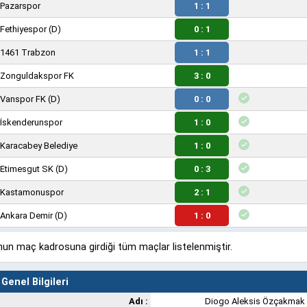
Pazarspor
1 : 1
Fethiyespor
(D)
0 : 1
1461 Trabzon
1 : 1
Zonguldakspor FK
3 : 0
Vanspor FK
(D)
0 : 0
İskenderunspor
1 : 0
Karacabey Belediye
1 : 0
Etimesgut SK
(D)
0 : 3
Kastamonuspor
2 : 1
Ankara Demir
(D)
1 : 0
un maç kadrosuna girdiği tüm maçlar listelenmiştir.
Genel Bilgileri
Adı :
Diogo Aleksis Özçakmak