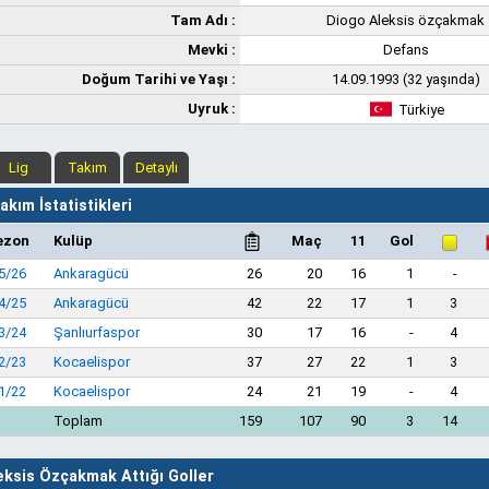
Tam Adı :
Diogo Aleksis özçakmak
Mevki :
Defans
Doğum Tarihi ve Yaşı :
14.09.1993 (32 yaşında)
Uyruk :
Türkiye
Lig
Takım
Detaylı
kım İstatistikleri
ezon
Kulüp
Maç
11
Gol
5/26
Ankaragücü
26
20
16
1
-
4/25
Ankaragücü
42
22
17
1
3
3/24
Şanlıurfaspor
30
17
16
-
4
2/23
Kocaelispor
37
27
22
1
3
1/22
Kocaelispor
24
21
19
-
4
Toplam
159
107
90
3
14
eksis Özçakmak Attığı Goller