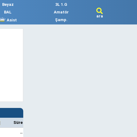
Beyaz
3L 1.G
BAL
Amatör
ara
Şamp.
Asist
Süre
--