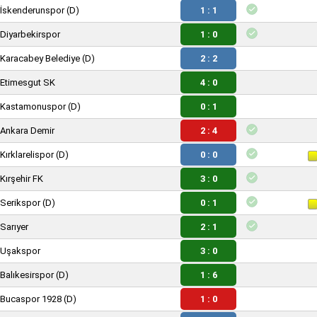
İskenderunspor
(D)
1 : 1
Diyarbekirspor
1 : 0
Karacabey Belediye
(D)
2 : 2
Etimesgut SK
4 : 0
Kastamonuspor
(D)
0 : 1
Ankara Demir
2 : 4
Kırklarelispor
(D)
0 : 0
Kırşehir FK
3 : 0
Serikspor
(D)
0 : 1
Sarıyer
2 : 1
Uşakspor
3 : 0
Balıkesirspor
(D)
1 : 6
Bucaspor 1928
(D)
1 : 0