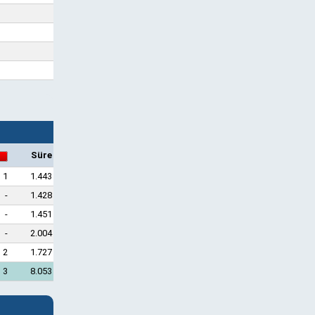
Süre
1
1.443
-
1.428
-
1.451
-
2.004
2
1.727
3
8.053