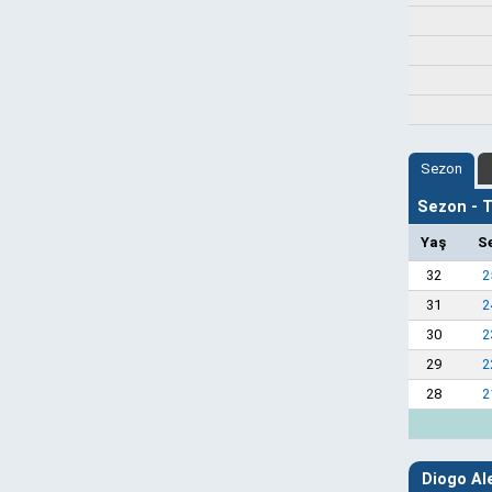
Sezon
Sezon - Ta
Yaş
S
32
2
31
2
30
2
29
2
28
2
Diogo Al