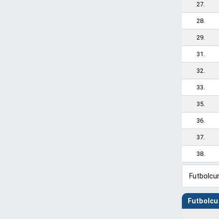
27.
28.
29.
31.
32.
33.
35.
36.
37.
38.
Futbolcun
Futbolcu 