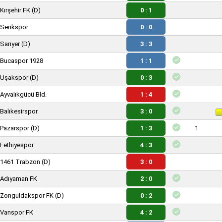
Kırşehir FK
(D)
0 : 1
Serikspor
0 : 0
Sarıyer
(D)
3 : 3
Bucaspor 1928
1 : 1
Uşakspor
(D)
0 : 3
Ayvalıkgücü Bld.
1 : 4
Balıkesirspor
3 : 0
Pazarspor
(D)
1 : 3
1
Fethiyespor
4 : 3
1461 Trabzon
(D)
3 : 0
Adıyaman FK
2 : 0
Zonguldakspor FK
(D)
0 : 2
Vanspor FK
4 : 2