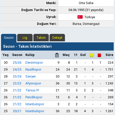
Mevki :
Orta Saha
Doğum Tarihi ve Yaşı :
04.06.1995 (31 yaşında)
Uyruk :
Türkiye
Doğum Yeri :
Bursa, Osmangazi
Sezon
Lig
Takım
Detaylı
Sezon - Takım İstatistikleri
Yaş
Sezon
Kulüp
Maç
11
Gol
Süre
30
25/26
Dersimspor
9
8
1
-
1
1
224
29
24/25
Nazillispor
24
24
21
1
4
-
1.731
28
23/24
Sarıyer
20
12
3
-
-
-
297
27
22/23
Afyonspor
36
30
13
1
3
-
1.243
26
21/22
Tarsus İY
21
11
3
2
2
-
348
26
21/22
Pendikspor
13
6
4
1
-
-
269
26
21/22
İstanbulspor
3
2
2
-
-
-
154
25
20/21
İstanbulspor
36
25
18
4
3
-
1.261