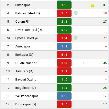
2.
Bursaspor
1 : 0
33'
4.
Batman Petrol
(D)
1 : 0
58'
5.
Çorum FK
2 : 1
27'
6.
Sivas Dört Eylül
(D)
0 : 2
--
TK
Eynesil Belediye
2 : 4
77'
7.
Amedspor
1 : 1
--
8.
Erokspor
(D)
5 : 1
--
9.
SB Ankaraspor
2 : 3
1
45'
10.
Tarsus İY
(D)
2 : 1
--
11.
Bayburt Özel İd.
1 : 0
--
12.
İnegölspor
(D)
1 : 3
25'
13.
24 Erzincanspor
0 : 0
12'
14.
Düzcespor
(D)
2 : 0
17'