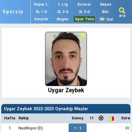
Süper L.
1. Lig
Kırmızı
Beyaz
Sporzip
3L 1.G
3L 2.G
3L 3.G
BAL
ara
Amatör
Bugün
Spor Toto
Gol
Uygar Zeybek
Uygar Zeybek 2022-2023 Oynadığı Maçlar
Hafta
Rakip
Sonuç
11
Süre
1.
Nazillispor
(D)
1 : 1
26'