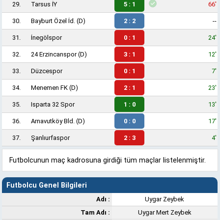
29.
Tarsus İY
5 : 1
66'
30.
Bayburt Özel İd.
(D)
2 : 2
--
31.
İnegölspor
0 : 1
24'
32.
24 Erzincanspor
(D)
3 : 1
12'
33.
Düzcespor
0 : 1
7'
34.
Menemen FK
(D)
2 : 1
23'
35.
Isparta 32 Spor
1 : 0
13'
36.
Arnavutköy Bld.
(D)
0 : 0
17'
37.
Şanlıurfaspor
2 : 3
4'
Futbolcunun maç kadrosuna girdiği tüm maçlar listelenmiştir.
Futbolcu Genel Bilgileri
Adı :
Uygar Zeybek
Tam Adı :
Uygar Mert Zeybek