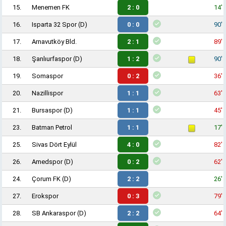
15.
Menemen FK
2 : 0
14'
16.
Isparta 32 Spor
(D)
0 : 0
90'
17.
Arnavutköy Bld.
2 : 1
89'
18.
Şanlıurfaspor
(D)
1 : 2
90'
19.
Somaspor
0 : 2
36'
20.
Nazillispor
1 : 1
63'
21.
Bursaspor
(D)
1 : 1
45'
23.
Batman Petrol
1 : 1
17'
25.
Sivas Dört Eylül
4 : 0
82'
26.
Amedspor
(D)
0 : 2
62'
24.
Çorum FK
(D)
2 : 2
26'
27.
Erokspor
0 : 3
79'
28.
SB Ankaraspor
(D)
2 : 2
64'