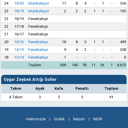
24
19/20
İstanbulspor
17
8
4
-
1
-
336
23
18/19
İstanbulspor
2
2
2
1
1
-
105
23
18/19
Fenerbahçe
22
17/18
Fenerbahçe
21
16/17
Fenerbahçe
20
15/16
Fenerbahçe
18
8
5
1
1
-
499
19
14/15
Fenerbahçe
9
4
2
-
-
-
208
18
13/14
Fenerbahçe
1
-
-
-
-
-
0
Toplam
209
140
78
11
16
1
6.675
Uygar Zeybek Attığı Goller
Takım
Ayak
Kafa
Penaltı
Toplam
A Takım
3
5
3
11
Hakkımızda
|
Gizlilik
|
İletişim
|
İNDİR