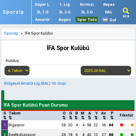
Süper L.
1. Lig
Kırmızı
Beyaz
Sporzip
3L 1.G
3L 2.G
3L 3.G
BAL
ara
Amatör
Bugün
Spor Toto
Gol
Sporzip
»
İFA Spor Kulübü
İFA Spor Kulübü
Kuruluş:
Bölgesel Amatör Lig (BAL) 10. Grup
İFA Spor Kulübü Puan Durumu
S
Takım
O
G
B
M
A
Y
Av
P
Fikstür
⇅
⇅
⇅
⇅
⇅
⇅
⇅
⇅
⇅
⇅
■
■
1
Bigaspor
28
20
4
4
58
22
36
64
■
■
2
Beylikdüzüspor
28
18
6
4
40
13
27
60