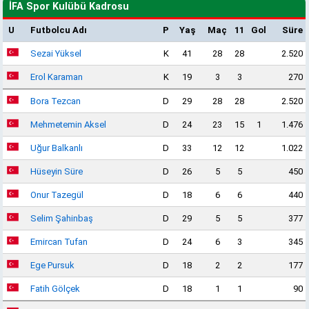
İFA Spor Kulübü Kadrosu
U
Futbolcu Adı
P
Yaş
Maç
11
Gol
Süre
Sezai Yüksel
K
41
28
28
2.520
Erol Karaman
K
19
3
3
270
Bora Tezcan
D
29
28
28
2.520
Mehmetemin Aksel
D
24
23
15
1
1.476
Uğur Balkanlı
D
33
12
12
1.022
Hüseyin Süre
D
26
5
5
450
Onur Tazegül
D
18
6
6
440
Selim Şahinbaş
D
29
5
5
377
Emircan Tufan
D
24
6
3
345
Ege Pursuk
D
18
2
2
177
Fatih Gölçek
D
18
1
1
90