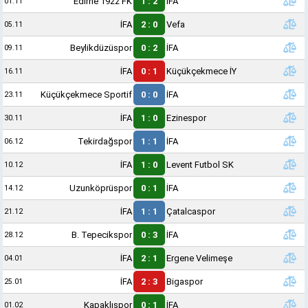
Edirne 1922 FK
1 : 2
İFA
01.11
İFA
2 : 0
Vefa
05.11
Beylikdüzüspor
0 : 2
İFA
09.11
İFA
0 : 1
Küçükçekmece İY
16.11
Küçükçekmece Sportif
0 : 0
İFA
23.11
İFA
1 : 0
Ezinespor
30.11
Tekirdağspor
1 : 1
İFA
06.12
İFA
1 : 0
Levent Futbol SK
10.12
Uzunköprüspor
0 : 1
İFA
14.12
İFA
1 : 1
Çatalcaspor
21.12
B. Tepecikspor
0 : 3
İFA
28.12
İFA
2 : 1
Ergene Velimeşe
04.01
İFA
2 : 3
Bigaspor
25.01
Kapaklıspor
0 : 1
İFA
01.02