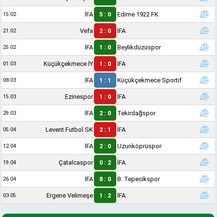
İFA
5 : 0
Edirne 1922 FK
15.02
Vefa
2 : 0
İFA
21.02
İFA
1 : 0
Beylikdüzüspor
25.02
Küçükçekmece İY
1 : 0
İFA
01.03
İFA
1 : 1
Küçükçekmece Sportif
08.03
Ezinespor
1 : 0
İFA
15.03
İFA
2 : 0
Tekirdağspor
29.03
Levent Futbol SK
2 : 1
İFA
05.04
İFA
2 : 0
Uzunköprüspor
12.04
Çatalcaspor
0 : 2
İFA
19.04
İFA
8 : 0
B. Tepecikspor
26.04
Ergene Velimeşe
1 : 2
İFA
03.05