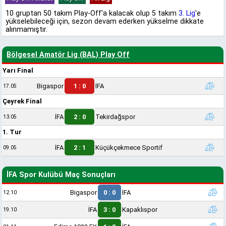
10 gruptan 50 takım Play-Off'a kalacak olup 5 takım
3. Lig
'e
yükselebileceği için, sezon devam ederken yükselme dikkate
alınmamıştır.
Bölgesel Amatör Lig (BAL) Play Off
Yarı Final
Bigaspor
1 : 0
İFA
17.05
Çeyrek Final
İFA
2 : 0
Tekirdağspor
13.05
1. Tur
İFA
2 : 1
Küçükçekmece Sportif
09.05
İFA Spor Kulübü Maç Sonuçları
Bigaspor
0 : 0
İFA
12.10
İFA
3 : 0
Kapaklıspor
19.10