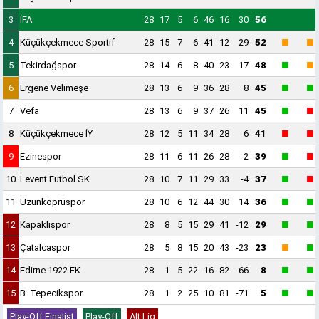
3
İFA
28
17
5
6
46
16
30
56
■
■
4
Küçükçekmece Sportif
28
15
7
6
41
12
29
52
■
■
5
Tekirdağspor
28
14
6
8
40
23
17
48
■
■
6
Ergene Velimeşe
28
13
6
9
36
28
8
45
■
■
7
Vefa
28
13
6
9
37
26
11
45
■
■
8
Küçükçekmece İY
28
12
5
11
34
28
6
41
■
■
9
Ezinespor
28
11
6
11
26
28
-2
39
■
■
10
Levent Futbol SK
28
10
7
11
29
33
-4
37
■
■
11
Uzunköprüspor
28
10
6
12
44
30
14
36
■
■
12
Kapaklıspor
28
8
5
15
29
41
-12
29
■
■
13
Çatalcaspor
28
5
8
15
20
43
-23
23
■
■
14
Edirne 1922 FK
28
1
5
22
16
82
-66
8
■
■
15
B. Tepecikspor
28
1
2
25
10
81
-71
5
Play-Off Finalist
Play-Off
Alt Lig