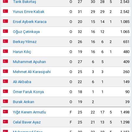
Tarık Bakırtaş
O
27
30
28
5
2.543
Yunus Emre Kabak
O
31
29
29
2
2.542
Ersel Ayberk Karaca
O
20
15
14
1
1.085
Oğuz Çetinkaya
O
32
16
12
1.065
Berkay Yılmaz
O
26
16
6
2
651
Harun Kılıç
O
19
16
6
1
480
Muhammet Apuhan
O
27
6
5
409
Mehmet Ali Karasipahi
O
25
3
3
260
Ali Akbaba
O
22
6
1
149
Ömer Faruk Konya
O
18
1
1
90
Burak Arıkan
O
19
2
39
Yiğit Kerem Armutlu
F
25
22
17
5
1.498
Celal Baver Ayaz
F
25
21
13
5
1.298