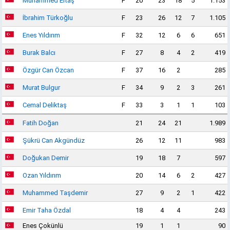
Muhammed Ertaş
F
20
23
18
5
1.153
İbrahim Türkoğlu
F
23
26
12
7
1.105
Enes Yıldırım
F
32
12
6
6
651
Burak Balcı
F
27
8
4
2
419
Özgür Can Özcan
F
37
16
2
285
Murat Bulgur
F
34
9
2
3
261
Cemal Deliktaş
F
33
3
1
1
103
Fatih Doğan
21
24
21
1.989
Şükrü Can Akgündüz
26
12
11
983
Doğukan Demir
19
18
7
597
Ozan Yıldırım
20
14
6
2
427
Muhammed Taşdemir
27
9
2
1
422
Emir Taha Özdal
18
4
4
243
Enes Çokünlü
19
1
1
90