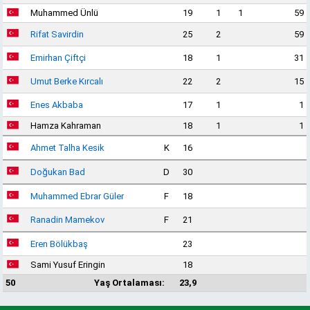
Muhammed Ünlü
19
1
1
59
Rifat Savirdin
25
2
59
Emirhan Çiftçi
18
1
31
Umut Berke Kırcalı
22
2
15
Enes Akbaba
17
1
1
Hamza Kahraman
18
1
1
Ahmet Talha Kesik
K
16
Doğukan Bad
D
30
Muhammed Ebrar Güler
F
18
Ranadin Mamekov
F
21
Eren Bölükbaş
23
Sami Yusuf Eringin
18
50
Yaş Ortalaması:
23,9