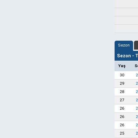
Sezon
Sezon - Ta
Yaş
S
30
2
29
2
28
2
27
2
26
2
26
2
26
2
25
2