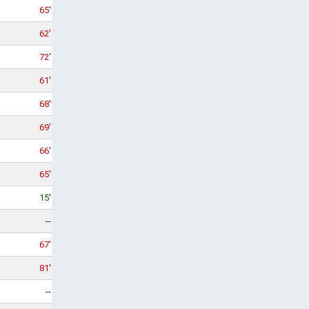
65'
62'
72'
61'
68'
69'
66'
65'
15'
--
67'
81'
--