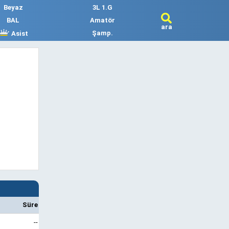
Beyaz
3L 1.G
BAL
Amatör
ara
Şamp.
Asist
Süre
--