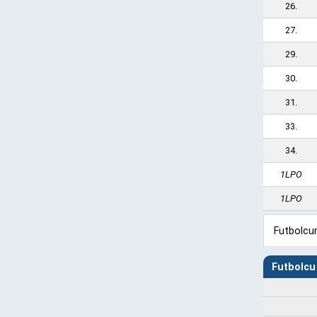
26.
27.
29.
30.
31.
33.
34.
1LPO
1LPO
Futbolcun
Futbolcu 