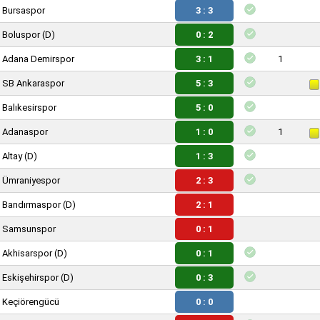
Bursaspor
3 : 3
Boluspor
(D)
0 : 2
Adana Demirspor
3 : 1
1
SB Ankaraspor
5 : 3
Balıkesirspor
5 : 0
Adanaspor
1 : 0
1
Altay
(D)
1 : 3
Ümraniyespor
2 : 3
Bandırmaspor
(D)
2 : 1
Samsunspor
0 : 1
Akhisarspor
(D)
0 : 1
Eskişehirspor
(D)
0 : 3
Keçiörengücü
0 : 0