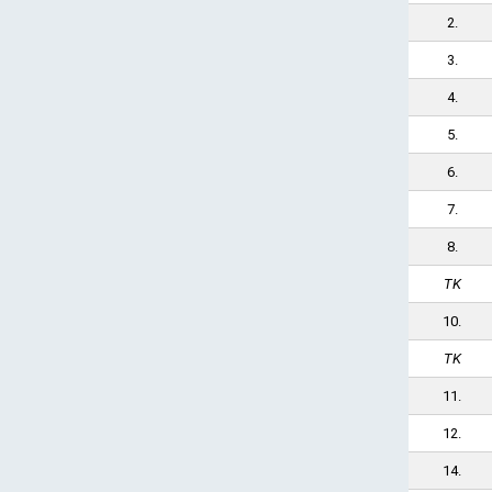
2.
3.
4.
5.
6.
7.
8.
TK
10.
TK
11.
12.
14.