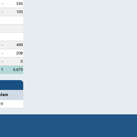
-
336
-
105
-
499
-
208
-
0
1
6.675
plam
11