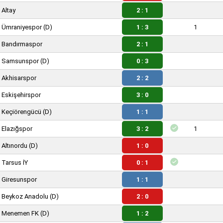
Altay
2 : 1
Ümraniyespor
(D)
1 : 3
1
Bandırmaspor
2 : 1
Samsunspor
(D)
0 : 3
Akhisarspor
2 : 2
Eskişehirspor
3 : 0
Keçiörengücü
(D)
1 : 1
Elazığspor
3 : 2
1
Altınordu
(D)
1 : 0
Tarsus İY
0 : 1
Giresunspor
1 : 1
Beykoz Anadolu
(D)
2 : 0
Menemen FK
(D)
1 : 2