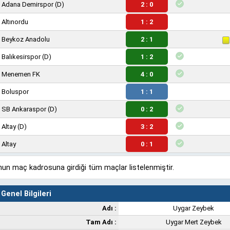
Adana Demirspor
(D)
2 : 0
Altınordu
1 : 2
Beykoz Anadolu
2 : 1
Balıkesirspor
(D)
1 : 2
Menemen FK
4 : 0
Boluspor
1 : 1
SB Ankaraspor
(D)
0 : 2
Altay
(D)
3 : 2
Altay
0 : 1
un maç kadrosuna girdiği tüm maçlar listelenmiştir.
Genel Bilgileri
Adı :
Uygar Zeybek
Tam Adı :
Uygar Mert Zeybek