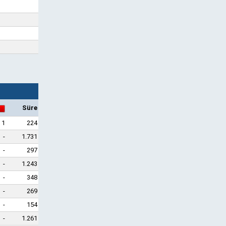
Süre
1
224
-
1.731
-
297
-
1.243
-
348
-
269
-
154
-
1.261