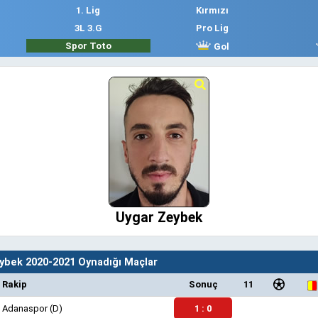
1. Lig
Kırmızı
3L 3.G
Pro Lig
Spor Toto
Gol
Uygar Zeybek
ybek 2020-2021 Oynadığı Maçlar
Rakip
Sonuç
11
Adanaspor
(D)
1 : 0