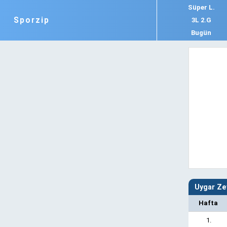
Süper L.
Sporzip
3L 2.G
Bugün
Uygar Ze
Hafta
1.