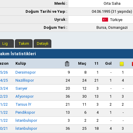
Mevki :
Orta Saha
Doğum Tarihi ve Yaşı :
04.06.1995 (31 yaşında)
Uyruk :
Türkiye
Doğum Yeri :
Bursa, Osmangazi
Lig
Takım
Detaylı
kım İstatistikleri
ezon
Kulüp
Maç
11
Gol
5/26
Dersimspor
9
8
1
-
1
4/25
Nazillispor
24
24
21
1
4
3/24
Sarıyer
20
12
3
-
-
2/23
Afyonspor
36
30
13
1
3
1/22
Tarsus İY
21
11
3
2
2
1/22
Pendikspor
13
6
4
1
-
1/22
İstanbulspor
3
2
2
-
-
0/21
İstanbulspor
36
25
18
4
3