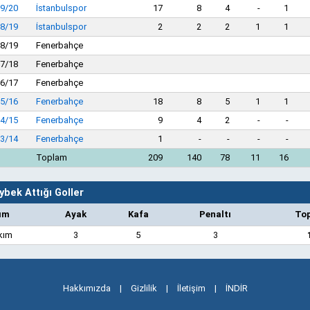
9/20
İstanbulspor
17
8
4
-
1
8/19
İstanbulspor
2
2
2
1
1
8/19
Fenerbahçe
7/18
Fenerbahçe
6/17
Fenerbahçe
5/16
Fenerbahçe
18
8
5
1
1
4/15
Fenerbahçe
9
4
2
-
-
3/14
Fenerbahçe
1
-
-
-
-
Toplam
209
140
78
11
16
ybek Attığı Goller
ım
Ayak
Kafa
Penaltı
To
kım
3
5
3
Hakkımızda
|
Gizlilik
|
İletişim
|
İNDİR