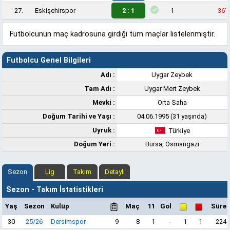
27.
Eskişehirspor
2 : 1
1
36'
Futbolcunun maç kadrosuna girdiği tüm maçlar listelenmiştir.
Futbolcu Genel Bilgileri
Adı :
Uygar Zeybek
Tam Adı :
Uygar Mert Zeybek
Mevki :
Orta Saha
Doğum Tarihi ve Yaşı :
04.06.1995 (31 yaşında)
Uyruk :
Türkiye
Doğum Yeri :
Bursa, Osmangazi
Sezon
Lig
Takım
Detaylı
Sezon - Takım İstatistikleri
Yaş
Sezon
Kulüp
Maç
11
Gol
Süre
30
25/26
Dersimspor
9
8
1
-
1
1
224