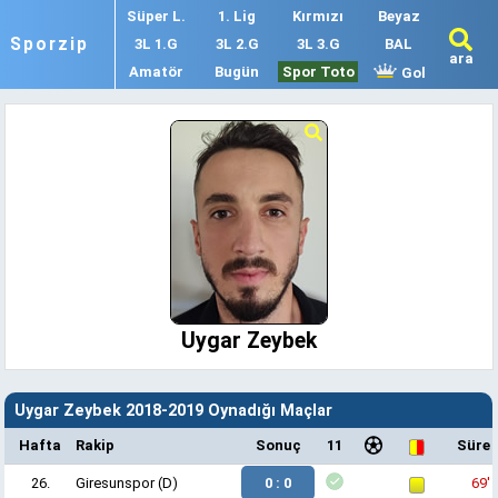
Süper L.
1. Lig
Kırmızı
Beyaz
Sporzip
3L 1.G
3L 2.G
3L 3.G
BAL
ara
Amatör
Bugün
Spor Toto
Gol
Uygar Zeybek
Uygar Zeybek 2018-2019 Oynadığı Maçlar
Hafta
Rakip
Sonuç
11
Süre
26.
Giresunspor
(D)
0 : 0
69'