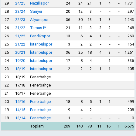
29
24/25
Nazillispor
24
24
21
1
4
-
1.731
28
23/24
Sarıyer
20
12
3
-
-
-
297
27
22/23
Afyonspor
36
30
13
1
3
-
1.243
26
21/22
Tarsus İY
21
11
3
2
2
-
348
26
21/22
Pendikspor
13
6
4
1
-
-
269
26
21/22
İstanbulspor
3
2
2
-
-
-
154
25
20/21
İstanbulspor
36
25
18
4
3
-
1.261
24
19/20
İstanbulspor
17
8
4
-
1
-
336
23
18/19
İstanbulspor
2
2
2
1
1
-
105
23
18/19
Fenerbahçe
22
17/18
Fenerbahçe
21
16/17
Fenerbahçe
20
15/16
Fenerbahçe
18
8
5
1
1
-
499
19
14/15
Fenerbahçe
9
4
2
-
-
-
208
18
13/14
Fenerbahçe
1
-
-
-
-
-
0
Toplam
209
140
78
11
16
1
6.675