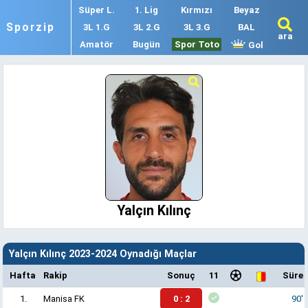
Süper L.
1. Lig
Kırmızı
Beyaz
Sporzip
3L 1.G
3L 2.G
3L 3.G
BAL
ara
Amatör
Bugün
Spor Toto
Gol
Yalçın Kılınç
Yalçın Kılınç 2023-2024 Oynadığı Maçlar
Hafta
Rakip
Sonuç
11
Süre
1.
Manisa FK
0 : 2
90'