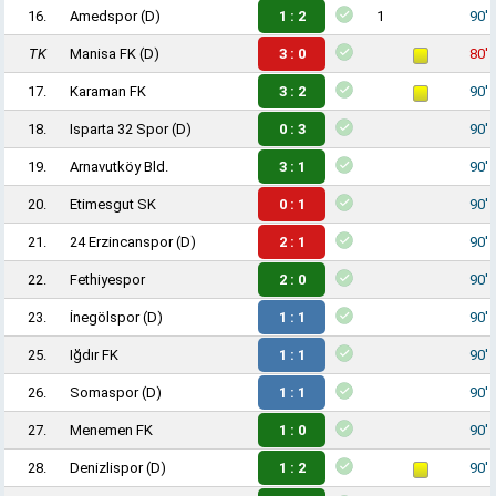
16.
Amedspor
(D)
1 : 2
1
90'
TK
Manisa FK
(D)
3 : 0
80'
17.
Karaman FK
3 : 2
90'
18.
Isparta 32 Spor
(D)
0 : 3
90'
19.
Arnavutköy Bld.
3 : 1
90'
20.
Etimesgut SK
0 : 1
90'
21.
24 Erzincanspor
(D)
2 : 1
90'
22.
Fethiyespor
2 : 0
90'
23.
İnegölspor
(D)
1 : 1
90'
25.
Iğdır FK
1 : 1
90'
26.
Somaspor
(D)
1 : 1
90'
27.
Menemen FK
1 : 0
90'
28.
Denizlispor
(D)
1 : 2
90'