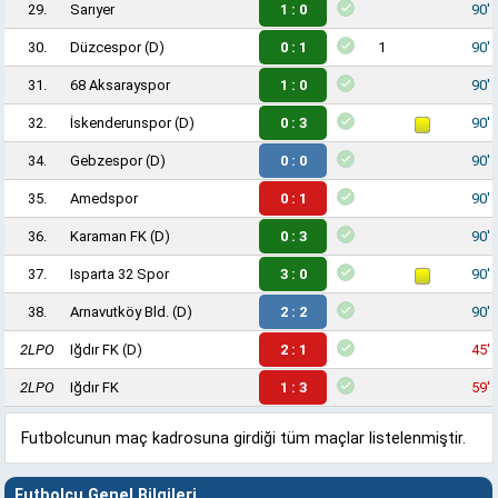
29.
Sarıyer
1 : 0
90'
30.
Düzcespor
(D)
0 : 1
1
90'
31.
68 Aksarayspor
1 : 0
90'
32.
İskenderunspor
(D)
0 : 3
90'
34.
Gebzespor
(D)
0 : 0
90'
35.
Amedspor
0 : 1
90'
36.
Karaman FK
(D)
0 : 3
90'
37.
Isparta 32 Spor
3 : 0
90'
38.
Arnavutköy Bld.
(D)
2 : 2
90'
2LPO
Iğdır FK
(D)
2 : 1
45'
2LPO
Iğdır FK
1 : 3
59'
Futbolcunun maç kadrosuna girdiği tüm maçlar listelenmiştir.
Futbolcu Genel Bilgileri