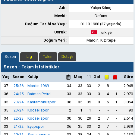
Adı :
Yalçın Kılınç
Mevki :
Defans
Doğum Tarihi ve Yaşı :
01.10.1988 (37 yaşında)
Uyruk :
Türkiye
Doğum Yeri :
Mardin, Kızıltepe
Sezon
Lig
Takım
Detaylı
Sezon - Takım İstatistikleri
Yaş
Sezon
Kulüp
Maç
11
Gol
Süre
37
25/26
Mardin 1969
34
33
33
2
8
-
2.948
36
24/25
Batman Petrol
33
33
33
3
4
1
2.970
35
23/24
Kastamonuspor
36
35
35
3
6
1
3.064
35
23/24
Kocaelispor
2
1
1
-
-
-
90
34
22/23
Kocaelispor
30
30
29
2
7
-
2.614
33
21/22
Eyüpspor
36
35
33
2
7
-
2.939
32
20/21
Samsunspor
33
28
24
1
6
-
2.130