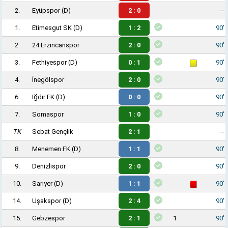
2.
Eyüpspor
(D)
2 : 0
--
1.
Etimesgut SK
(D)
1 : 2
90'
2.
24 Erzincanspor
2 : 0
90'
3.
Fethiyespor
(D)
0 : 1
90'
4.
İnegölspor
2 : 0
90'
6.
Iğdır FK
(D)
0 : 0
90'
7.
Somaspor
1 : 0
90'
TK
Sebat Gençlik
2 : 1
--
8.
Menemen FK
(D)
1 : 1
90'
9.
Denizlispor
2 : 0
90'
10.
Sarıyer
(D)
1 : 1
90'
14.
Uşakspor
(D)
2 : 4
90'
15.
Gebzespor
2 : 1
1
90'