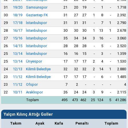
31
19/20
Samsunspor
21
20
19
-
1
-
1.718
30
18/19
Gaziantep FK
31
27
27
1
8
-
2.392
29
17/18
İstanbulspor
31
31
31
-
7
1
2.790
28
16/17
İstanbulspor
30
30
30
1
13
1
2.678
27
15/16
İstanbulspor
35
34
34
3
16
-
3.060
26
14/15
İstanbulspor
28
28
28
-
5
-
2.520
25
13/14
İstanbulspor
16
16
15
-
3
-
1.359
25
13/14
Ünyespor
17
17
17
2
4
-
1.530
24
12/13
Kilimli Belediye
32
32
32
2
14
1
2.880
23
11/12
Kilimli Belediye
17
17
17
-
6
-
1.485
23
11/12
Ofspor
7
2
-
-
-
-
4
22
10/11
Araklıspor
26
24
24
3
9
-
2.115
Toplam
495
473
462
25
124
5
41.286
Yalçın Kılınç Attığı Goller
Takım
Ayak
Kafa
Penaltı
Toplam