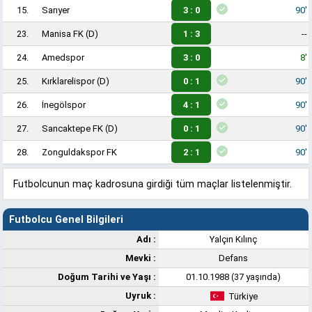
15.
Sarıyer
3 : 0
90'
23.
Manisa FK
(D)
1 : 3
--
24.
Amedspor
3 : 0
8'
25.
Kırklarelispor
(D)
0 : 1
90'
26.
İnegölspor
4 : 1
90'
27.
Sancaktepe FK
(D)
0 : 1
90'
28.
Zonguldakspor FK
2 : 1
90'
Futbolcunun maç kadrosuna girdiği tüm maçlar listelenmiştir.
Futbolcu Genel Bilgileri
Adı :
Yalçın Kılınç
Mevki :
Defans
Doğum Tarihi ve Yaşı :
01.10.1988 (37 yaşında)
Uyruk :
Türkiye