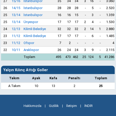
27
15/16
İstanbulspor
35
34
34
3
16
-
3.060
26
14/15
İstanbulspor
28
28
28
-
5
-
2.520
25
13/14
İstanbulspor
16
16
15
-
3
-
1.359
25
13/14
Ünyespor
17
17
17
2
4
-
1.530
24
12/13
Kilimli Belediye
32
32
32
2
14
1
2.880
23
11/12
Kilimli Belediye
17
17
17
-
6
-
1.485
23
11/12
Ofspor
7
2
-
-
-
-
4
22
10/11
Araklıspor
26
24
24
3
9
-
2.115
Toplam
495
473
462
25
124
5
41.286
Yalçın Kılınç Attığı Goller
Takım
Ayak
Kafa
Penaltı
Toplam
A Takım
10
13
2
25
Hakkımızda
|
Gizlilik
|
İletişim
|
İNDİR