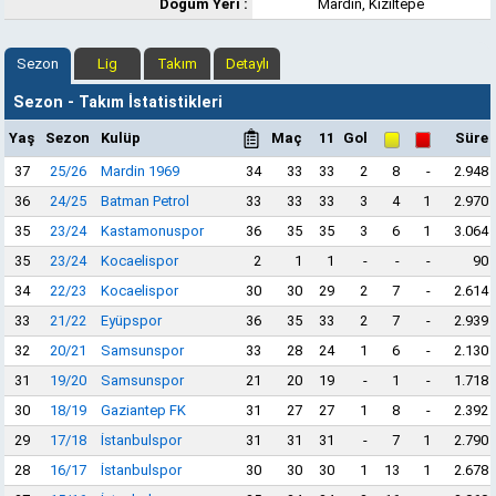
Doğum Yeri :
Mardin, Kızıltepe
Sezon
Lig
Takım
Detaylı
Sezon - Takım İstatistikleri
Yaş
Sezon
Kulüp
Maç
11
Gol
Süre
37
25/26
Mardin 1969
34
33
33
2
8
-
2.948
36
24/25
Batman Petrol
33
33
33
3
4
1
2.970
35
23/24
Kastamonuspor
36
35
35
3
6
1
3.064
35
23/24
Kocaelispor
2
1
1
-
-
-
90
34
22/23
Kocaelispor
30
30
29
2
7
-
2.614
33
21/22
Eyüpspor
36
35
33
2
7
-
2.939
32
20/21
Samsunspor
33
28
24
1
6
-
2.130
31
19/20
Samsunspor
21
20
19
-
1
-
1.718
30
18/19
Gaziantep FK
31
27
27
1
8
-
2.392
29
17/18
İstanbulspor
31
31
31
-
7
1
2.790
28
16/17
İstanbulspor
30
30
30
1
13
1
2.678