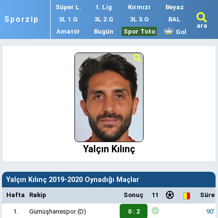
Süper L.
1. Lig
Kırmızı
Beyaz
Sporzip
3L 1.G
3L 2.G
3L 3.G
BAL
ara
Amatör
Bugün
Spor Toto
Gol
Yalçın Kılınç
Yalçın Kılınç 2019-2020 Oynadığı Maçlar
Hafta
Rakip
Sonuç
11
Süre
1.
Gümüşhanespor
(D)
0 : 2
90'