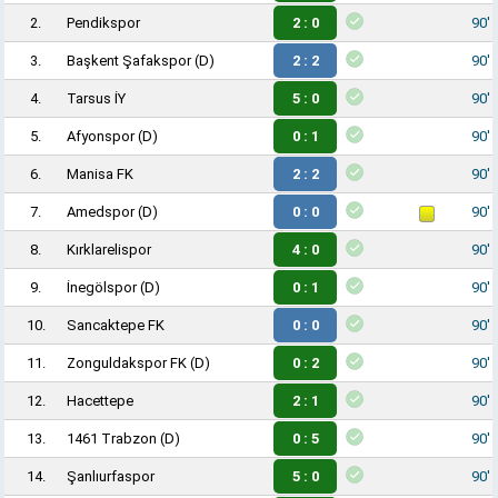
2.
Pendikspor
2 : 0
90'
3.
Başkent Şafakspor
(D)
2 : 2
90'
4.
Tarsus İY
5 : 0
90'
5.
Afyonspor
(D)
0 : 1
90'
6.
Manisa FK
2 : 2
90'
7.
Amedspor
(D)
0 : 0
90'
8.
Kırklarelispor
4 : 0
90'
9.
İnegölspor
(D)
0 : 1
90'
10.
Sancaktepe FK
0 : 0
90'
11.
Zonguldakspor FK
(D)
0 : 2
90'
12.
Hacettepe
2 : 1
90'
13.
1461 Trabzon
(D)
0 : 5
90'
14.
Şanlıurfaspor
5 : 0
90'