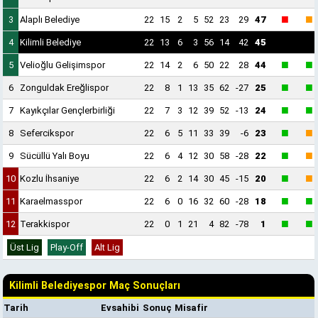
■
■
3
Alaplı Belediye
22
15
2
5
52
23
29
47
4
Kilimli Belediye
22
13
6
3
56
14
42
45
■
■
5
Velioğlu Gelişimspor
22
14
2
6
50
22
28
44
■
■
6
Zonguldak Ereğlispor
22
8
1
13
35
62
-27
25
■
■
7
Kayıkçılar Gençlerbirliği
22
7
3
12
39
52
-13
24
■
■
8
Sefercikspor
22
6
5
11
33
39
-6
23
■
■
9
Sücüllü Yalı Boyu
22
6
4
12
30
58
-28
22
■
■
10
Kozlu İhsaniye
22
6
2
14
30
45
-15
20
■
■
11
Karaelmasspor
22
6
0
16
32
60
-28
18
■
■
12
Terakkispor
22
0
1
21
4
82
-78
1
Üst Lig
Play-Off
Alt Lig
Kilimli Belediyespor Maç Sonuçları
Tarih
Evsahibi
Sonuç
Misafir