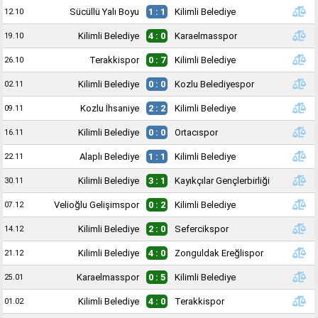
Sücüllü Yalı Boyu
1 : 1
Kilimli Belediye
12.10
Kilimli Belediye
4 : 0
Karaelmasspor
19.10
Terakkispor
0 : 7
Kilimli Belediye
26.10
Kilimli Belediye
0 : 0
Kozlu Belediyespor
02.11
Kozlu İhsaniye
2 : 2
Kilimli Belediye
09.11
Kilimli Belediye
0 : 0
Ortacıspor
16.11
Alaplı Belediye
1 : 1
Kilimli Belediye
22.11
Kilimli Belediye
3 : 1
Kayıkçılar Gençlerbirliği
30.11
Velioğlu Gelişimspor
0 : 2
Kilimli Belediye
07.12
Kilimli Belediye
2 : 0
Sefercikspor
14.12
Kilimli Belediye
4 : 0
Zonguldak Ereğlispor
21.12
Karaelmasspor
0 : 5
Kilimli Belediye
25.01
Kilimli Belediye
4 : 0
Terakkispor
01.02