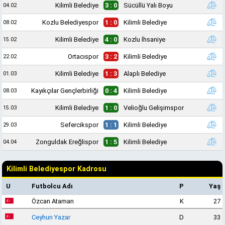
Kilimli Belediye
3 : 0
Sücüllü Yalı Boyu
04.02
Kozlu Belediyespor
1 : 0
Kilimli Belediye
08.02
Kilimli Belediye
4 : 0
Kozlu İhsaniye
15.02
Ortacıspor
3 : 2
Kilimli Belediye
22.02
Kilimli Belediye
1 : 3
Alaplı Belediye
01.03
Kayıkçılar Gençlerbirliği
0 : 4
Kilimli Belediye
08.03
Kilimli Belediye
1 : 0
Velioğlu Gelişimspor
15.03
Sefercikspor
1 : 1
Kilimli Belediye
29.03
Zonguldak Ereğlispor
1 : 5
Kilimli Belediye
04.04
Kilimli Belediyespor Kadrosu
U
Futbolcu Adı
P
Yaş
Özcan Ataman
K
27
Ceyhun Yazar
D
33