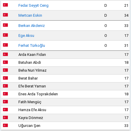
Fedai Seyyit Ceng
D
21
Mertcan Eskin
D
34
Berkan Akdeniz
O
33
Ege Aksu
O
17
Ferhat Türkoğlu
O
31
Arda Kaan Fidan
17
Batuhan Abdi
18
Beha Nuri Yılmaz
17
Berat Bahar
17
Efe Berat Yaman
17
Enes Arda Toprakdelen
18
Fatih Mengüç
17
Hamza Efe Aksu
17
Kayra Dönmez
17
Uğurcan Şen
33