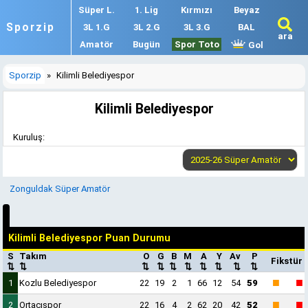
Süper L.
1. Lig
Kırmızı
Beyaz
Sporzip
3L 1.G
3L 2.G
3L 3.G
BAL
ara
Amatör
Bugün
Spor Toto
Gol
Sporzip
»
Kilimli Belediyespor
Kilimli Belediyespor
Kuruluş:
Zonguldak Süper Amatör
Kilimli Belediyespor Puan Durumu
S
Takım
O
G
B
M
A
Y
Av
P
Fikstür
⇅
⇅
⇅
⇅
⇅
⇅
⇅
⇅
⇅
⇅
■
■
1
Kozlu Belediyespor
22
19
2
1
66
12
54
59
■
■
2
Ortacıspor
22
16
4
2
62
20
42
52