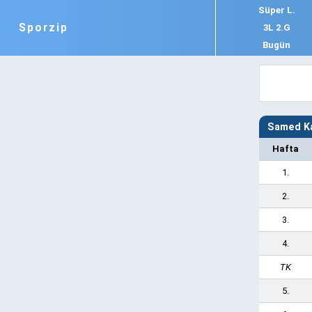
Süper L.
Sporzip
3L 2.G
Bugün
Samed Ka
Hafta
1.
2.
3.
4.
TK
5.