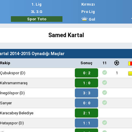
1. Lig
Kırmızı
3L 3.G
Pro Lig
Spor Toto
Gol
Samed Kartal
rtal 2014-2015 Oynadığı Maçlar
Rakip
Sonuç
11
Çubukspor
(D)
0 : 2
1
Kahramanmaraş
1 : 0
İnegölspor
(D)
3 : 3
Sarıyer
0 : 0
Karacabey Belediye
2 : 1
Hatayspor
(D)
1 : 1