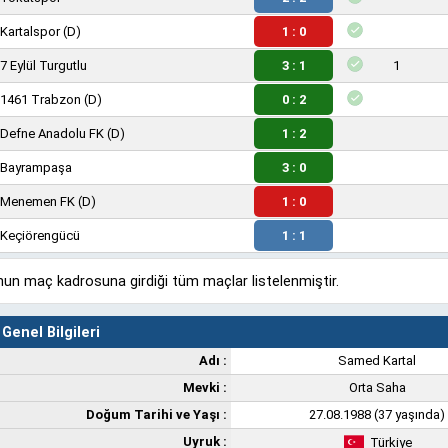
Kartalspor
(D)
1 : 0
7 Eylül Turgutlu
3 : 1
1
1461 Trabzon
(D)
0 : 2
Defne Anadolu FK
(D)
1 : 2
Bayrampaşa
3 : 0
Menemen FK
(D)
1 : 0
Keçiörengücü
1 : 1
un maç kadrosuna girdiği tüm maçlar listelenmiştir.
Genel Bilgileri
Adı :
Samed Kartal
Mevki :
Orta Saha
Doğum Tarihi ve Yaşı :
27.08.1988 (37 yaşında)
Uyruk :
Türkiye