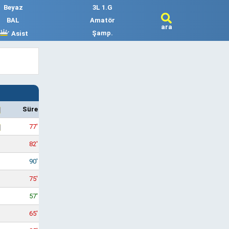
Beyaz
3L 1.G
BAL
Amatör
ara
Şamp.
Asist
Süre
77'
82'
90'
75'
57'
65'