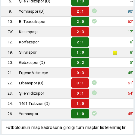
6.
Şile Yıldızspor
(D)
1 : 3
--
9.
Yomraspor
(D)
2 : 1
90'
10.
B. Tepecikspor
2 : 0
62'
TK
Kasımpaşa
2 : 3
17'
12.
Körfezspor
2 : 1
18'
19.
Silivrispor
1 : 0
8'
20.
Gebzespor
(D)
0 : 2
5'
21.
Ergene Velimeşe
0 : 3
45'
22.
Erbaaspor
(D)
3 : 1
61'
23.
Şile Yıldızspor
0 : 1
64'
24.
1461 Trabzon
(D)
1 : 0
--
26.
Yomraspor
1 : 0
45'
Futbolcunun maç kadrosuna girdiği tüm maçlar listelenmiştir.