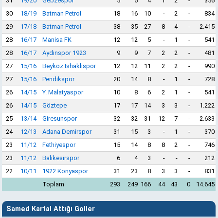
31
19/20
Gebzespor
5
5
4
1
2
-
356
30
18/19
Batman Petrol
18
16
10
-
2
-
834
29
17/18
Batman Petrol
38
35
27
8
4
-
2.415
28
16/17
Manisa FK
12
12
5
-
1
-
541
28
16/17
Aydınspor 1923
9
9
7
2
2
-
481
27
15/16
Beykoz İshaklıspor
12
12
11
2
2
-
990
27
15/16
Pendikspor
20
14
8
-
1
-
728
26
14/15
Y. Malatyaspor
10
8
6
2
1
-
541
26
14/15
Göztepe
17
17
14
3
3
-
1.222
25
13/14
Giresunspor
32
32
31
12
7
-
2.633
24
12/13
Adana Demirspor
31
15
3
-
1
-
370
23
11/12
Fethiyespor
15
14
8
8
2
-
746
23
11/12
Balıkesirspor
6
4
3
-
-
-
212
22
10/11
1922 Konyaspor
31
23
8
3
3
-
831
Toplam
293
249
166
44
43
0
14.645
Samed Kartal Attığı Goller