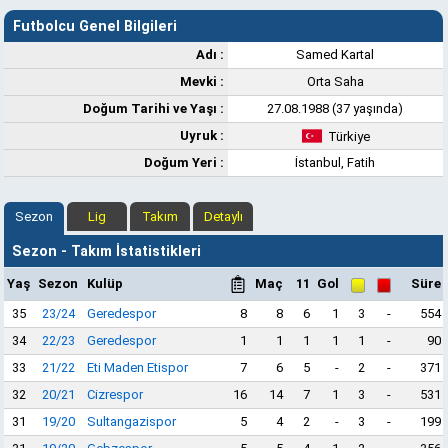
Futbolcu Genel Bilgileri
Adı :
Samed Kartal
Mevki :
Orta Saha
Doğum Tarihi ve Yaşı :
27.08.1988 (37 yaşında)
Uyruk :
Türkiye
Doğum Yeri :
İstanbul, Fatih
Sezon
Lig
Takım
Detaylı
Sezon - Takım İstatistikleri
Yaş
Sezon
Kulüp
Maç
11
Gol
Süre
35
23/24
Geredespor
8
8
6
1
3
-
554
34
22/23
Geredespor
1
1
1
1
1
-
90
33
21/22
Eti Maden Etispor
7
6
5
-
2
-
371
32
20/21
Cizrespor
16
14
7
1
3
-
531
31
19/20
Sultangazispor
5
4
2
-
3
-
199