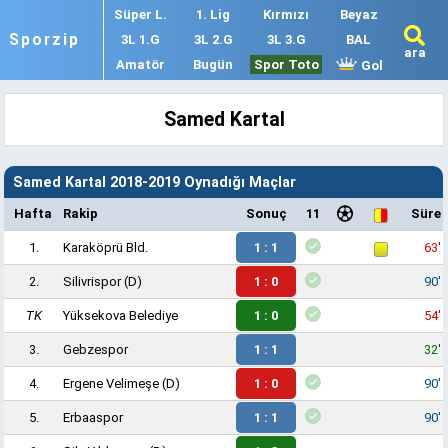
Süper L.
1. Lig
Kırmızı
Beyaz
Sporzip
3L 1.G
3L 2.G
3L 3.G
BAL
ara
Amatör
Bugün
Spor Toto
Gol
Samed Kartal
Samed Kartal 2018-2019 Oynadığı Maçlar
Hafta
Rakip
Sonuç
11
Süre
1.
Karaköprü Bld.
1 : 1
63'
2.
Silivrispor
(D)
1 : 0
90'
TK
Yüksekova Belediye
1 : 0
54'
3.
Gebzespor
1 : 1
32'
4.
Ergene Velimeşe
(D)
1 : 0
90'
5.
Erbaaspor
1 : 1
90'