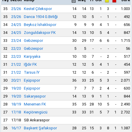
35
25/26
Kestel Çilekspor
14
14
13
1
3
-
1.003
35
25/26
Darıca 1934 G.Birliği
12
10
5
-
1
-
492
34
24/25
Beykoz İshaklıspor
9
9
9
4
1
-
656
34
24/25
Zonguldakspor FK
14
13
10
5
4
-
847
33
23/24
Gebzespor
30
29
17
6
6
-
1.715
32
22/23
Gebzespor
5
5
-
-
-
-
56
32
22/23
Karşıyaka
10
10
7
-
2
-
517
31
21/22
Iğdır FK
12
12
5
4
1
-
454
31
21/22
Tarsus İY
12
12
6
-
2
-
597
30
20/21
Eyüpspor
36
33
25
5
3
-
2.071
29
19/20
Eyüpspor
7
7
7
2
4
-
630
29
19/20
Sakaryaspor
14
13
9
1
1
-
844
28
18/19
Menemen FK
35
35
28
10
5
-
2.490
27
17/18
Keçiörengücü
33
33
31
5
7
1
2.732
27
17/18
SB Ankaraspor
26
16/17
Başkent Şafakspor
28
25
15
3
8
1
1.387