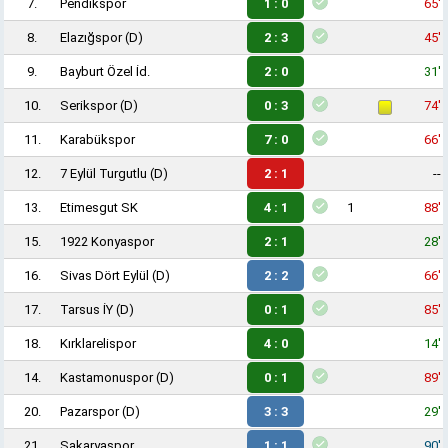
7.
Pendikspor
1 : 0
65'
8.
Elazığspor
(D)
2 : 3
45'
9.
Bayburt Özel İd.
2 : 0
31'
10.
Serikspor
(D)
0 : 3
74'
11.
Karabükspor
7 : 0
66'
12.
7 Eylül Turgutlu
(D)
2 : 1
--
13.
Etimesgut SK
4 : 1
1
88'
15.
1922 Konyaspor
2 : 1
28'
16.
Sivas Dört Eylül
(D)
2 : 2
66'
17.
Tarsus İY
(D)
0 : 1
85'
18.
Kırklarelispor
4 : 0
14'
14.
Kastamonuspor
(D)
0 : 1
89'
20.
Pazarspor
(D)
3 : 3
29'
21.
Sakaryaspor
1 : 1
90'