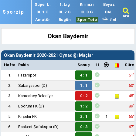
Süper L.
1. Lig
Kırmızı
Beyaz
Sporzip
3L 1.G
3L 2.G
3L 3.G
BAL
ara
Amatör
Bugün
Spor Toto
Gol
Okan Baydemir
Okan Baydemir 2020-2021 Oynadığı Maçlar
Hafta
Rakip
Sonuç
11
Süre
1.
Pazarspor
4 : 1
61'
2.
Sakaryaspor
(D)
1 : 1
60'
3.
Karacabey Belediye
0 : 2
45'
4.
Bodrum FK
(D)
1 : 2
89'
5.
Kırşehir FK
2 : 1
1
65'
6.
Başkent Şafakspor
(D)
0 : 3
67'