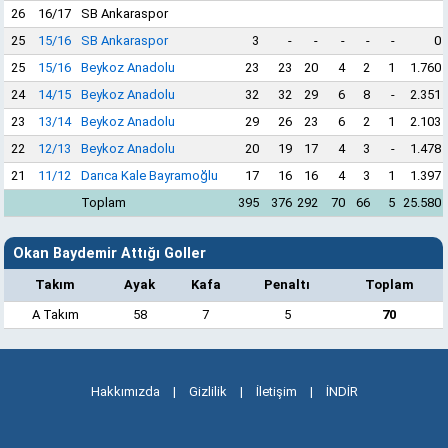
26
16/17
SB Ankaraspor
25
15/16
SB Ankaraspor
3
-
-
-
-
-
0
25
15/16
Beykoz Anadolu
23
23
20
4
2
1
1.760
24
14/15
Beykoz Anadolu
32
32
29
6
8
-
2.351
23
13/14
Beykoz Anadolu
29
26
23
6
2
1
2.103
22
12/13
Beykoz Anadolu
20
19
17
4
3
-
1.478
21
11/12
Darıca Kale Bayramoğlu
17
16
16
4
3
1
1.397
Toplam
395
376
292
70
66
5
25.580
Okan Baydemir Attığı Goller
Takım
Ayak
Kafa
Penaltı
Toplam
A Takım
58
7
5
70
Hakkımızda
|
Gizlilik
|
İletişim
|
İNDİR