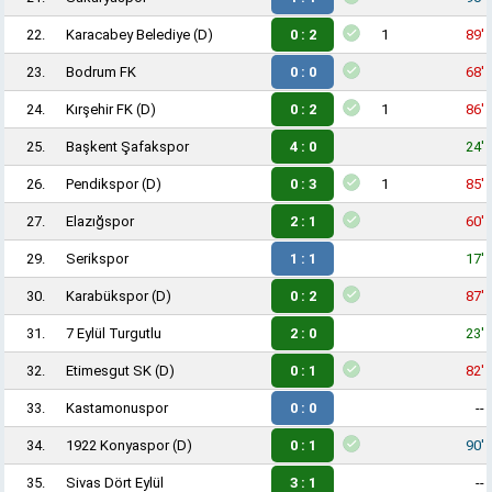
22.
Karacabey Belediye
(D)
0 : 2
1
89'
23.
Bodrum FK
0 : 0
68'
24.
Kırşehir FK
(D)
0 : 2
1
86'
25.
Başkent Şafakspor
4 : 0
24'
26.
Pendikspor
(D)
0 : 3
1
85'
27.
Elazığspor
2 : 1
60'
29.
Serikspor
1 : 1
17'
30.
Karabükspor
(D)
0 : 2
87'
31.
7 Eylül Turgutlu
2 : 0
23'
32.
Etimesgut SK
(D)
0 : 1
82'
33.
Kastamonuspor
0 : 0
--
34.
1922 Konyaspor
(D)
0 : 1
90'
35.
Sivas Dört Eylül
3 : 1
--