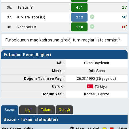
36.
Tarsus İY
4 : 1
25'
37.
Kırklarelispor
(D)
2 : 2
90'
38.
Vanspor FK
1 : 0
88'
Futbolcunun maç kadrosuna girdiği tüm maçlar listelenmiştir.
Futbolcu Genel Bilgileri
Adı :
Okan Baydemir
Mevki :
Orta Saha
Doğum Tarihi ve Yaşı :
26.03.1990 (36 yaşında)
Uyruk :
Türkiye
Doğum Yeri :
Kocaeli, Gebze
Sezon
Lig
Takım
Detaylı
Sezon - Takım İstatistikleri
Yaş
Sezon
Kulüp
Maç
11
Gol
Süre