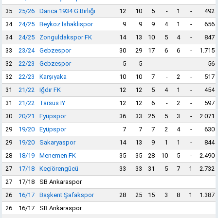
35
25/26
Darıca 1934 G.Birliği
12
10
5
-
1
-
492
34
24/25
Beykoz İshaklıspor
9
9
9
4
1
-
656
34
24/25
Zonguldakspor FK
14
13
10
5
4
-
847
33
23/24
Gebzespor
30
29
17
6
6
-
1.715
32
22/23
Gebzespor
5
5
-
-
-
-
56
32
22/23
Karşıyaka
10
10
7
-
2
-
517
31
21/22
Iğdır FK
12
12
5
4
1
-
454
31
21/22
Tarsus İY
12
12
6
-
2
-
597
30
20/21
Eyüpspor
36
33
25
5
3
-
2.071
29
19/20
Eyüpspor
7
7
7
2
4
-
630
29
19/20
Sakaryaspor
14
13
9
1
1
-
844
28
18/19
Menemen FK
35
35
28
10
5
-
2.490
27
17/18
Keçiörengücü
33
33
31
5
7
1
2.732
27
17/18
SB Ankaraspor
26
16/17
Başkent Şafakspor
28
25
15
3
8
1
1.387
26
16/17
SB Ankaraspor