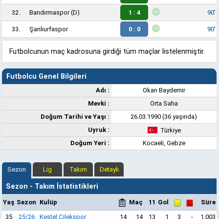
32.
Bandırmaspor
(D)
1 : 4
90'
33.
Şanlıurfaspor
0 : 0
90'
Futbolcunun maç kadrosuna girdiği tüm maçlar listelenmiştir.
Futbolcu Genel Bilgileri
Adı :
Okan Baydemir
Mevki :
Orta Saha
Doğum Tarihi ve Yaşı :
26.03.1990 (36 yaşında)
Uyruk :
Türkiye
Doğum Yeri :
Kocaeli, Gebze
Sezon
Lig
Takım
Detaylı
Sezon - Takım İstatistikleri
Yaş
Sezon
Kulüp
Maç
11
Gol
Süre
35
25/26
Kestel Çilekspor
14
14
13
1
3
-
1.003