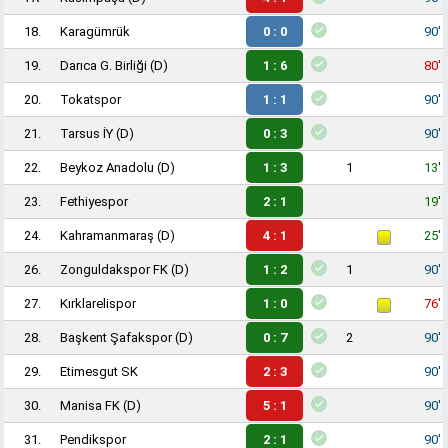
18.
Karagümrük
0 : 0
90'
19.
Darıca G. Birliği
(D)
1 : 6
80'
20.
Tokatspor
1 : 1
90'
21.
Tarsus İY
(D)
0 : 3
90'
22.
Beykoz Anadolu
(D)
1 : 3
1
13'
23.
Fethiyespor
2 : 1
19'
24.
Kahramanmaraş
(D)
4 : 1
25'
26.
Zonguldakspor FK
(D)
1 : 2
1
90'
27.
Kırklarelispor
1 : 0
76'
28.
Başkent Şafakspor
(D)
0 : 7
2
90'
29.
Etimesgut SK
2 : 3
90'
30.
Manisa FK
(D)
5 : 1
90'
31.
Pendikspor
2 : 1
90'