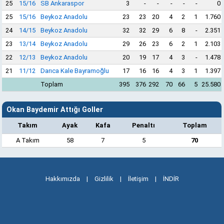
25
15/16
SB Ankaraspor
3
-
-
-
-
-
0
25
15/16
Beykoz Anadolu
23
23
20
4
2
1
1.760
24
14/15
Beykoz Anadolu
32
32
29
6
8
-
2.351
23
13/14
Beykoz Anadolu
29
26
23
6
2
1
2.103
22
12/13
Beykoz Anadolu
20
19
17
4
3
-
1.478
21
11/12
Darıca Kale Bayramoğlu
17
16
16
4
3
1
1.397
Toplam
395
376
292
70
66
5
25.580
Okan Baydemir Attığı Goller
Takım
Ayak
Kafa
Penaltı
Toplam
A Takım
58
7
5
70
Hakkımızda
|
Gizlilik
|
İletişim
|
İNDİR