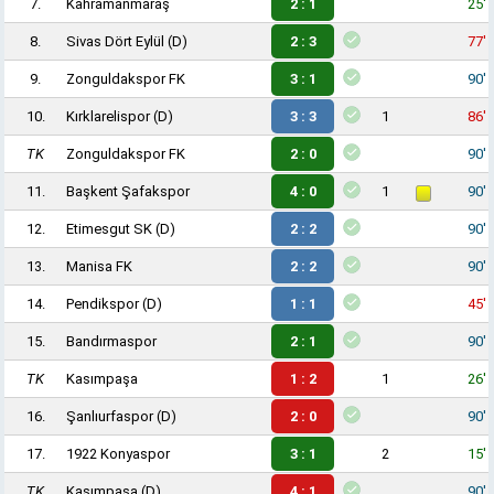
7.
Kahramanmaraş
2 : 1
25'
8.
Sivas Dört Eylül
(D)
2 : 3
77'
9.
Zonguldakspor FK
3 : 1
90'
10.
Kırklarelispor
(D)
3 : 3
1
86'
TK
Zonguldakspor FK
2 : 0
90'
11.
Başkent Şafakspor
4 : 0
1
90'
12.
Etimesgut SK
(D)
2 : 2
90'
13.
Manisa FK
2 : 2
90'
14.
Pendikspor
(D)
1 : 1
45'
15.
Bandırmaspor
2 : 1
90'
TK
Kasımpaşa
1 : 2
1
26'
16.
Şanlıurfaspor
(D)
2 : 0
90'
17.
1922 Konyaspor
3 : 1
2
15'
TK
Kasımpaşa
(D)
4 : 1
90'