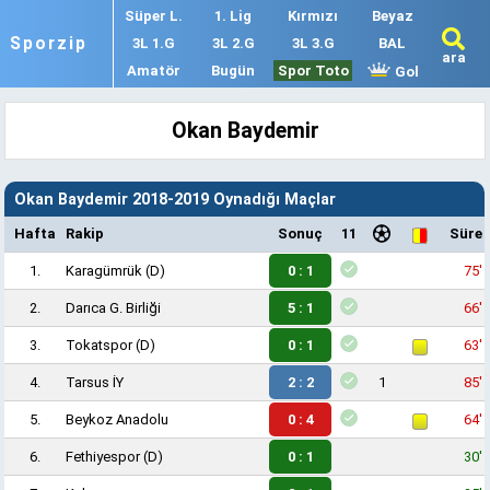
Süper L.
1. Lig
Kırmızı
Beyaz
Sporzip
3L 1.G
3L 2.G
3L 3.G
BAL
ara
Amatör
Bugün
Spor Toto
Gol
Okan Baydemir
Okan Baydemir 2018-2019 Oynadığı Maçlar
Hafta
Rakip
Sonuç
11
Süre
1.
Karagümrük
(D)
0 : 1
75'
2.
Darıca G. Birliği
5 : 1
66'
3.
Tokatspor
(D)
0 : 1
63'
4.
Tarsus İY
2 : 2
1
85'
5.
Beykoz Anadolu
0 : 4
64'
6.
Fethiyespor
(D)
0 : 1
30'