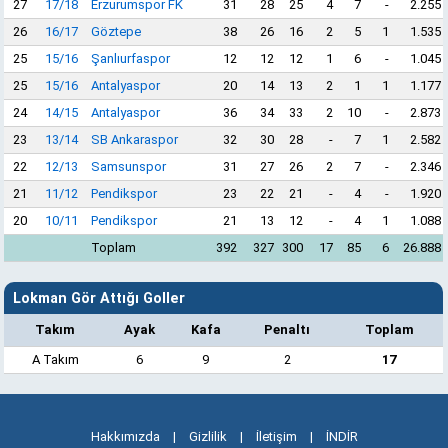
27
17/18
Erzurumspor FK
31
28
25
4
7
-
2.255
26
16/17
Göztepe
38
26
16
2
5
1
1.535
25
15/16
Şanlıurfaspor
12
12
12
1
6
-
1.045
25
15/16
Antalyaspor
20
14
13
2
1
1
1.177
24
14/15
Antalyaspor
36
34
33
2
10
-
2.873
23
13/14
SB Ankaraspor
32
30
28
-
7
1
2.582
22
12/13
Samsunspor
31
27
26
2
7
-
2.346
21
11/12
Pendikspor
23
22
21
-
4
-
1.920
20
10/11
Pendikspor
21
13
12
-
4
1
1.088
Toplam
392
327
300
17
85
6
26.888
Lokman Gör Attığı Goller
Takım
Ayak
Kafa
Penaltı
Toplam
A Takım
6
9
2
17
Hakkımızda
|
Gizlilik
|
İletişim
|
İNDİR