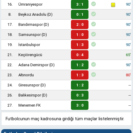
16.
Ümraniyespor
3 : 1
90'
8.
Beykoz Anadolu
(D)
0 : 1
90'
17.
Bandırmaspor
(D)
2 : 0
90'
18.
Samsunspor
(D)
1 : 0
90'
19.
İstanbulspor
1 : 3
90'
21.
Keçiörengücü
0 : 4
65'
22.
Adana Demirspor
(D)
1 : 2
90'
23.
Altınordu
1 : 3
80'
24.
Giresunspor
(D)
1 : 2
--
26.
Balıkesirspor
(D)
0 : 3
--
27.
Menemen FK
3 : 0
--
Futbolcunun maç kadrosuna girdiği tüm maçlar listelenmiştir.