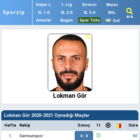
Süper L.
1. Lig
Kırmızı
Beyaz
Sporzip
3L 1.G
3L 2.G
3L 3.G
BAL
ara
Amatör
Bugün
Spor Toto
Gol
Lokman Gör
Lokman Gör 2020-2021 Oynadığı Maçlar
Hafta
Rakip
Sonuç
11
Süre
1.
Samsunspor
0 : 0
90'