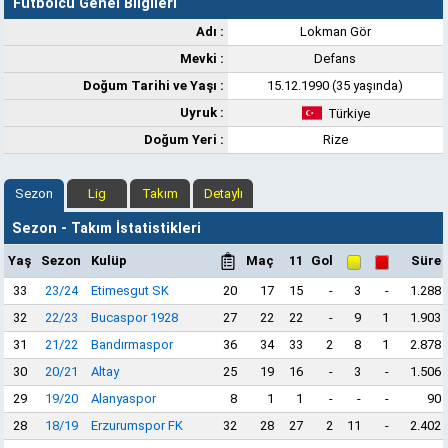
Futbolcu Genel Bilgileri
Adı :
Lokman Gör
Mevki :
Defans
Doğum Tarihi ve Yaşı :
15.12.1990 (35 yaşında)
Uyruk :
Türkiye
Doğum Yeri :
Rize
Sezon
Lig
Takım
Detaylı
Sezon - Takım İstatistikleri
Yaş
Sezon
Kulüp
Maç
11
Gol
Süre
33
23/24
Etimesgut SK
20
17
15
-
3
-
1.288
32
22/23
Bucaspor 1928
27
22
22
-
9
1
1.903
31
21/22
Bandırmaspor
36
34
33
2
8
1
2.878
30
20/21
Altay
25
19
16
-
3
-
1.506
29
19/20
Alanyaspor
8
1
1
-
-
-
90
28
18/19
Erzurumspor FK
32
28
27
2
11
-
2.402