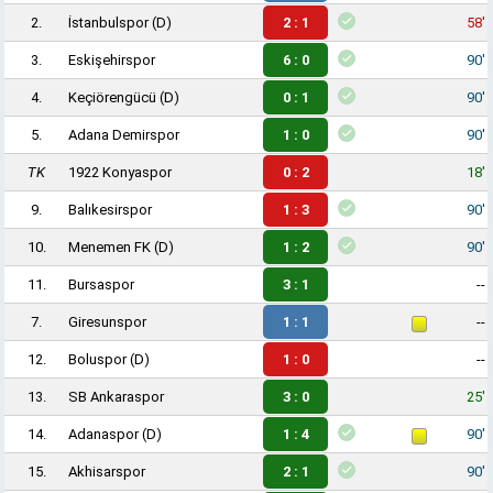
2.
İstanbulspor
(D)
2 : 1
58'
3.
Eskişehirspor
6 : 0
90'
4.
Keçiörengücü
(D)
0 : 1
90'
5.
Adana Demirspor
1 : 0
90'
TK
1922 Konyaspor
0 : 2
18'
9.
Balıkesirspor
1 : 3
90'
10.
Menemen FK
(D)
1 : 2
90'
11.
Bursaspor
3 : 1
--
7.
Giresunspor
1 : 1
--
12.
Boluspor
(D)
1 : 0
--
13.
SB Ankaraspor
3 : 0
25'
14.
Adanaspor
(D)
1 : 4
90'
15.
Akhisarspor
2 : 1
90'