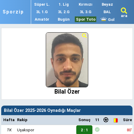
Süper L.
1. Lig
Kırmızı
Beyaz
Sporzip
3L 1.G
3L 2.G
3L 3.G
BAL
ara
Amatör
Bugün
Spor Toto
Gol
Bilal Özer
Bilal Özer 2025-2026 Oynadığı Maçlar
Hafta
Rakip
Sonuç
11
Süre
TK
Uşakspor
2 : 1
80'