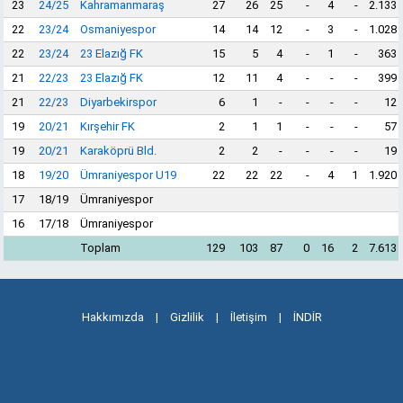
23
24/25
Kahramanmaraş
27
26
25
-
4
-
2.133
22
23/24
Osmaniyespor
14
14
12
-
3
-
1.028
22
23/24
23 Elazığ FK
15
5
4
-
1
-
363
21
22/23
23 Elazığ FK
12
11
4
-
-
-
399
21
22/23
Diyarbekirspor
6
1
-
-
-
-
12
19
20/21
Kırşehir FK
2
1
1
-
-
-
57
19
20/21
Karaköprü Bld.
2
2
-
-
-
-
19
18
19/20
Ümraniyespor U19
22
22
22
-
4
1
1.920
17
18/19
Ümraniyespor
16
17/18
Ümraniyespor
Toplam
129
103
87
0
16
2
7.613
Hakkımızda
|
Gizlilik
|
İletişim
|
İNDİR