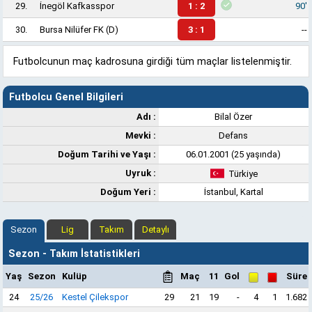
29.
İnegöl Kafkasspor
1 : 2
90'
30.
Bursa Nilüfer FK
(D)
3 : 1
--
Futbolcunun maç kadrosuna girdiği tüm maçlar listelenmiştir.
Futbolcu Genel Bilgileri
Adı :
Bilal Özer
Mevki :
Defans
Doğum Tarihi ve Yaşı :
06.01.2001 (25 yaşında)
Uyruk :
Türkiye
Doğum Yeri :
İstanbul, Kartal
Sezon
Lig
Takım
Detaylı
Sezon - Takım İstatistikleri
Yaş
Sezon
Kulüp
Maç
11
Gol
Süre
24
25/26
Kestel Çilekspor
29
21
19
-
4
1
1.682