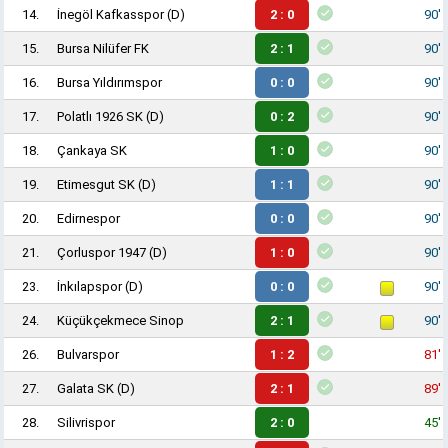
14.
İnegöl Kafkasspor
(D)
2 : 0
90'
15.
Bursa Nilüfer FK
2 : 1
90'
16.
Bursa Yıldırımspor
0 : 0
90'
17.
Polatlı 1926 SK
(D)
0 : 2
90'
18.
Çankaya SK
1 : 0
90'
19.
Etimesgut SK
(D)
1 : 1
90'
20.
Edirnespor
0 : 0
90'
21.
Çorluspor 1947
(D)
1 : 0
90'
23.
İnkılapspor
(D)
0 : 0
90'
24.
Küçükçekmece Sinop
2 : 1
90'
26.
Bulvarspor
1 : 2
81'
27.
Galata SK
(D)
2 : 1
89'
28.
Silivrispor
2 : 0
45'