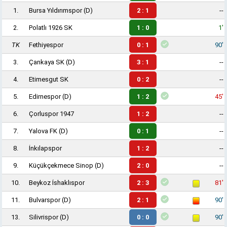
1.
Bursa Yıldırımspor
(D)
2 : 1
--
2.
Polatlı 1926 SK
1 : 0
1'
TK
Fethiyespor
0 : 1
90'
3.
Çankaya SK
(D)
3 : 1
--
4.
Etimesgut SK
0 : 2
--
5.
Edirnespor
(D)
1 : 2
45'
6.
Çorluspor 1947
1 : 2
--
7.
Yalova FK
(D)
0 : 1
--
8.
İnkılapspor
1 : 2
--
9.
Küçükçekmece Sinop
(D)
2 : 0
--
10.
Beykoz İshaklıspor
2 : 3
81'
11.
Bulvarspor
(D)
2 : 1
90'
13.
Silivrispor
(D)
0 : 0
90'