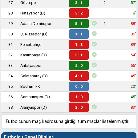
27.
Göztepe
3 : 1
2
57'
28.
Hatayspor
(D)
3 : 2
18'
29.
Adana Demirspor
5 : 1
1
88'
30.
Ç. Rizespor
(D)
1 : 1
86'
31.
Fenerbahçe
1 : 3
89'
32.
Kasımpaşa
(D)
3 : 1
54'
33.
Antalyaspor
2 : 0
55'
34.
Galatasaray
(D)
4 : 1
45'
35.
Bodrum FK
0 : 0
20'
36.
Samsunspor
(D)
1 : 0
45'
38.
Alanyaspor
(D)
2 : 0
83'
Futbolcunun maç kadrosuna girdiği tüm maçlar listelenmiştir.
Futbolcu Genel Bilgileri