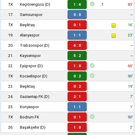
TK
Keçiörengücü
(D)
1 : 4
1
83'
17.
Samsunspor
0 : 0
--
TK
Beşiktaş
0 : 1
16'
19.
Alanyaspor
1 : 1
23'
20.
Trabzonspor
(D)
4 : 0
--
21.
Kayserispor
5 : 2
--
22.
Eyüpspor
(D)
1 : 0
66'
TK
Kocaelispor
(D)
0 : 2
90'
23.
Beşiktaş
0 : 2
19'
24.
Gaziantep FK
(D)
2 : 1
7'
25.
Konyaspor
1 : 1
1'
TK
Bodrum FK
0 : 1
90'
26.
Başakşehir
(D)
1 : 0
2'