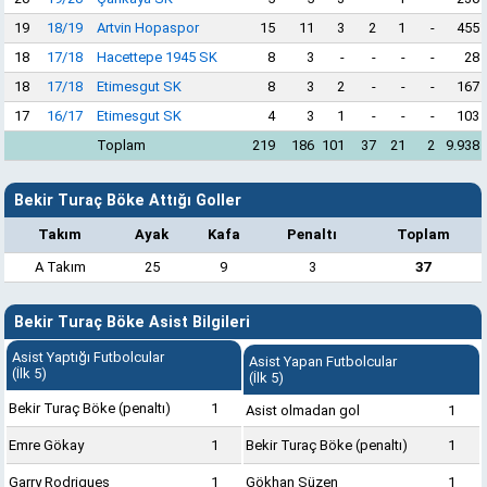
19
18/19
Artvin Hopaspor
15
11
3
2
1
-
455
18
17/18
Hacettepe 1945 SK
8
3
-
-
-
-
28
18
17/18
Etimesgut SK
8
3
2
-
-
-
167
17
16/17
Etimesgut SK
4
3
1
-
-
-
103
Toplam
219
186
101
37
21
2
9.938
Bekir Turaç Böke Attığı Goller
Takım
Ayak
Kafa
Penaltı
Toplam
A Takım
25
9
3
37
Bekir Turaç Böke Asist Bilgileri
Asist Yaptığı Futbolcular
Asist Yapan Futbolcular
(İlk 5)
(İlk 5)
Bekir Turaç Böke (penaltı)
1
Asist olmadan gol
1
Emre Gökay
1
Bekir Turaç Böke (penaltı)
1
Garry Rodrigues
1
Gökhan Süzen
1