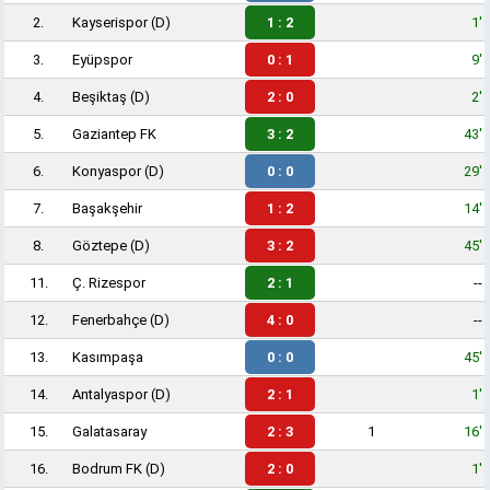
2.
Kayserispor
(D)
1 : 2
1'
3.
Eyüpspor
0 : 1
9'
4.
Beşiktaş
(D)
2 : 0
2'
5.
Gaziantep FK
3 : 2
43'
6.
Konyaspor
(D)
0 : 0
29'
7.
Başakşehir
1 : 2
14'
8.
Göztepe
(D)
3 : 2
45'
11.
Ç. Rizespor
2 : 1
--
12.
Fenerbahçe
(D)
4 : 0
--
13.
Kasımpaşa
0 : 0
45'
14.
Antalyaspor
(D)
2 : 1
1'
15.
Galatasaray
2 : 3
1
16'
16.
Bodrum FK
(D)
2 : 0
1'