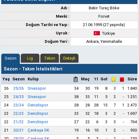
Adı :
Bekir Turaç Böke
Mevki :
Forvet
Doğum Tarihi ve Yaşı :
21.06.1999 (27 yaşında)
Uyruk :
Türkiye
Doğum Yeri :
Ankara, Yenimahalle
Sezon
Lig
Takım
Detaylı
Sezon - Takım İstatistikleri
Yaş
Sezon
Kulüp
Maç
11
Gol
Süre
26
25/26
Sivasspor
34
30
19
8
3
1
1.840
25
24/25
Sivasspor
38
33
11
5
2
-
1.251
24
23/24
Denizlispor
28
28
28
15
7
1
2.473
23
22/23
Denizlispor
33
32
18
3
2
-
1.697
22
21/22
Denizlispor
27
22
6
3
3
-
764
21
20/21
Çankaya SK
19
16
10
1
2
-
930
20
19/20
Çankaya SK
5
5
3
-
1
-
230