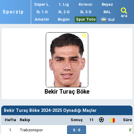
Süper L.
1. Lig
Kırmızı
Beyaz
Sporzip
3L 1.G
3L 2.G
3L 3.G
BAL
ara
Amatör
Bugün
Spor Toto
Gol
Bekir Turaç Böke
Bekir Turaç Böke 2024-2025 Oynadığı Maçlar
Hafta
Rakip
Sonuç
11
Süre
1.
Trabzonspor
0 : 0
8'