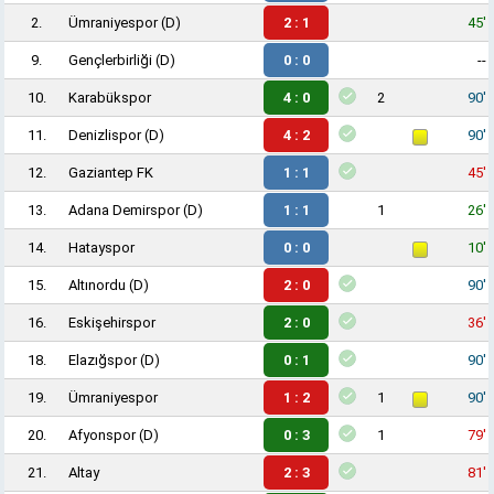
2.
Ümraniyespor
(D)
2 : 1
45'
9.
Gençlerbirliği
(D)
0 : 0
--
10.
Karabükspor
4 : 0
2
90'
11.
Denizlispor
(D)
4 : 2
90'
12.
Gaziantep FK
1 : 1
45'
13.
Adana Demirspor
(D)
1 : 1
1
26'
14.
Hatayspor
0 : 0
10'
15.
Altınordu
(D)
2 : 0
90'
16.
Eskişehirspor
2 : 0
36'
18.
Elazığspor
(D)
0 : 1
90'
19.
Ümraniyespor
1 : 2
1
90'
20.
Afyonspor
(D)
0 : 3
1
79'
21.
Altay
2 : 3
81'