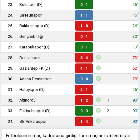
23.
Boluspor
(D)
0 : 1
26'
24.
Giresunspor
1 : 1
16'
25.
Balıkesirspor
(D)
1 : 0
26'
26.
Gençlerbirliği
0 : 1
30'
27.
Karabükspor
(D)
0 : 1
13'
28.
Denizlispor
3 : 4
73'
29.
Gaziantep FK
(D)
4 : 1
62'
30.
Adana Demirspor
0 : 0
78'
31.
Hatayspor
(D)
4 : 1
26'
32.
Altınordu
1 : 2
1
90'
33.
Eskişehirspor
(D)
0 : 3
2
90'
34.
SB Ankaraspor
1 : 4
90'
Futbolcunun maç kadrosuna girdiği tüm maçlar listelenmiştir.