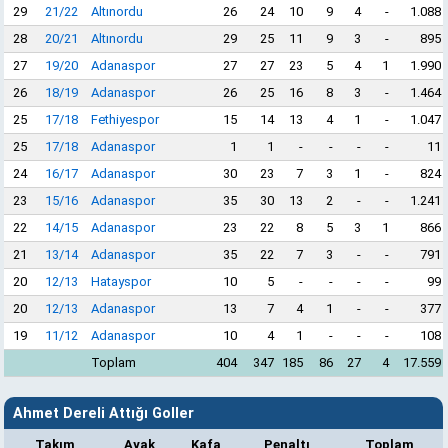
29
21/22
Altınordu
26
24
10
9
4
-
1.088
28
20/21
Altınordu
29
25
11
9
3
-
895
27
19/20
Adanaspor
27
27
23
5
4
1
1.990
26
18/19
Adanaspor
26
25
16
8
3
-
1.464
25
17/18
Fethiyespor
15
14
13
4
1
-
1.047
25
17/18
Adanaspor
1
1
-
-
-
-
11
24
16/17
Adanaspor
30
23
7
3
1
-
824
23
15/16
Adanaspor
35
30
13
2
-
-
1.241
22
14/15
Adanaspor
23
22
8
5
3
1
866
21
13/14
Adanaspor
35
22
7
3
-
-
791
20
12/13
Hatayspor
10
5
-
-
-
-
99
20
12/13
Adanaspor
13
7
4
1
-
-
377
19
11/12
Adanaspor
10
4
1
-
-
-
108
Toplam
404
347
185
86
27
4
17.559
Ahmet Dereli Attığı Goller
Takım
Ayak
Kafa
Penaltı
Toplam