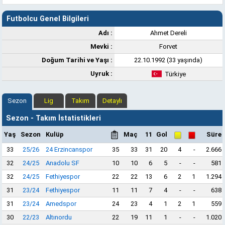
Futbolcu Genel Bilgileri
Adı :
Ahmet Dereli
Mevki :
Forvet
Doğum Tarihi ve Yaşı :
22.10.1992 (33 yaşında)
Uyruk :
Türkiye
Sezon
Lig
Takım
Detaylı
Sezon - Takım İstatistikleri
Yaş
Sezon
Kulüp
Maç
11
Gol
Süre
33
25/26
24 Erzincanspor
35
33
31
20
4
-
2.666
32
24/25
Anadolu SF
10
10
6
5
-
-
581
32
24/25
Fethiyespor
22
22
13
6
2
1
1.294
31
23/24
Fethiyespor
11
11
7
4
-
-
638
31
23/24
Amedspor
24
23
4
1
2
1
559
30
22/23
Altınordu
22
19
11
1
-
-
1.020