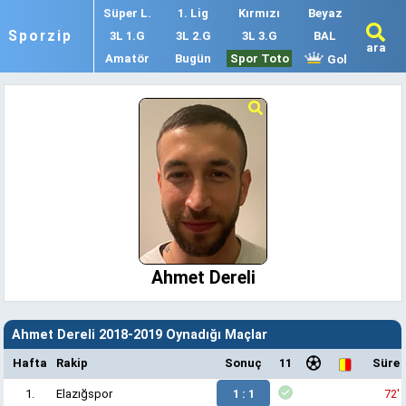
Süper L.
1. Lig
Kırmızı
Beyaz
Sporzip
3L 1.G
3L 2.G
3L 3.G
BAL
ara
Amatör
Bugün
Spor Toto
Gol
Ahmet Dereli
Ahmet Dereli 2018-2019 Oynadığı Maçlar
Hafta
Rakip
Sonuç
11
Süre
1.
Elazığspor
1 : 1
72'