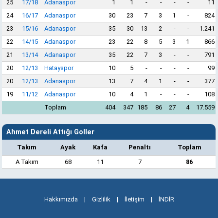
25
17/18
Adanaspor
1
1
-
-
-
-
11
24
16/17
Adanaspor
30
23
7
3
1
-
824
23
15/16
Adanaspor
35
30
13
2
-
-
1.241
22
14/15
Adanaspor
23
22
8
5
3
1
866
21
13/14
Adanaspor
35
22
7
3
-
-
791
20
12/13
Hatayspor
10
5
-
-
-
-
99
20
12/13
Adanaspor
13
7
4
1
-
-
377
19
11/12
Adanaspor
10
4
1
-
-
-
108
Toplam
404
347
185
86
27
4
17.559
Ahmet Dereli Attığı Goller
Takım
Ayak
Kafa
Penaltı
Toplam
A Takım
68
11
7
86
Hakkımızda
|
Gizlilik
|
İletişim
|
İNDİR