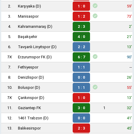
2.
Karşıyaka
(D)
1 : 0
59'
3.
Manisaspor
1 : 2
73'
4.
Kahramanmaraş
(D)
2 : 3
2'
5.
Başakşehir
4 : 0
21'
6.
Tavşanlı Linyitspor
(D)
2 : 2
13'
TK
Erzurumspor FK
(D)
6 : 7
90'
7.
Fethiyespor
1 : 1
--
8.
Denizlispor
(D)
0 : 0
26'
10.
Boluspor
(D)
1 : 1
55'
TK
Çankırıspor
(D)
1 : 0
13'
11.
Gaziantep FK
3 : 0
1
32'
12.
1461 Trabzon
(D)
0 : 0
41'
13.
Balıkesirspor
2 : 3
45'