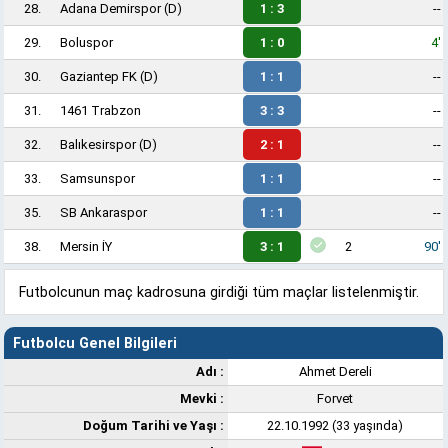
28.
Adana Demirspor
(D)
1 : 3
--
29.
Boluspor
1 : 0
4'
30.
Gaziantep FK
(D)
1 : 1
--
31.
1461 Trabzon
3 : 3
--
32.
Balıkesirspor
(D)
2 : 1
--
33.
Samsunspor
1 : 1
--
35.
SB Ankaraspor
1 : 1
--
38.
Mersin İY
3 : 1
2
90'
Futbolcunun maç kadrosuna girdiği tüm maçlar listelenmiştir.
Futbolcu Genel Bilgileri
Adı :
Ahmet Dereli
Mevki :
Forvet
Doğum Tarihi ve Yaşı :
22.10.1992 (33 yaşında)