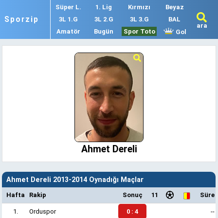
Süper L.
1. Lig
Kırmızı
Beyaz
Sporzip
3L 1.G
3L 2.G
3L 3.G
BAL
ara
Amatör
Bugün
Spor Toto
Gol
Ahmet Dereli
Ahmet Dereli 2013-2014 Oynadığı Maçlar
Hafta
Rakip
Sonuç
11
Süre
1.
Orduspor
0 : 4
--