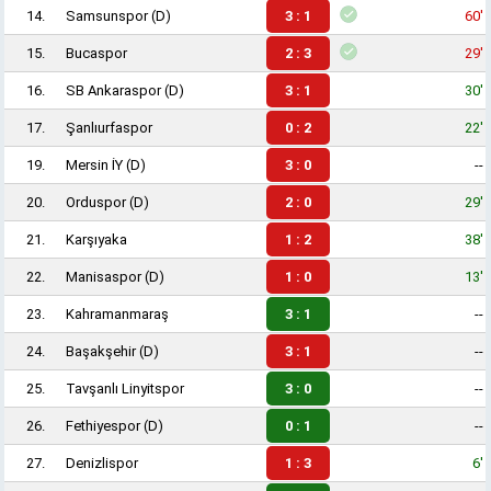
14.
Samsunspor
(D)
3 : 1
60'
15.
Bucaspor
2 : 3
29'
16.
SB Ankaraspor
(D)
3 : 1
30'
17.
Şanlıurfaspor
0 : 2
22'
19.
Mersin İY
(D)
3 : 0
--
20.
Orduspor
(D)
2 : 0
29'
21.
Karşıyaka
1 : 2
38'
22.
Manisaspor
(D)
1 : 0
13'
23.
Kahramanmaraş
3 : 1
--
24.
Başakşehir
(D)
3 : 1
--
25.
Tavşanlı Linyitspor
3 : 0
--
26.
Fethiyespor
(D)
0 : 1
--
27.
Denizlispor
1 : 3
6'