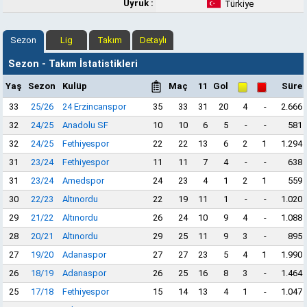
Uyruk :
Türkiye
Sezon
Lig
Takım
Detaylı
Sezon - Takım İstatistikleri
Yaş
Sezon
Kulüp
Maç
11
Gol
Süre
33
25/26
24 Erzincanspor
35
33
31
20
4
-
2.666
32
24/25
Anadolu SF
10
10
6
5
-
-
581
32
24/25
Fethiyespor
22
22
13
6
2
1
1.294
31
23/24
Fethiyespor
11
11
7
4
-
-
638
31
23/24
Amedspor
24
23
4
1
2
1
559
30
22/23
Altınordu
22
19
11
1
-
-
1.020
29
21/22
Altınordu
26
24
10
9
4
-
1.088
28
20/21
Altınordu
29
25
11
9
3
-
895
27
19/20
Adanaspor
27
27
23
5
4
1
1.990
26
18/19
Adanaspor
26
25
16
8
3
-
1.464
25
17/18
Fethiyespor
15
14
13
4
1
-
1.047