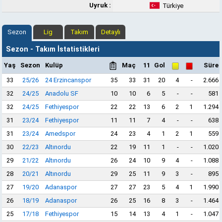
Uyruk :
Türkiye
Sezon
Lig
Takım
Detaylı
Sezon - Takım İstatistikleri
Yaş
Sezon
Kulüp
Maç
11
Gol
Süre
33
25/26
24 Erzincanspor
35
33
31
20
4
-
2.666
32
24/25
Anadolu SF
10
10
6
5
-
-
581
32
24/25
Fethiyespor
22
22
13
6
2
1
1.294
31
23/24
Fethiyespor
11
11
7
4
-
-
638
31
23/24
Amedspor
24
23
4
1
2
1
559
30
22/23
Altınordu
22
19
11
1
-
-
1.020
29
21/22
Altınordu
26
24
10
9
4
-
1.088
28
20/21
Altınordu
29
25
11
9
3
-
895
27
19/20
Adanaspor
27
27
23
5
4
1
1.990
26
18/19
Adanaspor
26
25
16
8
3
-
1.464
25
17/18
Fethiyespor
15
14
13
4
1
-
1.047