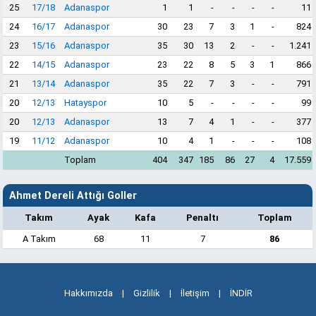
25
17/18
Adanaspor
1
1
-
-
-
-
11
24
16/17
Adanaspor
30
23
7
3
1
-
824
23
15/16
Adanaspor
35
30
13
2
-
-
1.241
22
14/15
Adanaspor
23
22
8
5
3
1
866
21
13/14
Adanaspor
35
22
7
3
-
-
791
20
12/13
Hatayspor
10
5
-
-
-
-
99
20
12/13
Adanaspor
13
7
4
1
-
-
377
19
11/12
Adanaspor
10
4
1
-
-
-
108
Toplam
404
347
185
86
27
4
17.559
Ahmet Dereli Attığı Goller
Takım
Ayak
Kafa
Penaltı
Toplam
A Takım
68
11
7
86
Hakkımızda
|
Gizlilik
|
İletişim
|
İNDİR