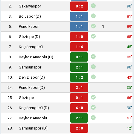
2.
Sakaryaspor
0 : 2
90'
3.
Boluspor
(D)
1 : 1
81'
5.
Pendikspor
1 : 1
1
89'
6.
Göztepe
(D)
1 : 0
68'
7.
Keçiörengücü
1 : 4
45'
8.
Beykoz Anadolu
(D)
0 : 1
85'
9.
Samsunspor
2 : 1
90'
10.
Denizlispor
(D)
1 : 2
43'
24.
Pendikspor
(D)
2 : 1
35'
25.
Göztepe
0 : 1
66'
26.
Keçiörengücü
(D)
4 : 0
90'
27.
Beykoz Anadolu
2 : 1
61'
28.
Samsunspor
(D)
2 : 0
12'