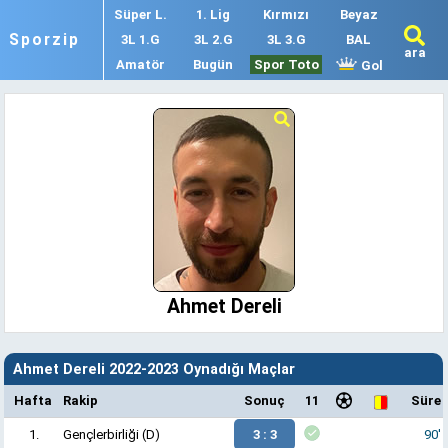
Süper L.
1. Lig
Kırmızı
Beyaz
Sporzip
3L 1.G
3L 2.G
3L 3.G
BAL
ara
Amatör
Bugün
Spor Toto
Gol
Ahmet Dereli
Ahmet Dereli 2022-2023 Oynadığı Maçlar
Hafta
Rakip
Sonuç
11
Süre
1.
Gençlerbirliği
(D)
3 : 3
90'