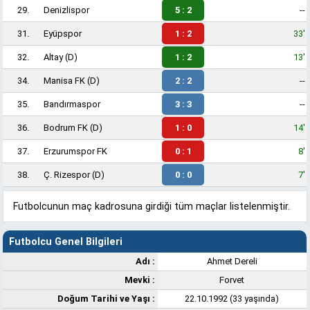
29.
Denizlispor
5 : 2
--
31.
Eyüpspor
1 : 2
33'
32.
Altay
(D)
1 : 2
13'
34.
Manisa FK
(D)
2 : 2
--
35.
Bandırmaspor
3 : 3
--
36.
Bodrum FK
(D)
1 : 0
14'
37.
Erzurumspor FK
0 : 1
8'
38.
Ç. Rizespor
(D)
0 : 0
7'
Futbolcunun maç kadrosuna girdiği tüm maçlar listelenmiştir.
Futbolcu Genel Bilgileri
Adı :
Ahmet Dereli
Mevki :
Forvet
Doğum Tarihi ve Yaşı :
22.10.1992 (33 yaşında)