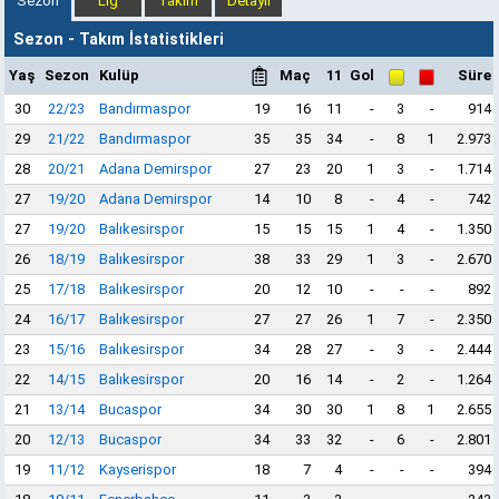
Sezon
Lig
Takım
Detaylı
Sezon - Takım İstatistikleri
Yaş
Sezon
Kulüp
Maç
11
Gol
Süre
30
22/23
Bandırmaspor
19
16
11
-
3
-
914
29
21/22
Bandırmaspor
35
35
34
-
8
1
2.973
28
20/21
Adana Demirspor
27
23
20
1
3
-
1.714
27
19/20
Adana Demirspor
14
10
8
-
4
-
742
27
19/20
Balıkesirspor
15
15
15
1
4
-
1.350
26
18/19
Balıkesirspor
38
33
29
1
3
-
2.670
25
17/18
Balıkesirspor
20
12
10
-
-
-
892
24
16/17
Balıkesirspor
27
27
26
1
7
-
2.350
23
15/16
Balıkesirspor
34
28
27
-
3
-
2.444
22
14/15
Balıkesirspor
20
16
14
-
2
-
1.264
21
13/14
Bucaspor
34
30
30
1
8
1
2.655
20
12/13
Bucaspor
34
33
32
-
6
-
2.801
19
11/12
Kayserispor
18
7
4
-
-
-
394