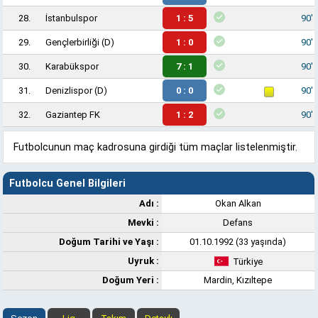
28.
İstanbulspor
1 : 5
90'
29.
Gençlerbirliği
(D)
1 : 0
90'
30.
Karabükspor
7 : 1
90'
31.
Denizlispor
(D)
0 : 0
90'
32.
Gaziantep FK
1 : 2
90'
Futbolcunun maç kadrosuna girdiği tüm maçlar listelenmiştir.
Futbolcu Genel Bilgileri
Adı :
Okan Alkan
Mevki :
Defans
Doğum Tarihi ve Yaşı :
01.10.1992 (33 yaşında)
Uyruk :
Türkiye
Doğum Yeri :
Mardin, Kızıltepe