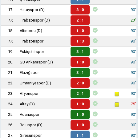
17.
Hatayspor
(D)
3 : 0
90'
TK
Trabzonspor
(D)
2 : 1
23'
18.
Altınordu
(D)
1 : 0
90'
TK
Trabzonspor
1 : 3
90'
19.
Eskişehirspor
3 : 1
90'
20.
SB Ankaraspor
(D)
1 : 0
90'
21.
Elazığspor
3 : 1
90'
22.
Ümraniyespor
(D)
2 : 0
90'
23.
Afyonspor
2 : 1
90'
24.
Altay
(D)
1 : 0
75'
25.
Adanaspor
1 : 0
90'
26.
Boluspor
(D)
1 : 0
90'
27.
Giresunspor
1 : 1
90'