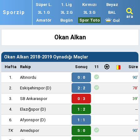
Süper L.
1. Lig
Kırmızı
Beyaz
Sporzip
3L 1.G
3L 2.G
3L 3.G
BAL
ara
Amatör
Bugün
Spor Toto
Gol
Okan Alkan
Okan Alkan 2018-2019 Oynadığı Maçlar
Hafta
Rakip
Sonuç
11
Süre
1.
Altınordu
0 : 0
90'
2.
Eskişehirspor
(D)
2 : 2
78'
3.
SB Ankaraspor
0 : 3
39'
4.
Elazığspor
(D)
1 : 2
--
6.
Afyonspor
(D)
1 : 1
--
TK
Amedspor
5 : 0
90'