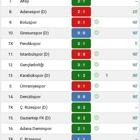
7.
Altay
2 : 1
--
8.
Adanaspor
(D)
2 : 1
20'
9.
Boluspor
0 : 1
90'
10.
Giresunspor
(D)
0 : 0
90'
TK
Pendikspor
3 : 1
5'
11.
İstanbulspor
(D)
3 : 0
90'
12.
Gençlerbirliği
3 : 1
90'
13.
Karabükspor
(D)
1 : 2
1
90'
5.
Ümraniyespor
0 : 1
90'
14.
Denizlispor
0 : 0
90'
TK
Ç. Rizespor
(D)
0 : 2
--
15.
Gaziantep FK
(D)
0 : 2
90'
16.
Adana Demirspor
2 : 1
90'
TK
Ç. Rizespor
1 : 1
--