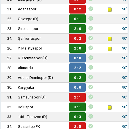
21.
Adanaspor
0 : 2
90'
22.
Göztepe
(D)
0 : 1
90'
23.
Giresunspor
2 : 0
90'
24.
Şanlıurfaspor
0 : 2
90'
26.
Y. Malatyaspor
2 : 0
90'
27.
K. Erciyesspor
(D)
0 : 0
90'
28.
Altınordu
2 : 2
90'
29.
Adana Demirspor
(D)
0 : 2
90'
30.
Karşıyaka
0 : 0
90'
31.
Samsunspor
(D)
2 : 1
90'
32.
Boluspor
3 : 1
90'
33.
1461 Trabzon
(D)
0 : 3
90'
34.
Gaziantep FK
2 : 5
90'