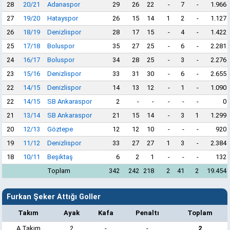
28
20/21
Adanaspor
29
26
22
-
7
-
1.966
27
19/20
Hatayspor
26
15
14
1
2
-
1.127
26
18/19
Denizlispor
28
17
15
-
4
-
1.422
25
17/18
Boluspor
35
27
25
-
6
-
2.281
24
16/17
Boluspor
34
28
25
-
3
-
2.276
23
15/16
Denizlispor
33
31
30
-
6
-
2.655
22
14/15
Denizlispor
14
13
12
-
1
-
1.090
22
14/15
SB Ankaraspor
2
-
-
-
-
-
0
21
13/14
SB Ankaraspor
21
15
14
-
3
1
1.299
20
12/13
Göztepe
12
12
10
-
-
-
920
19
11/12
Denizlispor
33
27
27
1
3
-
2.384
18
10/11
Beşiktaş
6
2
1
-
-
-
132
Toplam
342
242
218
2
41
2
19.454
Furkan Şeker Attığı Goller
Takım
Ayak
Kafa
Penaltı
Toplam
A Takım
2
-
-
2