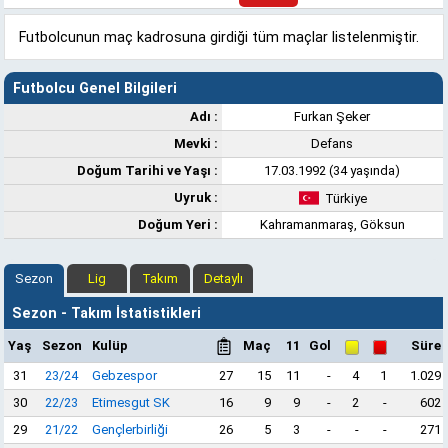
Futbolcunun maç kadrosuna girdiği tüm maçlar listelenmiştir.
Futbolcu Genel Bilgileri
Adı :
Furkan Şeker
Mevki :
Defans
Doğum Tarihi ve Yaşı :
17.03.1992 (34 yaşında)
Uyruk :
Türkiye
Doğum Yeri :
Kahramanmaraş, Göksun
Sezon
Lig
Takım
Detaylı
Sezon - Takım İstatistikleri
Yaş
Sezon
Kulüp
Maç
11
Gol
Süre
31
23/24
Gebzespor
27
15
11
-
4
1
1.029
30
22/23
Etimesgut SK
16
9
9
-
2
-
602
29
21/22
Gençlerbirliği
26
5
3
-
-
-
271