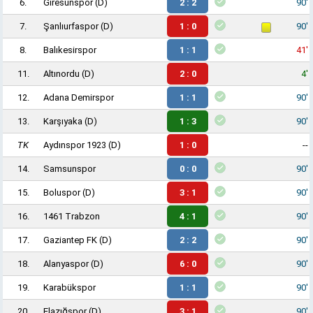
6.
Giresunspor
(D)
2 : 2
90'
7.
Şanlıurfaspor
(D)
1 : 0
90'
8.
Balıkesirspor
1 : 1
41'
11.
Altınordu
(D)
2 : 0
4'
12.
Adana Demirspor
1 : 1
90'
13.
Karşıyaka
(D)
1 : 3
90'
TK
Aydınspor 1923
(D)
1 : 0
--
14.
Samsunspor
0 : 0
90'
15.
Boluspor
(D)
3 : 1
90'
16.
1461 Trabzon
4 : 1
90'
17.
Gaziantep FK
(D)
2 : 2
90'
18.
Alanyaspor
(D)
6 : 0
90'
19.
Karabükspor
1 : 1
90'
20.
Elazığspor
(D)
3 : 1
90'