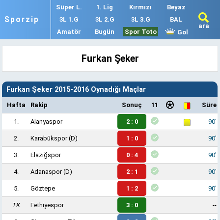
Süper L.
1. Lig
Kırmızı
Beyaz
Sporzip
3L 1.G
3L 2.G
3L 3.G
BAL
ara
Amatör
Bugün
Spor Toto
Gol
Furkan Şeker
Furkan Şeker 2015-2016 Oynadığı Maçlar
Hafta
Rakip
Sonuç
11
Süre
1.
Alanyaspor
2 : 0
90'
2.
Karabükspor
(D)
1 : 0
90'
3.
Elazığspor
0 : 4
90'
4.
Adanaspor
(D)
2 : 1
90'
5.
Göztepe
1 : 2
90'
TK
Fethiyespor
3 : 0
--