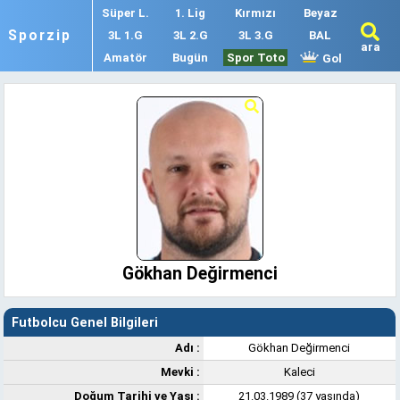
Süper L.
1. Lig
Kırmızı
Beyaz
Sporzip
3L 1.G
3L 2.G
3L 3.G
BAL
ara
Amatör
Bugün
Spor Toto
Gol
Gökhan Değirmenci
Futbolcu Genel Bilgileri
Adı :
Gökhan Değirmenci
Mevki :
Kaleci
Doğum Tarihi ve Yaşı :
21.03.1989 (37 yaşında)