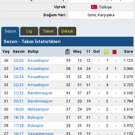
Uyruk :
Türkiye
Doğum Yeri :
İzmir, Karşıyaka
Sezon
Lig
Takım
Detaylı
Sezon - Takım İstatistikleri
Yaş
Sezon
Kulüp
Maç
11
Gol
Süre
36
25/26
Kocaelispor
39
13
12
-
1
-
1.125
35
24/25
Kocaelispor
38
34
34
-
3
1
3.060
34
23/24
Kocaelispor
33
23
23
-
3
-
2.070
33
22/23
Kocaelispor
32
31
31
-
4
-
2.725
32
21/22
Bandırmaspor
41
37
37
-
2
-
3.330
31
20/21
Bandırmaspor
27
20
19
-
2
-
1.784
30
19/20
Akhisarspor
37
29
29
-
2
-
2.610
29
18/19
Boluspor
31
31
31
-
2
-
2.790
28
17/18
Boluspor
39
33
33
-
2
-
2.970
27
16/17
Gaziantepspor
33
13
13
-
-
-
1.170