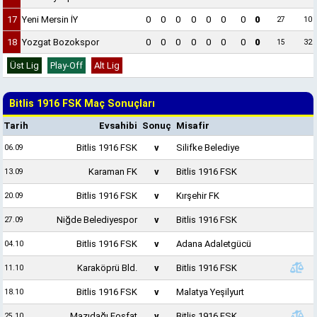
17
Yeni Mersin İY
0
0
0
0
0
0
0
0
27
10
18
Yozgat Bozokspor
0
0
0
0
0
0
0
0
15
32
Üst Lig
Play-Off
Alt Lig
Bitlis 1916 FSK Maç Sonuçları
Tarih
Evsahibi
Sonuç
Misafir
Bitlis 1916 FSK
v
Silifke Belediye
06.09
Karaman FK
v
Bitlis 1916 FSK
13.09
Bitlis 1916 FSK
v
Kırşehir FK
20.09
Niğde Belediyespor
v
Bitlis 1916 FSK
27.09
Bitlis 1916 FSK
v
Adana Adaletgücü
04.10
Karaköprü Bld.
v
Bitlis 1916 FSK
11.10
Bitlis 1916 FSK
v
Malatya Yeşilyurt
18.10
Mazıdağı Fosfat
v
Bitlis 1916 FSK
25.10