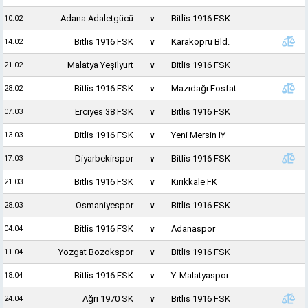
Adana Adaletgücü
v
Bitlis 1916 FSK
10.02
Bitlis 1916 FSK
v
Karaköprü Bld.
14.02
Malatya Yeşilyurt
v
Bitlis 1916 FSK
21.02
Bitlis 1916 FSK
v
Mazıdağı Fosfat
28.02
Erciyes 38 FSK
v
Bitlis 1916 FSK
07.03
Bitlis 1916 FSK
v
Yeni Mersin İY
13.03
Diyarbekirspor
v
Bitlis 1916 FSK
17.03
Bitlis 1916 FSK
v
Kırıkkale FK
21.03
Osmaniyespor
v
Bitlis 1916 FSK
28.03
Bitlis 1916 FSK
v
Adanaspor
04.04
Yozgat Bozokspor
v
Bitlis 1916 FSK
11.04
Bitlis 1916 FSK
v
Y. Malatyaspor
18.04
Ağrı 1970 SK
v
Bitlis 1916 FSK
24.04