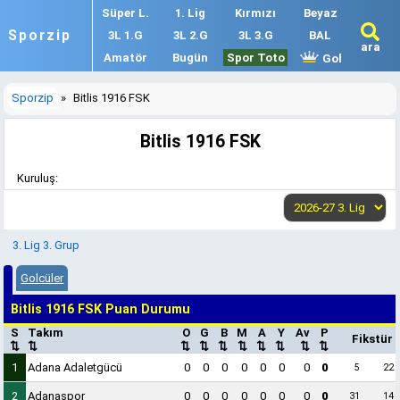
Süper L.
1. Lig
Kırmızı
Beyaz
Sporzip
3L 1.G
3L 2.G
3L 3.G
BAL
ara
Amatör
Bugün
Spor Toto
Gol
Sporzip
»
Bitlis 1916 FSK
Bitlis 1916 FSK
Kuruluş:
3. Lig 3. Grup
Golcüler
Bitlis 1916 FSK Puan Durumu
S
Takım
O
G
B
M
A
Y
Av
P
Fikstür
⇅
⇅
⇅
⇅
⇅
⇅
⇅
⇅
⇅
⇅
1
Adana Adaletgücü
0
0
0
0
0
0
0
0
5
22
2
Adanaspor
0
0
0
0
0
0
0
0
31
14