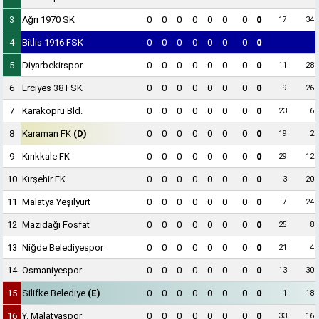
3
Ağrı 1970 SK
0
0
0
0
0
0
0
0
17
34
4
Bitlis 1916 FSK
0
0
0
0
0
0
0
0
5
Diyarbekirspor
0
0
0
0
0
0
0
0
11
28
6
Erciyes 38 FSK
0
0
0
0
0
0
0
0
9
26
7
Karaköprü Bld.
0
0
0
0
0
0
0
0
23
6
8
Karaman FK
(D)
0
0
0
0
0
0
0
0
19
2
9
Kırıkkale FK
0
0
0
0
0
0
0
0
29
12
10
Kırşehir FK
0
0
0
0
0
0
0
0
3
20
11
Malatya Yeşilyurt
0
0
0
0
0
0
0
0
7
24
12
Mazıdağı Fosfat
0
0
0
0
0
0
0
0
25
8
13
Niğde Belediyespor
0
0
0
0
0
0
0
0
21
4
14
Osmaniyespor
0
0
0
0
0
0
0
0
13
30
15
Silifke Belediye
(E)
0
0
0
0
0
0
0
0
1
18
16
Y. Malatyaspor
0
0
0
0
0
0
0
0
33
16