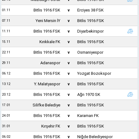
Bitlis 1916 FSK
v
Erciyes 38 FSK
01.11
Yeni Mersin İY
v
Bitlis 1916 FSK
07.11
Bitlis 1916 FSK
v
Diyarbekirspor
11.11
Kırıkkale FK
v
Bitlis 1916 FSK
15.11
Bitlis 1916 FSK
v
Osmaniyespor
22.11
Adanaspor
v
Bitlis 1916 FSK
29.11
Bitlis 1916 FSK
v
Yozgat Bozokspor
06.12
Y. Malatyaspor
v
Bitlis 1916 FSK
13.12
Bitlis 1916 FSK
v
Ağrı 1970 SK
20.12
Silifke Belediye
v
Bitlis 1916 FSK
17.01
Bitlis 1916 FSK
v
Karaman FK
24.01
Kırşehir FK
v
Bitlis 1916 FSK
31.01
Bitlis 1916 FSK
v
Niğde Belediyespor
06.02