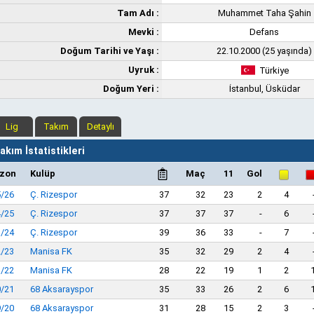
Tam Adı :
Muhammet Taha Şahin
Mevki :
Defans
Doğum Tarihi ve Yaşı :
22.10.2000 (25 yaşında)
Uyruk :
Türkiye
Doğum Yeri :
İstanbul, Üsküdar
Lig
Takım
Detaylı
kım İstatistikleri
zon
Kulüp
Maç
11
Gol
/26
Ç. Rizespor
37
32
23
2
4
/25
Ç. Rizespor
37
37
37
-
6
/24
Ç. Rizespor
39
36
33
-
7
/23
Manisa FK
35
32
29
2
4
/22
Manisa FK
28
22
19
1
2
/21
68 Aksarayspor
35
33
26
2
6
/20
68 Aksarayspor
31
28
15
2
3