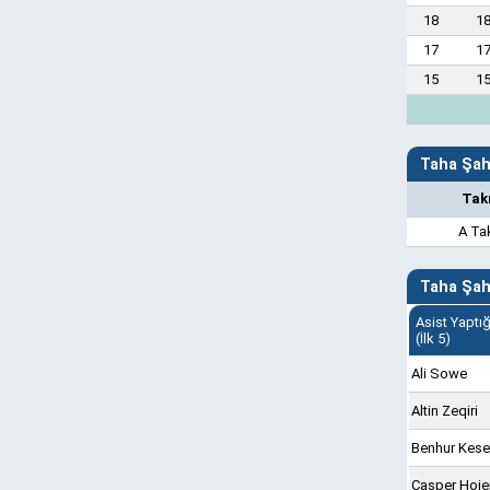
18
18
17
17
15
15
Taha Şahi
Tak
A Ta
Taha Şahi
Asist Yaptığ
(İlk 5)
Ali Sowe
Altin Zeqiri
Benhur Kese
Casper Hoje