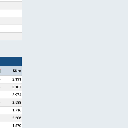
Süre
-
2.131
-
3.107
-
2.974
-
2.588
1
1.716
1
2.286
-
1.570