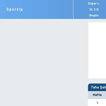
Süper L.
Sporzip
3L 2.G
Bugün
Taha Şah
Hafta
1.