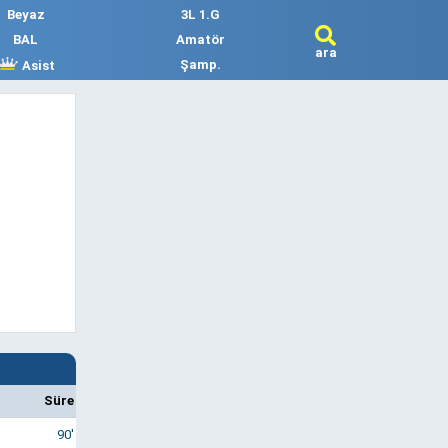
Beyaz
3L 1.G
BAL
Amatör
ara
Şamp.
Asist
Süre
90'