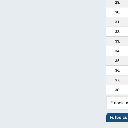
28.
30.
31.
32.
33.
34.
35.
36.
37.
38.
Futbolcun
Futbolcu 