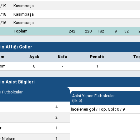
/19
Kasımpaşa
/18
Kasımpaşa
/16
Kasımpaşa
Toplam
242
220
182
9
32
n Attığı Goller
ım
Ayak
Kafa
Penaltı
To
kım
8
-
1
n Asist Bilgileri
ı Futbolcular
Asist Yapan Futbolcular
(İlk 5)
4
İncelenen gol / Top. Gol : 0 / 9
2
r
1
r Nielsen
1