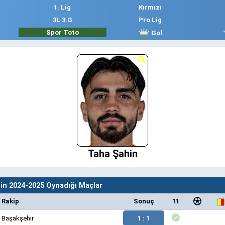
1. Lig
Kırmızı
3L 3.G
Pro Lig
Spor Toto
Gol
Taha Şahin
in 2024-2025 Oynadığı Maçlar
Rakip
Sonuç
11
Başakşehir
1 : 1