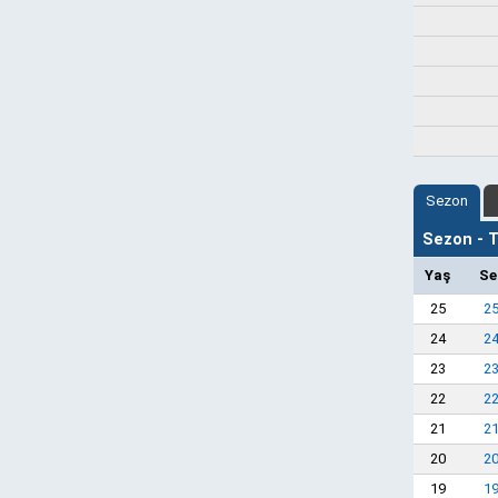
Sezon
Sezon - Ta
Yaş
Se
25
25
24
24
23
23
22
22
21
21
20
20
19
19