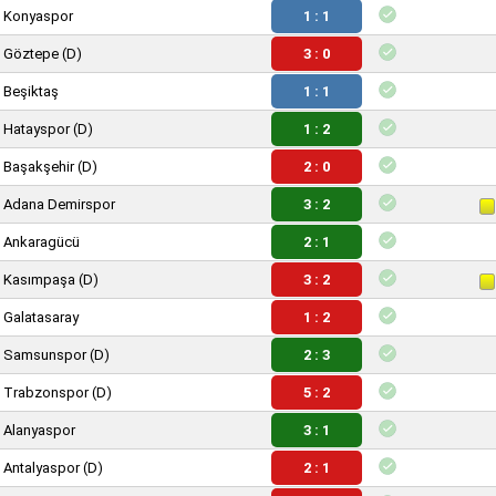
Konyaspor
1 : 1
Göztepe
(D)
3 : 0
Beşiktaş
1 : 1
Hatayspor
(D)
1 : 2
Başakşehir
(D)
2 : 0
Adana Demirspor
3 : 2
Ankaragücü
2 : 1
Kasımpaşa
(D)
3 : 2
Galatasaray
1 : 2
Samsunspor
(D)
2 : 3
Trabzonspor
(D)
5 : 2
Alanyaspor
3 : 1
Antalyaspor
(D)
2 : 1