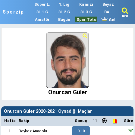
Süper L.
1. Lig
Kırmızı
Beyaz
Sporzip
3L 1.G
3L 2.G
3L 3.G
BAL
ara
Amatör
Bugün
Spor Toto
Gol
Onurcan Güler
Onurcan Güler 2020-2021 Oynadığı Maçlar
Hafta
Rakip
Sonuç
11
Süre
1.
Beykoz Anadolu
0 : 0
78'