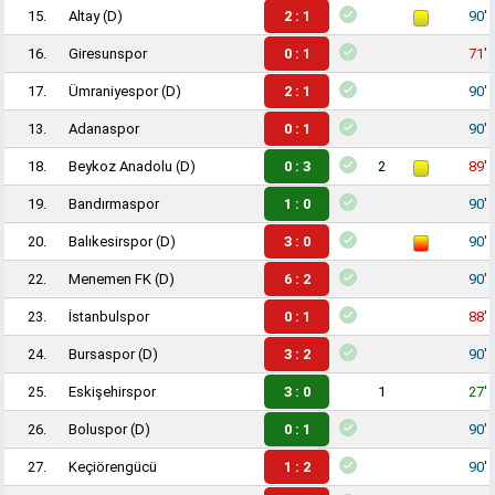
15.
Altay
(D)
2 : 1
90'
16.
Giresunspor
0 : 1
71'
17.
Ümraniyespor
(D)
2 : 1
90'
13.
Adanaspor
0 : 1
90'
18.
Beykoz Anadolu
(D)
0 : 3
2
89'
19.
Bandırmaspor
1 : 0
90'
20.
Balıkesirspor
(D)
3 : 0
90'
22.
Menemen FK
(D)
6 : 2
90'
23.
İstanbulspor
0 : 1
88'
24.
Bursaspor
(D)
3 : 2
90'
25.
Eskişehirspor
3 : 0
1
27'
26.
Boluspor
(D)
0 : 1
90'
27.
Keçiörengücü
1 : 2
90'