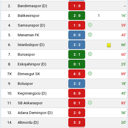
2.
Bandırmaspor
(D)
1 : 0
--
3.
Balıkesirspor
2 : 0
1
16'
4.
Samsunspor
(D)
1 : 0
59'
5.
Menemen FK
0 : 0
45'
6.
İstanbulspor
(D)
2 : 2
66'
7.
Bursaspor
2 : 1
60'
8.
Eskişehirspor
(D)
0 : 1
25'
TK
Etimesgut SK
4 : 5
89'
9.
Boluspor
2 : 2
18'
10.
Keçiörengücü
(D)
6 : 0
45'
11.
SB Ankaraspor
0 : 1
83'
12.
Adana Demirspor
(D)
2 : 0
56'
14.
Altınordu
(D)
3 : 2
20'