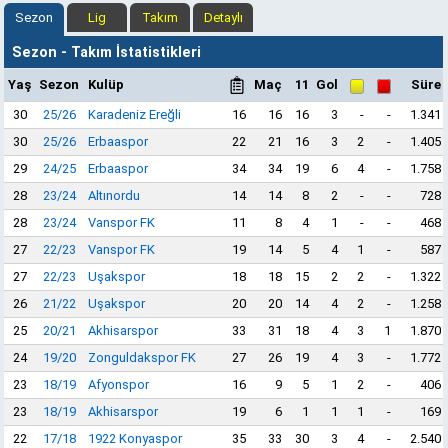
Sezon
Lig
Takım
Detaylı
Sezon - Takım İstatistikleri
Yaş
Sezon
Kulüp
Maç
11
Gol
Süre
30
25/26
Karadeniz Ereğli
16
16
16
3
-
-
1.341
30
25/26
Erbaaspor
22
21
16
3
2
-
1.405
29
24/25
Erbaaspor
34
34
19
6
4
-
1.758
28
23/24
Altınordu
14
14
8
2
-
-
728
28
23/24
Vanspor FK
11
8
4
1
-
-
468
27
22/23
Vanspor FK
19
14
5
4
1
-
587
27
22/23
Uşakspor
18
18
15
2
2
-
1.322
26
21/22
Uşakspor
20
20
14
4
2
-
1.258
25
20/21
Akhisarspor
33
31
18
4
3
1
1.870
24
19/20
Zonguldakspor FK
27
26
19
4
3
-
1.772
23
18/19
Afyonspor
16
9
5
1
2
-
406
23
18/19
Akhisarspor
19
6
1
1
1
-
169
22
17/18
1922 Konyaspor
35
33
30
3
4
-
2.540