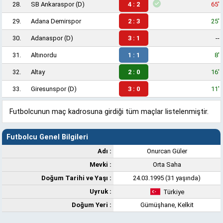
28.
SB Ankaraspor
(D)
4 : 2
65'
29.
Adana Demirspor
2 : 3
25'
30.
Adanaspor
(D)
3 : 1
--
31.
Altınordu
1 : 1
8'
32.
Altay
2 : 0
16'
33.
Giresunspor
(D)
3 : 0
11'
Futbolcunun maç kadrosuna girdiği tüm maçlar listelenmiştir.
Futbolcu Genel Bilgileri
Adı :
Onurcan Güler
Mevki :
Orta Saha
Doğum Tarihi ve Yaşı :
24.03.1995 (31 yaşında)
Uyruk :
Türkiye
Doğum Yeri :
Gümüşhane, Kelkit