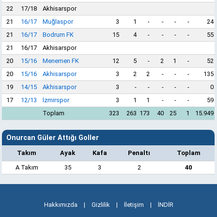
22
17/18
Akhisarspor
21
16/17
Muğlaspor
3
1
-
-
-
-
24
21
16/17
Bodrum FK
15
4
-
-
-
-
55
21
16/17
Akhisarspor
20
15/16
Menemen FK
12
5
-
2
1
-
52
20
15/16
Akhisarspor
3
2
2
-
-
-
135
19
14/15
Akhisarspor
3
-
-
-
-
-
0
17
12/13
İzmirspor
3
1
1
-
-
-
59
Toplam
323
263
173
40
25
1
15.949
Onurcan Güler Attığı Goller
Takım
Ayak
Kafa
Penaltı
Toplam
A Takım
35
3
2
40
Hakkımızda
|
Gizlilik
|
İletişim
|
İNDİR