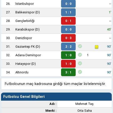
26.
İstanbulspor
0 : 0
--
27.
Balıkesirspor
(D)
1 : 1
1'
28.
Gençlerbirliği
0 : 1
--
29.
Karabükspor
(D)
0 : 0
45'
30.
Denizlispor
0 : 3
--
31.
Gaziantep FK
(D)
2 : 2
90'
32.
Adana Demirspor
1 : 0
1
90'
33.
Hatayspor
(D)
1 : 0
90'
34.
Altınordu
3 : 1
90'
Futbolcunun maç kadrosuna girdiği tüm maçlar listelenmiştir.
Futbolcu Genel Bilgileri
Adı :
Mehmet Taş
Mevki :
Orta Saha