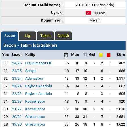
Doğum Tarihi ve Yaşı :
20.03.1991 (35 yaşında)
Uyruk :
Türkiye
Doğum Yeri :
Mersin
Sezon
Lig
Takım
Detaylı
Sezon - Takım İstatistikleri
Yaş
Sezon
Kulüp
Maç
11
Gol
Süre
33
24/25
Erzurumspor FK
15
10
3
-
2
1
402
33
24/25
Sarıyer
18
17
10
-
6
-
888
32
23/24
Adanaspor
13
13
12
1
2
-
1.117
32
23/24
Beykoz Anadolu
14
14
7
-
4
-
667
31
22/23
Beykoz Anadolu
11
8
8
-
3
-
605
31
22/23
Kocaelispor
18
15
9
-
4
-
920
30
21/22
Kocaelispor
37
36
30
2
9
-
2.610
29
20/21
Giresunspor
33
33
31
-
7
-
2.681
28
19/20
Giresunspor
33
26
18
1
8
-
1.622