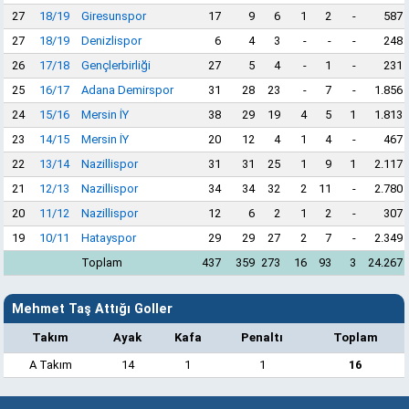
27
18/19
Giresunspor
17
9
6
1
2
-
587
27
18/19
Denizlispor
6
4
3
-
-
-
248
26
17/18
Gençlerbirliği
27
5
4
-
1
-
231
25
16/17
Adana Demirspor
31
28
23
-
7
-
1.856
24
15/16
Mersin İY
38
29
19
4
5
1
1.813
23
14/15
Mersin İY
20
12
4
1
4
-
467
22
13/14
Nazillispor
31
31
25
1
9
1
2.117
21
12/13
Nazillispor
34
34
32
2
11
-
2.780
20
11/12
Nazillispor
12
6
2
1
2
-
307
19
10/11
Hatayspor
29
29
27
2
7
-
2.349
Toplam
437
359
273
16
93
3
24.267
Mehmet Taş Attığı Goller
Takım
Ayak
Kafa
Penaltı
Toplam
A Takım
14
1
1
16