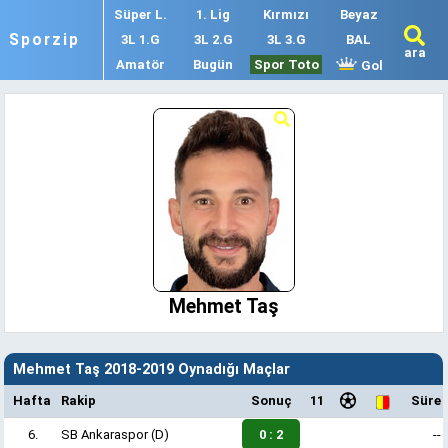
Süper L.
1. Lig
Kırmızı
Beyaz
Sporzip
3L 1.G
3L 2.G
3L 3.G
BAL
ara
Amatör
Bugün
Spor Toto
Gol
Mehmet Taş
Mehmet Taş 2018-2019 Oynadığı Maçlar
Hafta
Rakip
Sonuç
11
Süre
6.
SB Ankaraspor
(D)
0 : 2
--