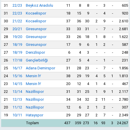
31
22/23
Beykoz Anadolu
11
8
8
-
3
-
605
31
22/23
Kocaelispor
18
15
9
-
4
-
920
30
21/22
Kocaelispor
37
36
30
2
9
-
2.610
29
20/21
Giresunspor
33
33
31
-
7
-
2.681
28
19/20
Giresunspor
33
26
18
1
8
-
1.622
27
18/19
Giresunspor
17
9
6
1
2
-
587
27
18/19
Denizlispor
6
4
3
-
-
-
248
26
17/18
Gençlerbirliği
27
5
4
-
1
-
231
25
16/17
Adana Demirspor
31
28
23
-
7
-
1.856
24
15/16
Mersin İY
38
29
19
4
5
1
1.813
23
14/15
Mersin İY
20
12
4
1
4
-
467
22
13/14
Nazillispor
31
31
25
1
9
1
2.117
21
12/13
Nazillispor
34
34
32
2
11
-
2.780
20
11/12
Nazillispor
12
6
2
1
2
-
307
19
10/11
Hatayspor
29
29
27
2
7
-
2.349
Toplam
437
359
273
16
93
3
24.267