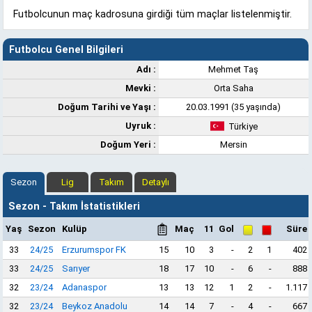
Futbolcunun maç kadrosuna girdiği tüm maçlar listelenmiştir.
Futbolcu Genel Bilgileri
Adı :
Mehmet Taş
Mevki :
Orta Saha
Doğum Tarihi ve Yaşı :
20.03.1991 (35 yaşında)
Uyruk :
Türkiye
Doğum Yeri :
Mersin
Sezon
Lig
Takım
Detaylı
Sezon - Takım İstatistikleri
Yaş
Sezon
Kulüp
Maç
11
Gol
Süre
33
24/25
Erzurumspor FK
15
10
3
-
2
1
402
33
24/25
Sarıyer
18
17
10
-
6
-
888
32
23/24
Adanaspor
13
13
12
1
2
-
1.117
32
23/24
Beykoz Anadolu
14
14
7
-
4
-
667