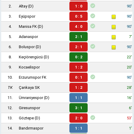
2.
Altay
(D)
1 : 0
90'
3.
Eyüpspor
0 : 5
90'
4.
Manisa FK
(D)
4 : 0
90'
5.
Adanaspor
2 : 1
7'
6.
Boluspor
(D)
2 : 1
90'
8.
Keçiörengücü
(D)
0 : 2
22'
9.
Kocaelispor
1 : 2
20'
10.
Erzurumspor FK
0 : 1
90'
TK
Çankaya SK
1 : 2
28'
11.
Ümraniyespor
(D)
1 : 1
16'
12.
Giresunspor
3 : 1
6'
13.
Göztepe
(D)
2 : 0
53'
14.
Bandırmaspor
1 : 1
1'