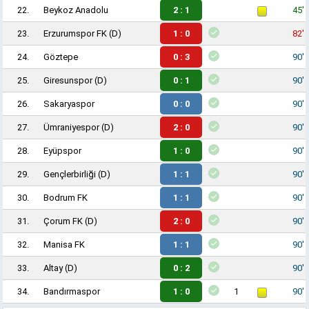
22.
Beykoz Anadolu
2 : 1
45'
23.
Erzurumspor FK
(D)
1 : 0
82'
24.
Göztepe
0 : 3
90'
25.
Giresunspor
(D)
0 : 1
90'
26.
Sakaryaspor
0 : 0
90'
27.
Ümraniyespor
(D)
2 : 0
90'
28.
Eyüpspor
1 : 0
90'
29.
Gençlerbirliği
(D)
1 : 1
90'
30.
Bodrum FK
1 : 1
90'
31.
Çorum FK
(D)
2 : 0
90'
32.
Manisa FK
1 : 1
90'
33.
Altay
(D)
0 : 2
90'
34.
Bandırmaspor
1 : 0
1
90'