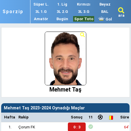
Süper L.
1. Lig
Kırmızı
Beyaz
Sporzip
3L 1.G
3L 2.G
3L 3.G
BAL
ara
Amatör
Bugün
Spor Toto
Gol
Mehmet Taş
Mehmet Taş 2023-2024 Oynadığı Maçlar
Hafta
Rakip
Sonuç
11
Süre
1.
Çorum FK
0 : 3
64'