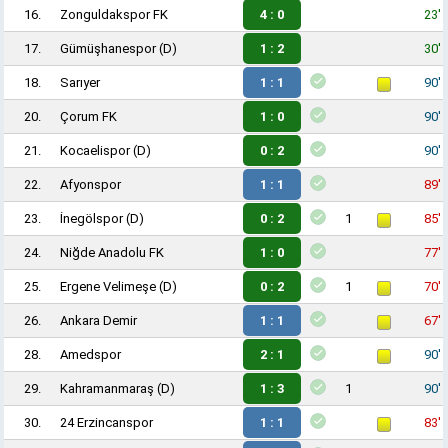
16.
Zonguldakspor FK
4 : 0
23'
17.
Gümüşhanespor
(D)
1 : 2
30'
18.
Sarıyer
1 : 1
90'
20.
Çorum FK
1 : 0
90'
21.
Kocaelispor
(D)
0 : 2
90'
22.
Afyonspor
1 : 1
89'
23.
İnegölspor
(D)
0 : 2
1
85'
24.
Niğde Anadolu FK
1 : 0
77'
25.
Ergene Velimeşe
(D)
0 : 2
1
70'
26.
Ankara Demir
1 : 1
67'
28.
Amedspor
2 : 1
90'
29.
Kahramanmaraş
(D)
1 : 3
1
90'
30.
24 Erzincanspor
1 : 1
83'