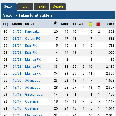
Sezon
Lig
Takım
Detaylı
Sezon - Takım İstatistikleri
Yaş
Sezon
Kulüp
Maç
11
Gol
Süre
30
24/25
Karşıyaka
20
19
16
-
6
2
1.392
29
23/24
Çorum FK
17
17
11
-
7
-
882
29
23/24
Iğdır FK
15
15
8
1
5
-
782
28
22/23
Iğdır FK
14
14
13
-
6
-
1.000
28
22/23
Manisa FK
2
2
-
-
1
-
36
27
21/22
Manisa FK
33
31
25
2
10
-
2.139
26
20/21
Manisa FK
34
33
29
5
11
-
2.399
25
19/20
Adanaspor
23
22
18
4
7
-
1.598
24
18/19
Adanaspor
28
28
27
4
13
3
2.397
23
17/18
Giresunspor
14
8
1
-
1
1
156
22
16/17
Göztepe
18
17
13
-
8
-
1.117
21
15/16
Göztepe
26
24
18
1
5
1
1.514
20
14/15
Manisaspor
32
30
24
5
16
1
2.015