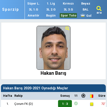
Süper L.
1. Lig
Kırmızı
Beyaz
Sporzip
3L 1.G
3L 2.G
3L 3.G
BAL
ara
Amatör
Bugün
Spor Toto
Gol
Hakan Barış
Hakan Barış 2020-2021 Oynadığı Maçlar
Hafta
Rakip
Sonuç
11
Süre
1.
Çorum FK
(D)
1 : 3
72'