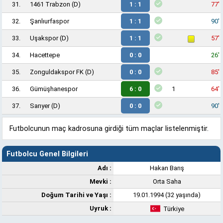
31.
1461 Trabzon
(D)
1 : 1
77'
32.
Şanlıurfaspor
1 : 1
90'
33.
Uşakspor
(D)
1 : 1
57'
34.
Hacettepe
0 : 0
26'
35.
Zonguldakspor FK
(D)
0 : 0
85'
36.
Gümüşhanespor
6 : 0
1
64'
37.
Sarıyer
(D)
0 : 0
90'
Futbolcunun maç kadrosuna girdiği tüm maçlar listelenmiştir.
Futbolcu Genel Bilgileri
Adı :
Hakan Barış
Mevki :
Orta Saha
Doğum Tarihi ve Yaşı :
19.01.1994 (32 yaşında)
Uyruk :
Türkiye