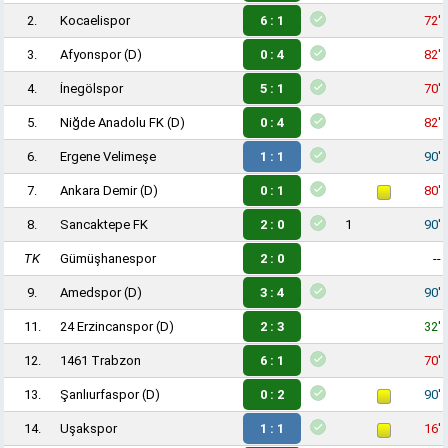
2.
Kocaelispor
6 : 1
72'
3.
Afyonspor
(D)
0 : 4
82'
4.
İnegölspor
5 : 1
70'
5.
Niğde Anadolu FK
(D)
0 : 4
82'
6.
Ergene Velimeşe
1 : 1
90'
7.
Ankara Demir
(D)
0 : 1
80'
8.
Sancaktepe FK
2 : 0
1
90'
TK
Gümüşhanespor
2 : 0
--
9.
Amedspor
(D)
3 : 4
90'
11.
24 Erzincanspor
(D)
2 : 3
32'
12.
1461 Trabzon
6 : 1
70'
13.
Şanlıurfaspor
(D)
0 : 2
90'
14.
Uşakspor
1 : 1
16'